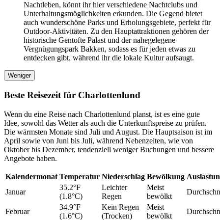
Nachtleben, könnt ihr hier verschiedene Nachtclubs und
Unterhaltungsmöglichkeiten erkunden. Die Gegend bietet
auch wunderschöne Parks und Erholungsgebiete, perfekt für
Outdoor-Aktivitäten. Zu den Hauptattraktionen gehören der
historische Gentofte Palast und der nahegelegene
Vergnügungspark Bakken, sodass es für jeden etwas zu
entdecken gibt, während ihr die lokale Kultur aufsaugt.
Weniger
Beste Reisezeit für Charlottenlund
Wenn du eine Reise nach Charlottenlund planst, ist es eine gute
Idee, sowohl das Wetter als auch die Unterkunftspreise zu prüfen.
Die wärmsten Monate sind Juli und August. Die Hauptsaison ist im
April sowie von Juni bis Juli, während Nebenzeiten, wie von
Oktober bis Dezember, tendenziell weniger Buchungen und bessere
Angebote haben.
Kalendermonat
Temperatur
Niederschlag
Bewölkung
Auslastu
35.2°F
Leichter
Meist
Januar
Durchschni
(1.8°C)
Regen
bewölkt
34.9°F
Kein Regen
Meist
Februar
Durchschni
(1.6°C)
(Trocken)
bewölkt