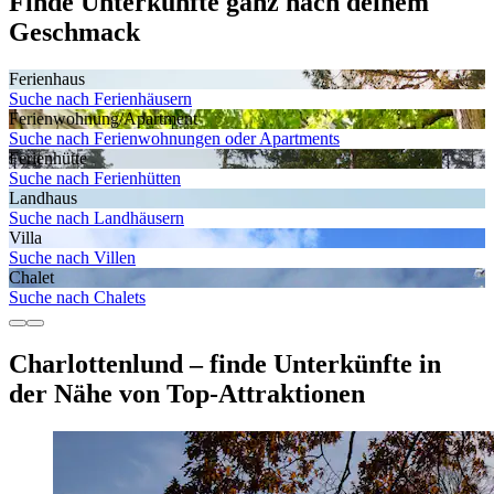
Finde Unterkünfte ganz nach deinem
Geschmack
Ferienhaus
Suche nach Ferienhäusern
Ferienwohnung/Apartment
Suche nach Ferienwohnungen oder Apartments
Ferienhütte
Suche nach Ferienhütten
Landhaus
Suche nach Landhäusern
Villa
Suche nach Villen
Chalet
Suche nach Chalets
Charlottenlund – finde Unterkünfte in
der Nähe von Top-Attraktionen