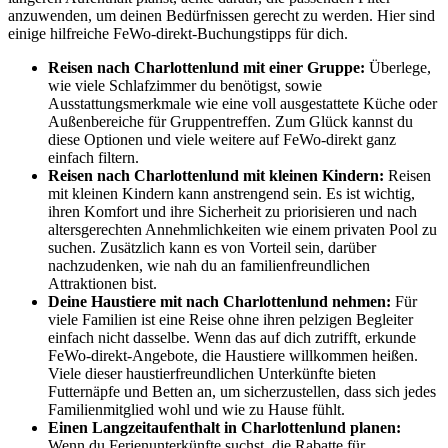
anzuwenden, um deinen Bedürfnissen gerecht zu werden. Hier sind
einige hilfreiche FeWo-direkt-Buchungstipps für dich.
Reisen nach Charlottenlund mit einer Gruppe:
Überlege,
wie viele Schlafzimmer du benötigst, sowie
Ausstattungsmerkmale wie eine voll ausgestattete Küche oder
Außenbereiche für Gruppentreffen. Zum Glück kannst du
diese Optionen und viele weitere auf FeWo-direkt ganz
einfach filtern.
Reisen nach Charlottenlund mit kleinen Kindern:
Reisen
mit kleinen Kindern kann anstrengend sein. Es ist wichtig,
ihren Komfort und ihre Sicherheit zu priorisieren und nach
altersgerechten Annehmlichkeiten wie einem privaten Pool zu
suchen. Zusätzlich kann es von Vorteil sein, darüber
nachzudenken, wie nah du an familienfreundlichen
Attraktionen bist.
Deine Haustiere mit nach Charlottenlund nehmen:
Für
viele Familien ist eine Reise ohne ihren pelzigen Begleiter
einfach nicht dasselbe. Wenn das auf dich zutrifft, erkunde
FeWo-direkt-Angebote, die Haustiere willkommen heißen.
Viele dieser haustierfreundlichen Unterkünfte bieten
Futternäpfe und Betten an, um sicherzustellen, dass sich jedes
Familienmitglied wohl und wie zu Hause fühlt.
Einen Langzeitaufenthalt in Charlottenlund planen:
Wenn du Ferienunterkünfte suchst, die Rabatte für