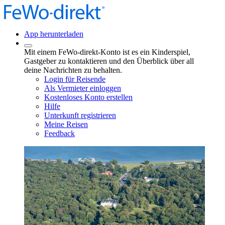
App herunterladen
Mit einem FeWo-direkt-Konto ist es ein Kinderspiel,
Gastgeber zu kontaktieren und den Überblick über all
deine Nachrichten zu behalten.
Login für Reisende
Als Vermieter einloggen
Kostenloses Konto erstellen
Hilfe
Unterkunft registrieren
Meine Reisen
Feedback