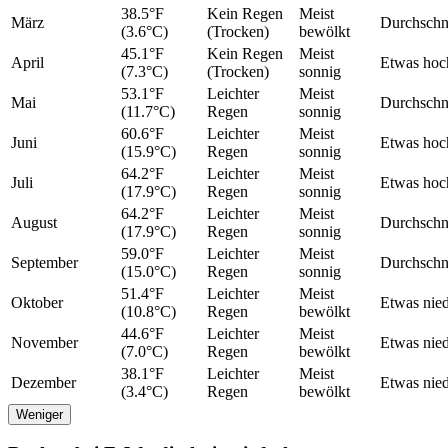
38.5°F
Kein Regen
Meist
März
Durchschni
(3.6°C)
(Trocken)
bewölkt
45.1°F
Kein Regen
Meist
April
Etwas hoc
(7.3°C)
(Trocken)
sonnig
53.1°F
Leichter
Meist
Mai
Durchschni
(11.7°C)
Regen
sonnig
60.6°F
Leichter
Meist
Juni
Etwas hoc
(15.9°C)
Regen
sonnig
64.2°F
Leichter
Meist
Juli
Etwas hoc
(17.9°C)
Regen
sonnig
64.2°F
Leichter
Meist
August
Durchschni
(17.9°C)
Regen
sonnig
59.0°F
Leichter
Meist
September
Durchschni
(15.0°C)
Regen
sonnig
51.4°F
Leichter
Meist
Oktober
Etwas nied
(10.8°C)
Regen
bewölkt
44.6°F
Leichter
Meist
November
Etwas nied
(7.0°C)
Regen
bewölkt
38.1°F
Leichter
Meist
Dezember
Etwas nied
(3.4°C)
Regen
bewölkt
Weniger