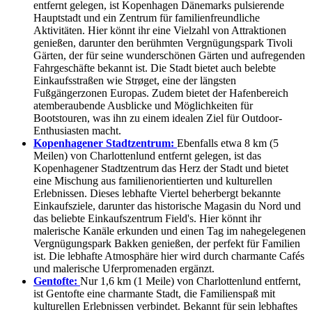
entfernt gelegen, ist Kopenhagen Dänemarks pulsierende
Hauptstadt und ein Zentrum für familienfreundliche
Aktivitäten. Hier könnt ihr eine Vielzahl von Attraktionen
genießen, darunter den berühmten Vergnügungspark Tivoli
Gärten, der für seine wunderschönen Gärten und aufregenden
Fahrgeschäfte bekannt ist. Die Stadt bietet auch belebte
Einkaufsstraßen wie Strøget, eine der längsten
Fußgängerzonen Europas. Zudem bietet der Hafenbereich
atemberaubende Ausblicke und Möglichkeiten für
Bootstouren, was ihn zu einem idealen Ziel für Outdoor-
Enthusiasten macht.
Kopenhagener Stadtzentrum:
Ebenfalls etwa 8 km (5
Meilen) von Charlottenlund entfernt gelegen, ist das
Kopenhagener Stadtzentrum das Herz der Stadt und bietet
eine Mischung aus familienorientierten und kulturellen
Erlebnissen. Dieses lebhafte Viertel beherbergt bekannte
Einkaufsziele, darunter das historische Magasin du Nord und
das beliebte Einkaufszentrum Field's. Hier könnt ihr
malerische Kanäle erkunden und einen Tag im nahegelegenen
Vergnügungspark Bakken genießen, der perfekt für Familien
ist. Die lebhafte Atmosphäre hier wird durch charmante Cafés
und malerische Uferpromenaden ergänzt.
Gentofte:
Nur 1,6 km (1 Meile) von Charlottenlund entfernt,
ist Gentofte eine charmante Stadt, die Familienspaß mit
kulturellen Erlebnissen verbindet. Bekannt für sein lebhaftes