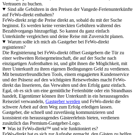
Vertrauen zu buchen.
Sind alle Gebühren in den Preisen der Vangede-Ferienunterkünfte
auf FeWo-direkt enthalten?
FeWo-direkt zeigt die Preise direkt an, sobald du mit der Suche
beginnst. Es werden keine versteckten Gebühren während des
Bezahlvorgangs hinzugefügt. So kannst du ganz einfach
Unterkünfte vergleichen und deine Reise mit Zuversicht planen.
Warum sollte ich mich als Gastgeber bei FeWo-direkt
registrieren?
Die Registrierung bei FeWo-direkt öffnet Gastgebern die Tür zu
einer weltweiten Reisegemeinschaft, die auf der Suche nach
einzigartigen Aufenthalten ist, und gibt ihnen die Möglichkeit, mit
ihrer Unterkunft zu ihren eigenen Bedingungen Geld zu verdienen.
Mit benutzerfreundlichen Tools, einem engagierten Kundenservice
und der Präsenz auf den wichtigsten Reisewebsites macht FeWo-
direkt das Inserieren, das Verwalten und den Erfolg ganz einfach.
Egal, ob es sich um eine gemütliche Ferienhütte oder ein Strandhaus
handelt, Eigentümer können ihre Unterkunft in ein herausragendes
Reiseziel verwandeln,
Gastgeber werden
und FeWo-direkt die
schwere Arbeit auf dem Weg zum Erfolg erledigen lassen.
Gastgeber, die schnell und zuverlässig kommunizieren und
konsistent ein herausragendes Gästeerlebnis bieten, verdienen
zusätzlich das Premium-Gastgeber-Logo.
Was ist FeWo-direkt™ und wie funktioniert es?
FeWo-direkt hat es sich zur Aufgabe gemacht, den Gästen zu helfen,