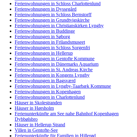
Ferienwohnungen in Schloss Charlottenlund
Ferienwohnungen in Dyssegård
Ferienwohnungen in Schloss Bernstorff
Ferienwohnungen in Grundtvigskirche
Ferienwohnungen in Christianskirken Lyngby
Ferienwohnungen in Buddinge
Ferienwohnungen in Søborg
Ferienwohnungen in Frilandsmuseet
Ferienwohnungen in Schloss Sorgenfri
Ferienwohnungen in Hellerup
Ferienwohnungen in Gentofte Kommune
Ferienwohnungen in Dänemarks Aquarium
Ferienwohnungen in St. Andreas Kirche
Ferienwohnungen in Kongens Lyngby
Ferienwohnungen in Bagsværd
Ferienwohnungen in Lyngby-Taarbæk Kommune
Ferienwohnungen in Kopenhagen
Ferienwohnungen in Charlottenlund
Häuser in Skolestranden
Häuser in Hørsholm
Ferienunterkünfte am See nahe Bahnhof Kopenhagen
Dybbølsbro
Häuser in Hellerup Strand
Villen in Gentofte-See
Ferienunterkünfte für Familien in Hillerød