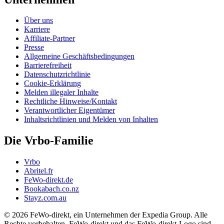
Über uns
Karriere
Affiliate-Partner
Presse
Allgemeine Geschäftsbedingungen
Barrierefreiheit
Datenschutzrichtlinie
Cookie-Erklärung
Melden illegaler Inhalte
Rechtliche Hinweise/Kontakt
Verantwortlicher Eigentümer
Inhaltsrichtlinien und Melden von Inhalten
Die Vrbo-Familie
Vrbo
Abritel.fr
FeWo-direkt.de
Bookabach.co.nz
Stayz.com.au
© 2026 FeWo-direkt, ein Unternehmen der Expedia Group. Alle
Rechte vorbehalten. FeWo-direkt und das FeWo-direkt-Logo sind