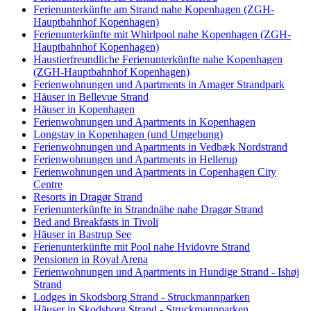
Ferienunterkünfte am Strand nahe Kopenhagen (ZGH-
Hauptbahnhof Kopenhagen)
Ferienunterkünfte mit Whirlpool nahe Kopenhagen (ZGH-
Hauptbahnhof Kopenhagen)
Haustierfreundliche Ferienunterkünfte nahe Kopenhagen
(ZGH-Hauptbahnhof Kopenhagen)
Ferienwohnungen und Apartments in Amager Strandpark
Häuser in Bellevue Strand
Häuser in Kopenhagen
Ferienwohnungen und Apartments in Kopenhagen
Longstay in Kopenhagen (und Umgebung)
Ferienwohnungen und Apartments in Vedbæk Nordstrand
Ferienwohnungen und Apartments in Hellerup
Ferienwohnungen und Apartments in Copenhagen City
Centre
Resorts in Dragør Strand
Ferienunterkünfte in Strandnähe nahe Dragør Strand
Bed and Breakfasts in Tivoli
Häuser in Bastrup See
Ferienunterkünfte mit Pool nahe Hvidovre Strand
Pensionen in Royal Arena
Ferienwohnungen und Apartments in Hundige Strand - Ishøj
Strand
Lodges in Skodsborg Strand - Struckmannparken
Häuser in Skodsborg Strand - Struckmannparken