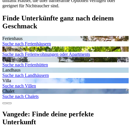
umfasst Häuser, die über barrierarme Optionen verfügen oder
geeignet für Nichtraucher sind.
Finde Unterkünfte ganz nach deinem
Geschmack
Ferienhaus
Suche nach Ferienhäusern
Ferienwohnung/Apartment
Suche nach Ferienwohnungen oder Apartments
Ferienhütte
Suche nach Ferienhütten
Landhaus
Suche nach Landhäusern
Villa
Suche nach Villen
Chalet
Suche nach Chalets
Vangede: Finde deine perfekte
Unterkunft