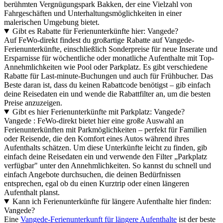
berühmten Vergnügungspark Bakken, der eine Vielzahl von
Fahrgeschäften und Unterhaltungsmöglichkeiten in einer
malerischen Umgebung bietet.
Gibt es Rabatte für Ferienunterkünfte hier: Vangede?
Auf FeWo-direkt findest du großartige Rabatte auf Vangede-
Ferienunterkünfte, einschließlich Sonderpreise für neue Inserate und
Ersparnisse für wöchentliche oder monatliche Aufenthalte mit Top-
Annehmlichkeiten wie Pool oder Parkplatz. Es gibt verschiedene
Rabatte für Last-minute-Buchungen und auch für Frühbucher. Das
Beste daran ist, dass du keinen Rabattcode benötigst – gib einfach
deine Reisedaten ein und wende die Rabattfilter an, um die besten
Preise anzuzeigen.
Gibt es hier Ferienunterkünfte mit Parkplatz: Vangede?
Vangede : FeWo-direkt bietet hier eine große Auswahl an
Ferienunterkünften mit Parkmöglichkeiten – perfekt für Familien
oder Reisende, die den Komfort eines Autos während ihres
Aufenthalts schätzen. Um diese Unterkünfte leicht zu finden, gib
einfach deine Reisedaten ein und verwende den Filter „Parkplatz
verfügbar" unter den Annehmlichkeiten. So kannst du schnell und
einfach Angebote durchsuchen, die deinen Bedürfnissen
entsprechen, egal ob du einen Kurztrip oder einen längeren
Aufenthalt planst.
Kann ich Ferienunterkünfte für längere Aufenthalte hier finden:
Vangede?
Eine
Vangede-Ferienunterkunft für längere Aufenthalte
ist der beste