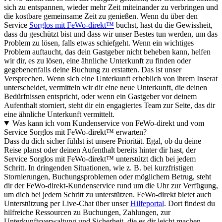
sich zu entspannen, wieder mehr Zeit miteinander zu verbringen und
die kostbare gemeinsame Zeit zu genießen. Wenn du über den
Service
Sorglos mit FeWo-direkt™
buchst, hast du die Gewissheit,
dass du geschützt bist und dass wir unser Bestes tun werden, um das
Problem zu lösen, falls etwas schiefgeht. Wenn ein wichtiges
Problem auftaucht, das dein Gastgeber nicht beheben kann, helfen
wir dir, es zu lösen, eine ähnliche Unterkunft zu finden oder
gegebenenfalls deine Buchung zu erstatten. Das ist unser
Versprechen. Wenn sich eine Unterkunft erheblich von ihrem Inserat
unterscheidet, vermitteln wir dir eine neue Unterkunft, die deinen
Bedürfnissen entspricht, oder wenn ein Gastgeber vor deinem
Aufenthalt storniert, steht dir ein engagiertes Team zur Seite, das dir
eine ähnliche Unterkunft vermittelt.
Was kann ich vom Kundenservice von FeWo-direkt und vom
Service Sorglos mit FeWo-direkt™ erwarten?
Dass du dich sicher fühlst ist unsere Priorität. Egal, ob du deine
Reise planst oder deinen Aufenthalt bereits hinter dir hast, der
Service Sorglos mit FeWo-direkt™ unterstützt dich bei jedem
Schritt. In dringenden Situationen, wie z. B. bei kurzfristigen
Stornierungen, Buchungsproblemen oder möglichem Betrug, steht
dir der FeWo-direkt-Kundenservice rund um die Uhr zur Verfügung,
um dich bei jedem Schritt zu unterstützen. FeWo-direkt bietet auch
Unterstützung per Live-Chat über unser
Hilfeportal
. Dort findest du
hilfreiche Ressourcen zu Buchungen, Zahlungen, zur
Unterkunftsverwaltung und Sicherheit, die es dir leicht machen,