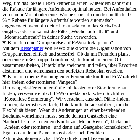
Weg, um das lokale Leben kennenzulernen. Außerdem kannst du
die Rabatte für längere Aufenthalte optimal nutzen. Bei Aufenthalten
von einem Monat oder einer Woche sparst du durchschnittlich 10
%.* Rabatte für längere Aufenthalte werden automatisch
angewendet, wenn du deine Urlaubsdaten in das Such-Tool
eingibst, oder du kannst die Filter „Wochenaufenthalt" und
„Monatsaufenthalt" in deiner Suche verwenden.
Kann ich eine Gruppenreise auf FeWo-direkt planen?
Mit dem
Reiseplaner
von FeWo-direkt wird die Organisation von
Gruppenreisen einfach und stressfrei. Ob du mit Freunden planst
oder eine große Gruppe koordinierst, ihr könnt an einem Ort
zusammenarbeiten, Unterkünfte speichern und teilen, über Favoriten
abstimmen und gemeinsam den perfekten Reiseplan erstellen.
Kann ich meine Buchung einer Ferienunterkunft auf FeWo-direkt
hier ändern oder stornieren: Vangede?
Um Vangede-Ferienunterkünfte mit kostenloser Stornierung zu
finden, verwende einfach FeWo-direkts praktischen Suchfilter
„Kostenlose Stornierung". Wir verstehen, dass sich Pläne ändern
können, daher ist es einfach, Unterkünfte herauszufiltern, die dir
Flexibilität bieten. Wenn du Änderungen an einer bestehenden
Buchung vornehmen musst, sende deinem Gastgeber eine
Nachricht. Gehe in deinem Konto zu „Meine Reisen", klicke auf
„Ändern oder stornieren" und dann auf „Gastgeber kontaktieren".
Egal, ob du deine Pläne anpasst oder nach flexiblen
Zahlungsoptionen suchst, FeWo-direkt macht es einfach, mit