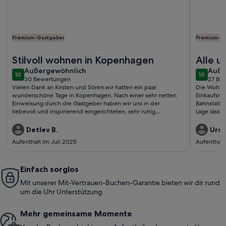
Premium-Gastgeber
Premium-G
Weitere Infos zu Charming Apartment Near City Center Of
Weitere In
Stilvoll wohnen in Kopenhagen
Alle u
außergewöhnlich
auße
Außergewöhnlich
erfüllt
Auße
10
10
10 von 10
10 von 1
30 Bewertungen
27 Be
(30
(27
Vielen Dank an Kirsten und Sören,wir hatten ein paar
Die Wohnung
bewertungen)
bewe
wunderschöne Tage in Kopenhagen. Nach einer sehr netten
Einkaufsmög
Einweisung durch die Gastgeber haben wir uns in der
Bahnstatio
liebevoll und inspirierend eingerichteten, sehr ruhig
Lage lässt 
gelegenen Wohnung rundum wohlgefühlt.Gerne
lange stei
wieder!Detlev und Eike
zufrieden.
Detlev B.
Ursul
Aufenthalt im Juli 2025
Aufenthalt
Einfach sorglos
Mit unserer Mit-Vertrauen-Buchen-Garantie bieten wir dir rund
um die Uhr Unterstützung
Mehr gemeinsame Momente