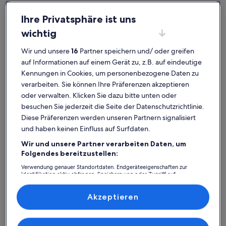
Ihre Privatsphäre ist uns
wichtig
Wir und unsere
16
Partner speichern und/ oder greifen
auf Informationen auf einem Gerät zu, z.B. auf eindeutige
Kennungen in Cookies, um personenbezogene Daten zu
verarbeiten. Sie können Ihre Präferenzen akzeptieren
oder verwalten. Klicken Sie dazu bitte unten oder
besuchen Sie jederzeit die Seite der Datenschutzrichtlinie.
Diese Präferenzen werden unseren Partnern signalisiert
und haben keinen Einfluss auf Surfdaten.
Karte
Weitere Informationen zu Jægersborggade. Wird in einem n
mit
Wir und unsere Partner verarbeiten Daten, um
Attraktionen
Folgendes bereitzustellen:
Verwendung genauer Standortdaten. Endgeräteeigenschaften zur
Identifikation aktiv abfragen. Speichern von oder Zugriff auf
Informationen auf einem Endgerät. Personalisierte Werbung und
1
Inhalte, Messung von Werbeleistung und der Performance von Inhalten,
Zielgruppenforschung sowie Entwicklung und Verbesserung von
Akzeptieren
Angeboten.
Liste der Partner (Lieferanten)