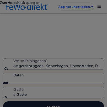
Zum Hauptinhalt springen
App herunterladen
Ferienunterkünfte nahe
Jægersborggade
Wir haben 834 Ferienunterkünfte gefunden. Bitte gib
deinen Reisezeitraum an, um die Verfügbarkeit zu
prüfen.
Wo soll’s hingehen?
Jægersborggade, Kopenhagen, Hovedstaden, Dänem
Daten
Gäste
2 Gäste
Suchen