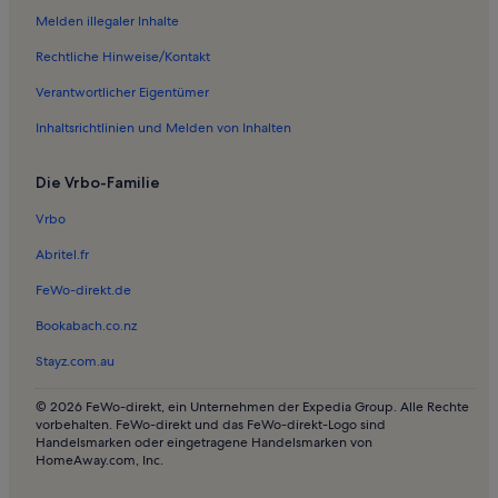
Melden illegaler Inhalte
Haustierfreundliche Ferienunterkünfte nahe Kopenhagen (ZGH-
Hauptbahnhof Kopenhagen)
Rechtliche Hinweise/Kontakt
Ferienwohnungen und Apartments in Hundige Strand - Ishøj Strand
Verantwortlicher Eigentümer
Ferienunterkünfte am Meer nahe Øksnehallen
Inhaltsrichtlinien und Melden von Inhalten
Ferienunterkünfte mit Pool nahe Øksnehallen
Ferienwohnungen und Apartments in Vedbæk Nordstrand
Die Vrbo-Familie
Lodges in Vm Bjerget
Vrbo
Häuser in Hellerup Strand
Abritel.fr
Häuser in Hørsholm
FeWo-direkt.de
Ferienwohnungen und Apartments in Amager Strandpark
Bookabach.co.nz
Häuser in Bastrup See
Stayz.com.au
Häuser in Bellevue Strand
© 2026 FeWo-direkt, ein Unternehmen der Expedia Group. Alle Rechte
Ferienwohnungen und Apartments in Copenhagen City Centre
vorbehalten. FeWo-direkt und das FeWo-direkt-Logo sind
Handelsmarken oder eingetragene Handelsmarken von
Ferienwohnungen und Apartments in Hellerup
HomeAway.com, Inc.
Pensionen in Royal Arena