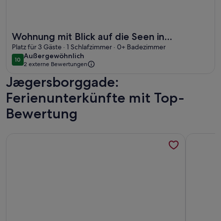
Weitere Infos zu Wohnung mit Blick auf die Seen in Kopenh
Wohnung mit Blick auf die Seen in
Kopenhagen
Platz für 3 Gäste · 1 Schlafzimmer · 0+ Badezimmer
außergewöhnlich
Außergewöhnlich
10
10 von 10
2 externe Bewertungen
Jægersborggade:
Ferienunterkünfte mit Top-
Bewertung
Weitere Infos zu Charming Apartment Near City Center Of
Weitere In