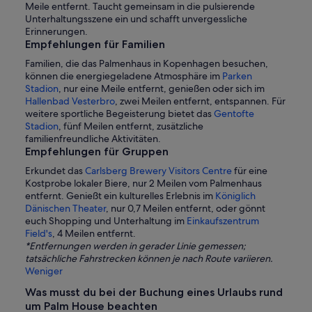
Meile entfernt. Taucht gemeinsam in die pulsierende
Unterhaltungsszene ein und schafft unvergessliche
Erinnerungen.
Empfehlungen für Familien
Familien, die das Palmenhaus in Kopenhagen besuchen,
können die energiegeladene Atmosphäre im
Parken
Stadion
, nur eine Meile entfernt, genießen oder sich im
Hallenbad Vesterbro
, zwei Meilen entfernt, entspannen. Für
weitere sportliche Begeisterung bietet das
Gentofte
Stadion
, fünf Meilen entfernt, zusätzliche
familienfreundliche Aktivitäten.
Empfehlungen für Gruppen
Erkundet das
Carlsberg Brewery Visitors Centre
für eine
Kostprobe lokaler Biere, nur 2 Meilen vom Palmenhaus
entfernt. Genießt ein kulturelles Erlebnis im
Königlich
Dänischen Theater
, nur 0,7 Meilen entfernt, oder gönnt
euch Shopping und Unterhaltung im
Einkaufszentrum
Field's
, 4 Meilen entfernt.
*Entfernungen werden in gerader Linie gemessen;
tatsächliche Fahrstrecken können je nach Route variieren.
Weniger
Was musst du bei der Buchung eines Urlaubs rund
um Palm House beachten