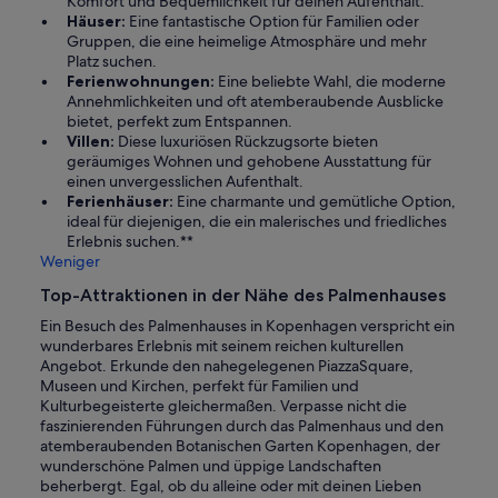
Komfort und Bequemlichkeit für deinen Aufenthalt.
Häuser:
Eine fantastische Option für Familien oder
Gruppen, die eine heimelige Atmosphäre und mehr
Platz suchen.
Ferienwohnungen:
Eine beliebte Wahl, die moderne
Annehmlichkeiten und oft atemberaubende Ausblicke
bietet, perfekt zum Entspannen.
Villen:
Diese luxuriösen Rückzugsorte bieten
geräumiges Wohnen und gehobene Ausstattung für
einen unvergesslichen Aufenthalt.
Ferienhäuser:
Eine charmante und gemütliche Option,
ideal für diejenigen, die ein malerisches und friedliches
Erlebnis suchen.**
Weniger
Top-Attraktionen in der Nähe des Palmenhauses
Ein Besuch des Palmenhauses in Kopenhagen verspricht ein
wunderbares Erlebnis mit seinem reichen kulturellen
Angebot. Erkunde den nahegelegenen PiazzaSquare,
Museen und Kirchen, perfekt für Familien und
Kulturbegeisterte gleichermaßen. Verpasse nicht die
faszinierenden Führungen durch das Palmenhaus und den
atemberaubenden Botanischen Garten Kopenhagen, der
wunderschöne Palmen und üppige Landschaften
beherbergt. Egal, ob du alleine oder mit deinen Lieben