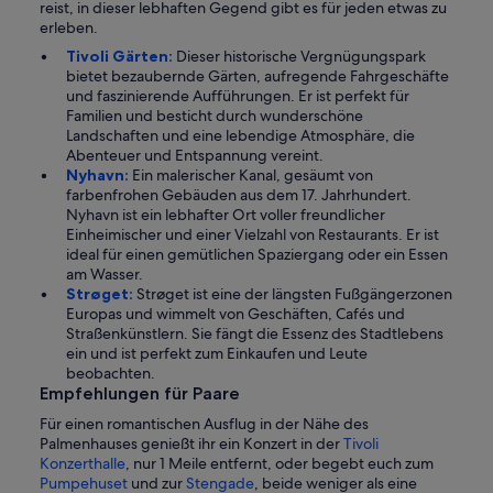
reist, in dieser lebhaften Gegend gibt es für jeden etwas zu
erleben.
Tivoli Gärten:
Dieser historische Vergnügungspark
bietet bezaubernde Gärten, aufregende Fahrgeschäfte
und faszinierende Aufführungen. Er ist perfekt für
Familien und besticht durch wunderschöne
Landschaften und eine lebendige Atmosphäre, die
Abenteuer und Entspannung vereint.
Nyhavn:
Ein malerischer Kanal, gesäumt von
farbenfrohen Gebäuden aus dem 17. Jahrhundert.
Nyhavn ist ein lebhafter Ort voller freundlicher
Einheimischer und einer Vielzahl von Restaurants. Er ist
ideal für einen gemütlichen Spaziergang oder ein Essen
am Wasser.
Strøget:
Strøget ist eine der längsten Fußgängerzonen
Europas und wimmelt von Geschäften, Cafés und
Straßenkünstlern. Sie fängt die Essenz des Stadtlebens
ein und ist perfekt zum Einkaufen und Leute
beobachten.
Empfehlungen für Paare
Für einen romantischen Ausflug in der Nähe des
Palmenhauses genießt ihr ein Konzert in der
Tivoli
Konzerthalle
, nur 1 Meile entfernt, oder begebt euch zum
Pumpehuset
und zur
Stengade
, beide weniger als eine