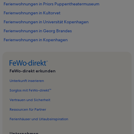
Ferienwohnungen in Priors Puppentheatermuseum
Ferienwohnungen in Kultorvet
Ferienwohnungen in Universität Kopenhagen
Ferienwohnungen in Georg Brandes
Ferienwohnungen in Kopenhagen
Ferienwohnungen in Botanischer Garten
Ferienwohnungen in Davids Samling
Ferienwohnungen in Johannes Ewald und Johan Hermann Wessel
FeWo-direkt erkunden
Ferienwohnungen in Garnisonsfriedhof
Unterkunft inserieren
Ferienwohnungen in Heilig-Geist-Kirche
Sorglos mit FeWo-direkt™
Ferienwohnungen in Copenhagen City Centre
Vertrauen und Sicherheit
Ferienwohnungen in Det Danske Filminstitut
Ressourcen für Partner
Ferienwohnungen in Helligåndskirken
Ferienhäuser und Urlaubsinspiration
Ferienwohnungen in Hovedbiblioteket
Ferienwohnungen in Ørstedsparken
Unternehmen