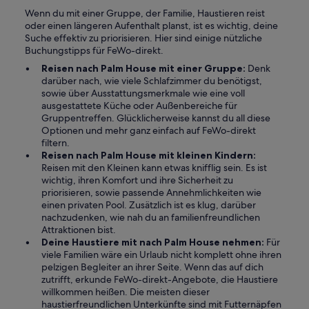
Wenn du mit einer Gruppe, der Familie, Haustieren reist
oder einen längeren Aufenthalt planst, ist es wichtig, deine
Suche effektiv zu priorisieren. Hier sind einige nützliche
Buchungstipps für FeWo-direkt.
Reisen nach Palm House mit einer Gruppe:
Denk
darüber nach, wie viele Schlafzimmer du benötigst,
sowie über Ausstattungsmerkmale wie eine voll
ausgestattete Küche oder Außenbereiche für
Gruppentreffen. Glücklicherweise kannst du all diese
Optionen und mehr ganz einfach auf FeWo-direkt
filtern.
Reisen nach Palm House mit kleinen Kindern:
Reisen mit den Kleinen kann etwas knifflig sein. Es ist
wichtig, ihren Komfort und ihre Sicherheit zu
priorisieren, sowie passende Annehmlichkeiten wie
einen privaten Pool. Zusätzlich ist es klug, darüber
nachzudenken, wie nah du an familienfreundlichen
Attraktionen bist.
Deine Haustiere mit nach Palm House nehmen:
Für
viele Familien wäre ein Urlaub nicht komplett ohne ihren
pelzigen Begleiter an ihrer Seite. Wenn das auf dich
zutrifft, erkunde FeWo-direkt-Angebote, die Haustiere
willkommen heißen. Die meisten dieser
haustierfreundlichen Unterkünfte sind mit Futternäpfen