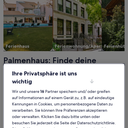
Ferienhaus
Ferienwohnung/Apartment
Ferienhütt
Palmenhaus: Finde deine
perfekte Unterkunft
Ihre Privatsphäre ist uns
wichtig
Weitere Infos zu Bob W Copenhagen Østerbro
Weitere I
Wir und unsere
16
Partner speichern und/ oder greifen
auf Informationen auf einem Gerät zu, z.B. auf eindeutige
Kennungen in Cookies, um personenbezogene Daten zu
verarbeiten. Sie können Ihre Präferenzen akzeptieren
oder verwalten. Klicken Sie dazu bitte unten oder
besuchen Sie jederzeit die Seite der Datenschutzrichtlinie.