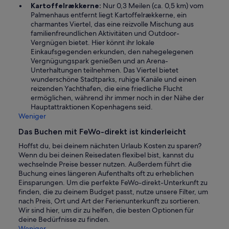
Kartoffelrækkerne:
Nur 0,3 Meilen (ca. 0,5 km) vom
Palmenhaus entfernt liegt Kartoffelrækkerne, ein
charmantes Viertel, das eine reizvolle Mischung aus
familienfreundlichen Aktivitäten und Outdoor-
Vergnügen bietet. Hier könnt ihr lokale
Einkaufsgegenden erkunden, den nahegelegenen
Vergnügungspark genießen und an Arena-
Unterhaltungen teilnehmen. Das Viertel bietet
wunderschöne Stadtparks, ruhige Kanäle und einen
reizenden Yachthafen, die eine friedliche Flucht
ermöglichen, während ihr immer noch in der Nähe der
Hauptattraktionen Kopenhagens seid.
Weniger
Das Buchen mit FeWo-direkt ist kinderleicht
Hoffst du, bei deinem nächsten Urlaub Kosten zu sparen?
Wenn du bei deinen Reisedaten flexibel bist, kannst du
wechselnde Preise besser nutzen. Außerdem führt die
Buchung eines längeren Aufenthalts oft zu erheblichen
Einsparungen. Um die perfekte FeWo-direkt-Unterkunft zu
finden, die zu deinem Budget passt, nutze unsere Filter, um
nach Preis, Ort und Art der Ferienunterkunft zu sortieren.
Wir sind hier, um dir zu helfen, die besten Optionen für
deine Bedürfnisse zu finden.
Weniger