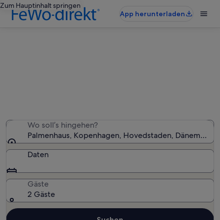
Zum Hauptinhalt springen
App herunterladen
Ferienunterkünfte nahe
Palmenhaus
Wir haben 837 Ferienunterkünfte gefunden. Bitte gib
deinen Reisezeitraum an, um die Verfügbarkeit zu
prüfen.
Wo soll’s hingehen?
Palmenhaus, Kopenhagen, Hovedstaden, Dänemark
Daten
Gäste
2 Gäste
Suchen