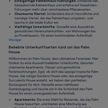
Einzigartige Palmenhaus-Führungen:
Entdecke das
bezaubernde Kakteenhaus und erfahre auf fesselnden
Führungen mehr über verschiedene Pflanzenarten.
Charmante Viertel:
Schlendere durch freundliche und
trendige Viertel, die das Palmenhaus umgeben, und
tauche in die lokale Kultur ein.
Vielfältige Unterkünfte:
Genieße eine Auswahl an
gemütlichen Ferienunterkünften, von Wohnungen bis
zu Privathäusern, für einen komfortablen Aufenthalt.
Weniger
Beliebte Unterkunftsarten rund um das Palm
House
Willkommen im Palm House, dein ultimatives Ferienziel. Hier
findest du eine Auswahl beliebter Unterkünfte, darunter
charmante Apartments, Häuser und gemütliche
Ferienwohnungen. Egal, ob dich das üppige tropische Palm
House, das ruhige Gardens House oder das einzigartige
Succulents House anzieht, wir haben den perfekten
Rückzugsort für dich. Genieße einen nahtlosen
Gartenzugang und tauche ein in die Schönheit des Palm
House für einen unvergesslichen Aufenthalt.
Apartments:
Die erste Wahl für Reisende, die das Palm
House besuchen, und bieten eine Mischung aus