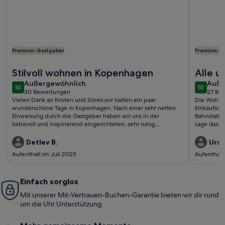
Premium-Gastgeber
Premium-G
Weitere Infos zu Charming Apartment Near City Center Of
Weitere In
Stilvoll wohnen in Kopenhagen
Alle u
außergewöhnlich
auße
Außergewöhnlich
erfüllt
Auße
10
10
10 von 10
10 von 1
30 Bewertungen
27 Be
(30
(27
Vielen Dank an Kirsten und Sören,wir hatten ein paar
Die Wohnung
bewertungen)
bewe
wunderschöne Tage in Kopenhagen. Nach einer sehr netten
Einkaufsmög
Einweisung durch die Gastgeber haben wir uns in der
Bahnstatio
liebevoll und inspirierend eingerichteten, sehr ruhig
Lage lässt 
gelegenen Wohnung rundum wohlgefühlt.Gerne
lange stei
wieder!Detlev und Eike
zufrieden.
Detlev B.
Ursul
Aufenthalt im Juli 2025
Aufenthalt
Einfach sorglos
Mit unserer Mit-Vertrauen-Buchen-Garantie bieten wir dir rund
um die Uhr Unterstützung