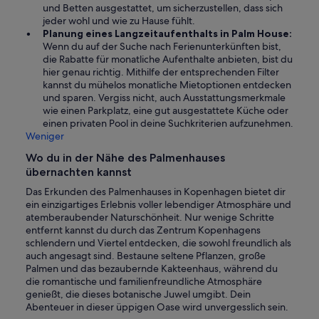
und Betten ausgestattet, um sicherzustellen, dass sich
jeder wohl und wie zu Hause fühlt.
Planung eines Langzeitaufenthalts in Palm House:
Wenn du auf der Suche nach Ferienunterkünften bist,
die Rabatte für monatliche Aufenthalte anbieten, bist du
hier genau richtig. Mithilfe der entsprechenden Filter
kannst du mühelos monatliche Mietoptionen entdecken
und sparen. Vergiss nicht, auch Ausstattungsmerkmale
wie einen Parkplatz, eine gut ausgestattete Küche oder
einen privaten Pool in deine Suchkriterien aufzunehmen.
Weniger
Wo du in der Nähe des Palmenhauses
übernachten kannst
Das Erkunden des Palmenhauses in Kopenhagen bietet dir
ein einzigartiges Erlebnis voller lebendiger Atmosphäre und
atemberaubender Naturschönheit. Nur wenige Schritte
entfernt kannst du durch das Zentrum Kopenhagens
schlendern und Viertel entdecken, die sowohl freundlich als
auch angesagt sind. Bestaune seltene Pflanzen, große
Palmen und das bezaubernde Kakteenhaus, während du
die romantische und familienfreundliche Atmosphäre
genießt, die dieses botanische Juwel umgibt. Dein
Abenteuer in dieser üppigen Oase wird unvergesslich sein.