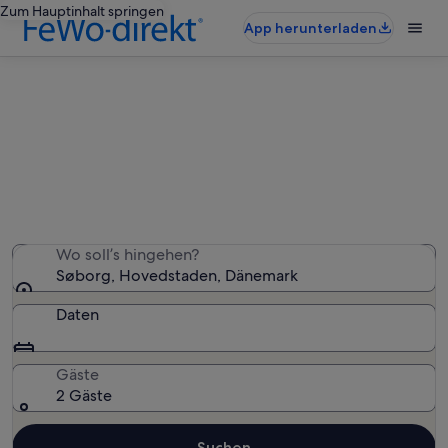
Zum Hauptinhalt springen
App herunterladen
Ferienwohnungen & Ferienhäuser
in Søborg
Wir haben 844 Ferienunterkünfte gefunden. Bitte gib
deinen Reisezeitraum an, um die Verfügbarkeit zu
prüfen.
Wo soll’s hingehen?
Søborg, Hovedstaden, Dänemark
Daten
Gäste
2 Gäste
Suchen