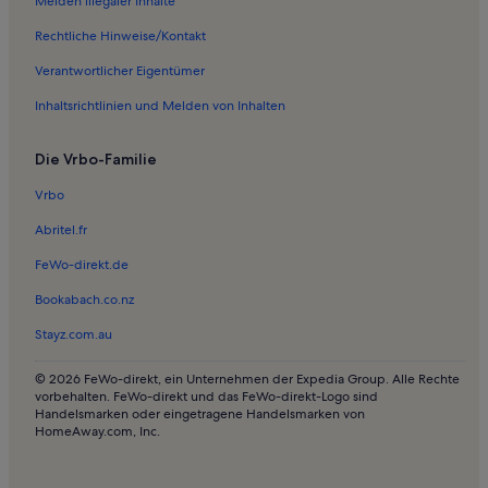
Melden illegaler Inhalte
Ferienwohnungen und Apartments in Amager Strandpark
Rechtliche Hinweise/Kontakt
Häuser in Kopenhagen
Verantwortlicher Eigentümer
Ferienwohnungen und Apartments in Kopenhagen
Inhaltsrichtlinien und Melden von Inhalten
Longstay in Kopenhagen (und Umgebung)
Die Vrbo-Familie
Villen in Gentofte-See
Pensionen in Royal Arena
Vrbo
Resorts in Dragør Strand
Abritel.fr
Ferienunterkünfte in Strandnähe nahe Dragør Strand
FeWo-direkt.de
Häuser in Hørsholm
Bookabach.co.nz
Ferienunterkünfte mit Pool nahe Hvidovre Strand
Stayz.com.au
Ferienunterkünfte am Meer nahe Øksnehallen
© 2026 FeWo-direkt, ein Unternehmen der Expedia Group. Alle Rechte
Ferienunterkünfte mit Pool nahe Øksnehallen
vorbehalten. FeWo-direkt und das FeWo-direkt-Logo sind
Handelsmarken oder eingetragene Handelsmarken von
Ferienunterkünfte am Strand nahe Kopenhagen (ZGH-
HomeAway.com, Inc.
Hauptbahnhof Kopenhagen)
Ferienunterkünfte mit Whirlpool nahe Kopenhagen (ZGH-