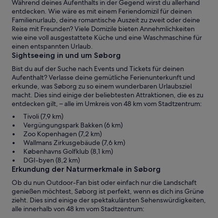
Während deines Aufenthalts in der Gegend wirst du allerhand
entdecken. Wie wäre es mit einem Feriendomizil für deinen
Familienurlaub, deine romantische Auszeit zu zweit oder deine
Reise mit Freunden? Viele Domizile bieten Annehmlichkeiten
wie eine voll ausgestattete Küche und eine Waschmaschine für
einen entspannten Urlaub.
Sightseeing in und um Søborg
Bist du auf der Suche nach Events und Tickets für deinen
Aufenthalt? Verlasse deine gemütliche Ferienunterkunft und
erkunde, was Søborg zu so einem wunderbaren Urlaubsziel
macht. Dies sind einige der beliebtesten Attraktionen, die es zu
entdecken gilt, – alle im Umkreis von 48 km vom Stadtzentrum:
Tivoli (7,9 km)
Vergüngungspark Bakken (6 km)
Zoo Kopenhagen (7,2 km)
Wallmans Zirkusgebäude (7,6 km)
Københavns Golfklub (8,1 km)
DGI-byen (8,2 km)
Erkundung der Naturmerkmale in Søborg
Ob du nun Outdoor-Fan bist oder einfach nur die Landschaft
genießen möchtest, Søborg ist perfekt, wenn es dich ins Grüne
zieht. Dies sind einige der spektakulärsten Sehenswürdigkeiten,
alle innerhalb von 48 km vom Stadtzentrum: