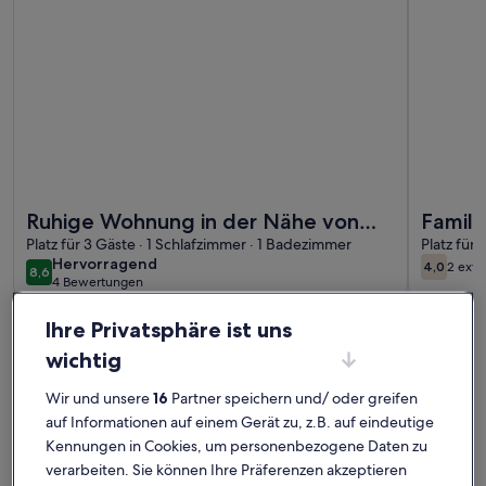
Weitere Infos zu Ruhige Wohnung in der Nähe von Kopenh
Weitere I
Ruhige Wohnung in der Nähe von
Family
Kopenhagen
Platz für 3 Gäste · 1 Schlafzimmer · 1 Badezimmer
suite 
Platz für
hervorragend
Hervorragend
4,0
2 ext
Jacuzz
8,6
4,0 von 
8,6 von 10
4 Bewertungen
(4
Søborg: Ferienunterkünfte mit
bewertungen)
Ihre Privatsphäre ist uns
Top-Bewertung
wichtig
Wir und unsere
16
Partner speichern und/ oder greifen
Weitere Infos zu Charming Apartment Near City Center Of
Weitere I
auf Informationen auf einem Gerät zu, z.B. auf eindeutige
Kennungen in Cookies, um personenbezogene Daten zu
verarbeiten. Sie können Ihre Präferenzen akzeptieren