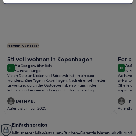
Premium-Gastgeber
Weitere Infos zu Charming Apartment Near City Center Of
Weitere I
Stilvoll wohnen in Kopenhagen
For a 
außergewöhnlich
auße
Außergewöhnlich
Auße
10
10
10 von 10
10 von 1
30 Bewertungen
19 Be
(30
(19
Vielen Dank an Kirsten und Sören,wir hatten ein paar
We have ha
bewertungen)
bewe
wunderschöne Tage in Kopenhagen. Nach einer sehr netten
arrival to 
Einweisung durch die Gastgeber haben wir uns in der
(She knows 
liebevoll und inspirierend eingerichteten, sehr ruhig
appartment
gelegenen Wohnung rundum wohlgefühlt.Gerne
and the cit
wieder!Detlev und Eike
restaurants
Detlev B.
Tho
The bakery as well. Thanks for 
Aufenthalt im Juli 2025
Aufenthalt
appartmen
Einfach sorglos
Mit unserer Mit-Vertrauen-Buchen-Garantie bieten wir dir rund