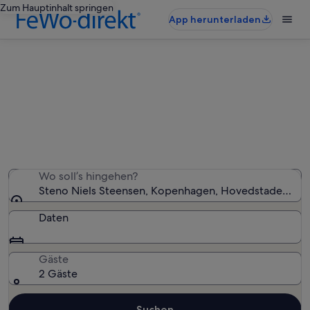
Zum Hauptinhalt springen
App herunterladen
Ferienunterkünfte nahe Steno Niels
Steensen
Wir haben 916 Ferienunterkünfte gefunden. Bitte gib
deinen Reisezeitraum an, um die Verfügbarkeit zu
prüfen.
Wo soll’s hingehen?
Steno Niels Steensen, Kopenhagen, Hovedstaden, D
Daten
Gäste
2 Gäste
Suchen