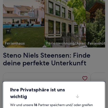
Ferienhaus
Ferienwohnung/Apartment
Ferienhütt
Steno Niels Steensen: Finde
deine perfekte Unterkunft
Weitere Infos zu Bob W Copenhagen Østerbro
Weitere I
Ihre Privatsphäre ist uns
wichtig
Wir und unsere
16
Partner speichern und/ oder greifen