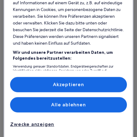
auf Informationen auf einem Gerät zu, z.B. auf eindeutige
Kennungen in Cookies, um personenbezogene Daten zu
verarbeiten. Sie können Ihre Präferenzen akzeptieren
oder verwalten. Klicken Sie dazu bitte unten oder
besuchen Sie jederzeit die Seite der Datenschutzrichtlinie.
Diese Präferenzen werden unseren Partnern signalisiert
Weitere Infos zu Bob W Copenhagen Østerbro
Weitere I
und haben keinen Einfluss auf Surfdaten.
Bob W Copenhagen Østerbro
The La
Wir und unsere Partner verarbeiten Daten, um
Platz für 1 Gast · 1 Schlafzimmer
Daniel
Platz für 
wunderbar
herv
Wunderbar
Herv
Folgendes bereitzustellen:
9,2
8,8
9,2 von 10
8,8 von 
526 Bewertungen
172 B
(526
(172
Verwendung genauer Standortdaten. Endgeräteeigenschaften zur
Identifikation aktiv abfragen. Speichern von oder Zugriff auf
Steno Niels Steensen:
bewertungen)
bewe
Informationen auf einem Endgerät. Personalisierte Werbung und
Inhalte, Messung von Werbeleistung und der Performance von Inhalten,
Ferienunterkünfte mit Top-
Zielgruppenforschung sowie Entwicklung und Verbesserung von
Akzeptieren
Angeboten.
Bewertung
Liste der Partner (Lieferanten)
Alle ablehnen
Weitere Infos zu Charming Apartment Near City Center Of
Weitere I
Zwecke anzeigen