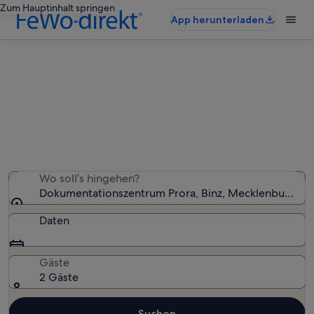
Zum Hauptinhalt springen
App herunterladen
Ferienunterkünfte nahe
Dokumentationszentrum Prora
Wir haben 11.143 Ferienunterkünfte gefunden. Bitte gib
deinen Reisezeitraum an, um die Verfügbarkeit zu
prüfen.
Wo soll’s hingehen?
Dokumentationszentrum Prora, Binz, Mecklenburg-V
Daten
Gäste
2 Gäste
Suchen