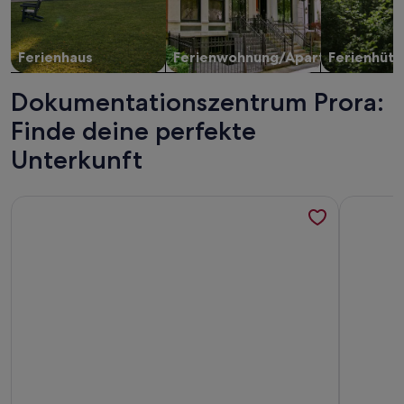
Ferienhaus
Ferienwohnung/Apartment
Ferienhütt
Dokumentationszentrum Prora:
Finde deine perfekte
Unterkunft
Weitere Infos zu Ferienappartement "Jolle 06" - Ferienappar
Weitere 