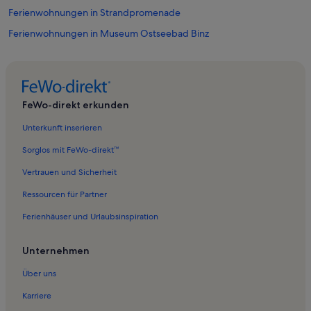
Ferienwohnungen in Strandpromenade
Ferienwohnungen in Museum Ostseebad Binz
Ferienwohnungen in Seebrücke Binz
Ferienwohnungen in Trips
Ferienwohnungen in Neu Mukran
FeWo-direkt erkunden
Ferienwohnungen in Biosphärenreservat Südost-Rügen
Unterkunft inserieren
Ferienwohnungen in Hafen Sassnitz
Sorglos mit FeWo-direkt™
Ferienwohnungen in Binz
Vertrauen und Sicherheit
Ferienwohnungen in Kurhaus Binz
Ressourcen für Partner
Ferienunterkünfte nahe Ostseebad Binz Station
Ferienhäuser und Urlaubsinspiration
Ferienwohnungen in Strand von Prora
Ferienwohnungen in Rügen
Unternehmen
Ferienwohnungen in Hundestrand
Über uns
Ferienwohnungen in Zirkow
Karriere
Ferienwohnungen in Staphel