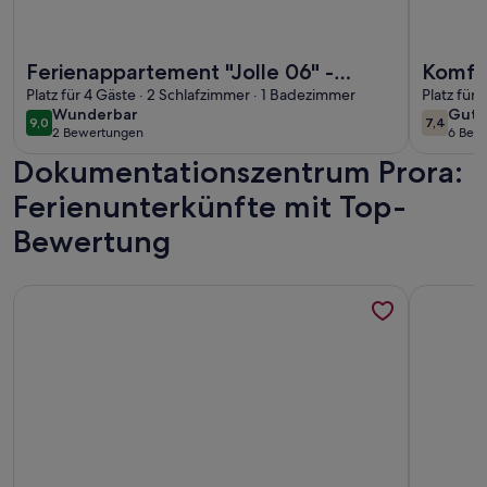
Weitere Infos zu Ferienappartement "Jolle 06" - Ferienappar
Weitere 
Ferienappartement "Jolle 06" -
Komfo
Ferienappartemt Jolle 06 Binz OT
Platz für 4 Gäste · 2 Schlafzimmer · 1 Badezimmer
Platz für
wunderbar
gut
Wunderbar
Gut
Prora
9,0
7,4
9,0 von 10
7,4 von 
2 Bewertungen
6 Bew
(2
(6
Dokumentationszentrum Prora:
bewertungen)
bewe
Ferienunterkünfte mit Top-
Bewertung
Weitere Infos zu FeWo Dünenwald: Gemütliches Apartment 65
Weitere I