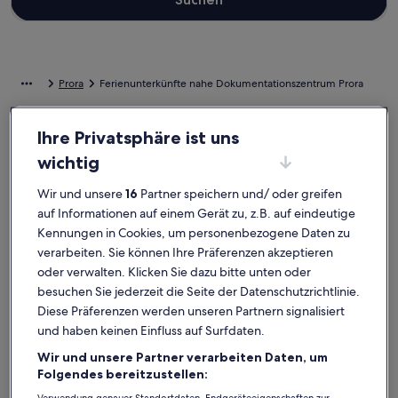
Prora
Ferienunterkünfte nahe Dokumentationszentrum Prora
Entdecke unsere Auswahl an privaten Ferienunterkünften nahe
Ihre Privatsphäre ist uns
Dokumentationszentrum Prora, in denen du dich ganz wie zu Hause
wichtig
fühlen kannst. Ganz gleich, ob du mit der ganzen Bande oder nur
deinem Vierbeiner verreist, Ferienunterkünfte bieten dir all die
Wir und unsere
16
Partner speichern und/ oder greifen
Annehmlichkeiten, die dir für deinen Aufenthalt wichtig sind. Was
so dazugehört? Beispielsweise Parken und Klimaanlage. Und auch
auf Informationen auf einem Gerät zu, z.B. auf eindeutige
wenn du nach Raucheroptionen oder barrierearmen Optionen
Kennungen in Cookies, um personenbezogene Daten zu
suchst, steht dir ein vielfältiges Angebot zur Verfügung.
verarbeiten. Sie können Ihre Präferenzen akzeptieren
oder verwalten. Klicken Sie dazu bitte unten oder
besuchen Sie jederzeit die Seite der Datenschutzrichtlinie.
Ferienunterkünfte mit Wochenrabatten –
Diese Präferenzen werden unseren Partnern signalisiert
Dokumentationszentrum Prora
und haben keinen Einfluss auf Surfdaten.
Angebote für den Zeitraum:
13. Nov.–20. Nov.
Wir und unsere Partner verarbeiten Daten, um
Folgendes bereitzustellen:
Bildergalerie
Ferienhaus Seeräuber auf Rügen, Neubau, 350m vom 10km 
Bilderga
PREMIUM
Außergewöhnlich
Außerg
9,6
(77 Bewertungen)
9,8
9,6 von 10, Außergewöhnlich, (77 Bewertungen)
9,8 von 10
Verwendung genauer Standortdaten. Endgeräteeigenschaften zur