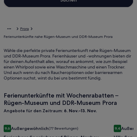
Prora
Ferienunterkünfte nahe Rügen-Museum und DDR-Museum Prora
Wähle die perfekte private Ferienunterkunft nahe Rügen-Museum
und DDR-Museum Prora. Ferienhäuser und -wohnungen bieten dir
für deinen Aufenthalt alles, worauf es ankommt, wie zum Beispiel
einen Whirlpool sowie eine Waschmaschine und einen Trockner.
Und auch wenn du nach Raucheroptionen oder barrierearmen
Optionen suchst, wirst du bei uns bestimmt fündig.
Ferienunterkünfte mit Wochenrabatten –
Rügen-Museum und DDR-Museum Prora
Angebote für den Zeitraum:
6. Nov.–13. Nov.
Bildergalerie
Ferienhaus Seeräuber auf Rügen, Neubau, 350m vom 10km 
Bilderga
Villa Sand
Außergewöhnlich
Außerg
9,6
(77 Bewertungen)
9,4
für
für
9,6 von 10, Außergewöhnlich, (77 Bewertungen)
9,4 von 10