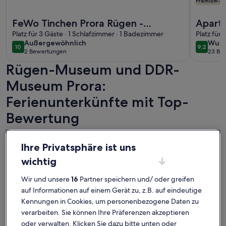
Premium-G
Weitere Infos zu FeWo Tinchen Prora Rügen - Ferienwohnun
Weitere I
FeWo Tinchen Prora Rügen -
Apartm
Ferienwohnung Tinchen***
Platz für 3 Gäste · 1 Schlafzimmer · 1 Badezimmer
Pers.
Platz für
außergewöhnlich
wund
Außergewöhnlich
Wund
Zwei 
10
9,2
10 von 10
9,2 von 
2 Bewertungen
23 Be
(2
(23
Rügen-Museum und DDR-
bewertungen)
bewe
Museum Prora:
Ferienunterkünfte mit Top-
Bewertung
Weitere Infos zu Ferienbungalow in Thiessow – Ihr gemütli
Weitere I
Ihre Privatsphäre ist uns
wichtig
Wir und unsere
16
Partner speichern und/ oder greifen
auf Informationen auf einem Gerät zu, z.B. auf eindeutige
Kennungen in Cookies, um personenbezogene Daten zu
verarbeiten. Sie können Ihre Präferenzen akzeptieren
oder verwalten. Klicken Sie dazu bitte unten oder