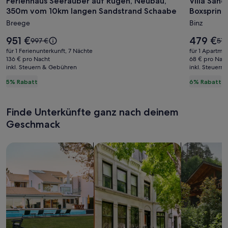
Ferienhaus Seeräuber auf Rügen, Neubau,
Villa San
Ferienhaus
Villa
350m vom 10km langen Sandstrand Schaabe
Boxspring
Seeräuber
Sanddor
Breege
Binz
auf
23/
Rügen,
2
Der
Der
951 €
479 €
Der
Der
997 €
510
Neubau,
Preis
SZ
Preis
alte
alte
für 1 Ferienunterkunft, 7 Nächte
für 1 Apartme
beträgt
beträgt
Preis
Pre
350m
136 € pro Nacht
/
68 € pro Nac
951 €.
479 €.
inkl. Steuern & Gebühren
war
inkl. Steuern
war
vom
W-
997 €,
510
5% Rabatt
6% Rabatt
10km
lan/
siehe
sie
langen
Strandk
weitere
wei
Informationen
Inf
Sandstrand
/
Finde Unterkünfte ganz nach deinem
zum
zu
Schaabe
Boxspri
Geschmack
Standardpreis.
Sta
Suche nach Ferienhäusern
Suche nach Ferienwohnungen oder 
Suche nach 