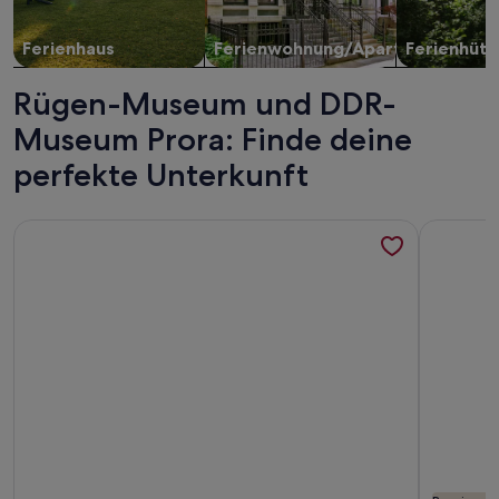
Ferienhaus
Ferienwohnung/Apartment
Ferienhütt
Rügen-Museum und DDR-
Museum Prora: Finde deine
perfekte Unterkunft
Weitere Infos zu FeWo Tinchen Prora Rügen - Ferienwohnun
Weitere I