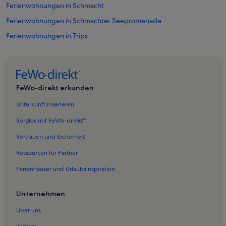
Ferienwohnungen in Schmacht
Ferienwohnungen in Schmachter Seepromenade
Ferienwohnungen in Trips
Ferienwohnungen in Zirkow
Ferienwohnungen in Dalkvitz
Ferienwohnungen in Lubkow
FeWo-direkt erkunden
Ferienwohnungen in Erlebnismuseum Wasserwelt
Unterkunft inserieren
Ferienwohnungen in Hafen Sassnitz
Sorglos mit FeWo-direkt™
Ferienwohnungen in Neu Mukran
Vertrauen und Sicherheit
Ferienwohnungen in Museum Ostseebad Binz
Ressourcen für Partner
Ferienwohnungen in Naturerbe Zentrum Rügen
Ferienhäuser und Urlaubsinspiration
Ferienwohnungen in KdF-Museum in Prora
Ferienwohnungen in Strand von Binz
Unternehmen
Ferienwohnungen in Binz
Über uns
Ferienwohnungen in Strandpromenade