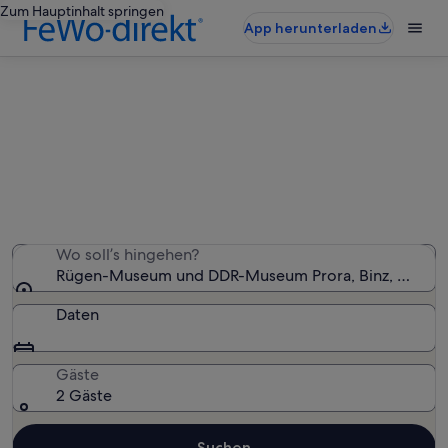
Zum Hauptinhalt springen
App herunterladen
Ferienunterkünfte nahe Rügen-
Museum und DDR-Museum Prora
Wir haben 11.196 Ferienunterkünfte gefunden. Bitte gib
deinen Reisezeitraum an, um die Verfügbarkeit zu
prüfen.
Wo soll’s hingehen?
Rügen-Museum und DDR-Museum Prora, Binz, Meckl
Daten
Gäste
2 Gäste
Suchen