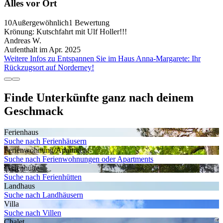
Alles vor Ort
10
Außergewöhnlich
1 Bewertung
Krönung: Kutschfahrt mit Ulf Holler!!!
Andreas W.
Aufenthalt im Apr. 2025
Weitere Infos zu Entspannen Sie im Haus Anna-Margarete: Ihr
Rückzugsort auf Norderney!
Finde Unterkünfte ganz nach deinem
Geschmack
Ferienhaus
Suche nach Ferienhäusern
Ferienwohnung/Apartment
Suche nach Ferienwohnungen oder Apartments
Ferienhütte
Suche nach Ferienhütten
Landhaus
Suche nach Landhäusern
Villa
Suche nach Villen
Chalet