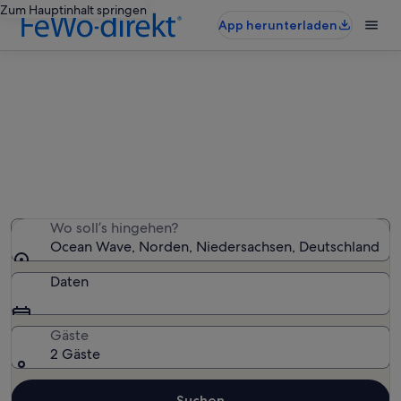
Zum Hauptinhalt springen
App herunterladen
Ferienunterkünfte nahe Ocean
Wave
Wir haben 5.509 Ferienunterkünfte gefunden. Bitte gib
deinen Reisezeitraum an, um die Verfügbarkeit zu
prüfen.
Wo soll’s hingehen?
Ocean Wave, Norden, Niedersachsen, Deutschland
Daten
Gäste
2 Gäste
Suchen