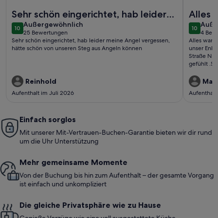
Weitere Infos zu Neue Erdgeschosswohnung mit Hund direkt 
Weitere I
Sehr schön eingerichtet, hab leider
Alles 
außergewöhnlich
auße
meine Angel vergessen, hätte schön
Außergewöhnlich
wieder Wir waren fünf Tage
Auße
10
10
10 von 10
10 von 1
25 Bewertungen
4 Bew
von unseren Steg aus Angeln..
unser 
(25
(4
Sehr schön eingerichtet, hab leider meine Angel vergessen,
Alles war perfek
bewertungen)
bewe
..
hätte schön von unseren Steg aus Angeln können
unser Enke
Straße Nr.
gefühlt .S
Reinhold
Man
Aufenthalt im Juli 2026
Aufenthalt
Einfach sorglos
Mit unserer Mit-Vertrauen-Buchen-Garantie bieten wir dir rund
um die Uhr Unterstützung
Mehr gemeinsame Momente
Von der Buchung bis hin zum Aufenthalt – der gesamte Vorgang
ist einfach und unkompliziert
Die gleiche Privatsphäre wie zu Hause