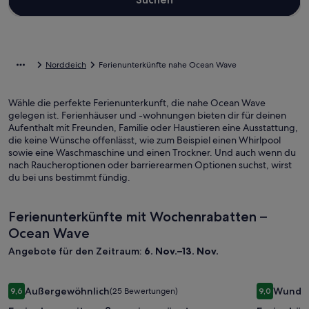
Norddeich
Ferienunterkünfte nahe Ocean Wave
Wähle die perfekte Ferienunterkunft, die nahe Ocean Wave
gelegen ist. Ferienhäuser und -wohnungen bieten dir für deinen
Aufenthalt mit Freunden, Familie oder Haustieren eine Ausstattung,
die keine Wünsche offenlässt, wie zum Beispiel einen Whirlpool
sowie eine Waschmaschine und einen Trockner. Und auch wenn du
nach Raucheroptionen oder barrierearmen Optionen suchst, wirst
du bei uns bestimmt fündig.
Ferienunterkünfte mit Wochenrabatten –
Ocean Wave
Angebote für den Zeitraum:
6. Nov.–13. Nov.
Bildergalerie
Ferienhaus mit großem eingezäunten Grundstück direkt am 
Bilderga
Ferienhäus
Außergewöhnlich
Wunde
9,6
(25 Bewertungen)
9,0
für
für
9,6 von 10, Außergewöhnlich, (25 Bewertungen)
9,0 von 10