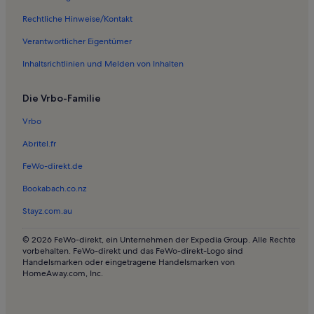
Ferienunterkünfte nahe Norden Station
Rechtliche Hinweise/Kontakt
Ferienwohnungen in Tidofeld
Verantwortlicher Eigentümer
Ferienwohnungen in Kirche St. Ludger
Inhaltsrichtlinien und Melden von Inhalten
Ferienunterkünfte am Meer in Norddeich
Die Vrbo-Familie
Ferienunterkünfte für Familien in Norddeich
Häuser in Norddeich
Vrbo
Hütten in Norddeich
Abritel.fr
Haustierfreundliche Ferienunterkünfte in Norddeich
FeWo-direkt.de
Ferienunterkünfte mit Pool in Norddeich
Bookabach.co.nz
Ferienunterkünfte in Strandnähe in Norddeich
Stayz.com.au
Ferienwohnungen und Apartments in Norddeich
© 2026 FeWo-direkt, ein Unternehmen der Expedia Group. Alle Rechte
Longstay in Norddeich
vorbehalten. FeWo-direkt und das FeWo-direkt-Logo sind
Handelsmarken oder eingetragene Handelsmarken von
Ferienwohnungen und Apartments in Osteel
HomeAway.com, Inc.
Häuser in Berum
Ferienunterkünfte am Meer in Norderney