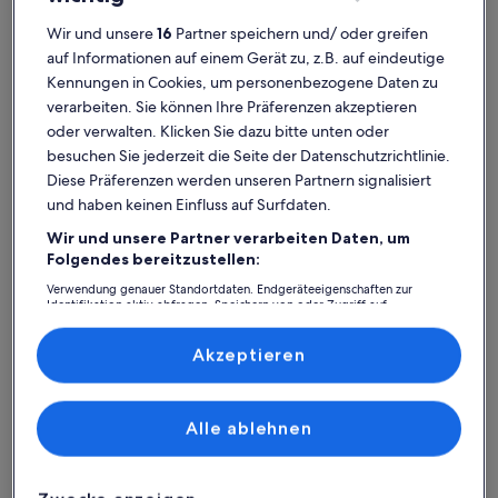
Wir und unsere
16
Partner speichern und/ oder greifen
Ferienhaus
Ferienwohnung/Apartment
Ferienhütt
auf Informationen auf einem Gerät zu, z.B. auf eindeutige
Kennungen in Cookies, um personenbezogene Daten zu
Ocean Wave: Finde deine
verarbeiten. Sie können Ihre Präferenzen akzeptieren
oder verwalten. Klicken Sie dazu bitte unten oder
perfekte Unterkunft
besuchen Sie jederzeit die Seite der Datenschutzrichtlinie.
Diese Präferenzen werden unseren Partnern signalisiert
Weitere Infos zu Haus Seesturm
Weitere I
und haben keinen Einfluss auf Surfdaten.
Wir und unsere Partner verarbeiten Daten, um
Folgendes bereitzustellen:
Verwendung genauer Standortdaten. Endgeräteeigenschaften zur
Identifikation aktiv abfragen. Speichern von oder Zugriff auf
Informationen auf einem Endgerät. Personalisierte Werbung und
Inhalte, Messung von Werbeleistung und der Performance von Inhalten,
Zielgruppenforschung sowie Entwicklung und Verbesserung von
Akzeptieren
Angeboten.
Liste der Partner (Lieferanten)
Alle ablehnen