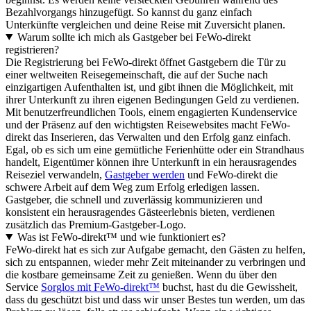
Bezahlvorgangs hinzugefügt. So kannst du ganz einfach
Unterkünfte vergleichen und deine Reise mit Zuversicht planen.
Warum sollte ich mich als Gastgeber bei FeWo-direkt
registrieren?
Die Registrierung bei FeWo-direkt öffnet Gastgebern die Tür zu
einer weltweiten Reisegemeinschaft, die auf der Suche nach
einzigartigen Aufenthalten ist, und gibt ihnen die Möglichkeit, mit
ihrer Unterkunft zu ihren eigenen Bedingungen Geld zu verdienen.
Mit benutzerfreundlichen Tools, einem engagierten Kundenservice
und der Präsenz auf den wichtigsten Reisewebsites macht FeWo-
direkt das Inserieren, das Verwalten und den Erfolg ganz einfach.
Egal, ob es sich um eine gemütliche Ferienhütte oder ein Strandhaus
handelt, Eigentümer können ihre Unterkunft in ein herausragendes
Reiseziel verwandeln,
Gastgeber werden
und FeWo-direkt die
schwere Arbeit auf dem Weg zum Erfolg erledigen lassen.
Gastgeber, die schnell und zuverlässig kommunizieren und
konsistent ein herausragendes Gästeerlebnis bieten, verdienen
zusätzlich das Premium-Gastgeber-Logo.
Was ist FeWo-direkt™ und wie funktioniert es?
FeWo-direkt hat es sich zur Aufgabe gemacht, den Gästen zu helfen,
sich zu entspannen, wieder mehr Zeit miteinander zu verbringen und
die kostbare gemeinsame Zeit zu genießen. Wenn du über den
Service
Sorglos mit FeWo-direkt™
buchst, hast du die Gewissheit,
dass du geschützt bist und dass wir unser Bestes tun werden, um das