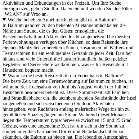
Aktivitäten und Erkundungen in der Freizeit. Um Ihre Suche
einzugrenzen, geben Sie Ihre Daten ein und wenden Sie den Filter
"WLAN" auf Vrbo an.
Welche beliebten Annehmlichkeiten gibt es in Baltrum?
In Baltrum gehören zu den beliebten Mietannehmlichkeiten die
Nähe zum Strand, die es den Gästen ermöglicht, die
Küstenlandschaft und Aktivitäten leicht zu genießen. Die meisten
Ferienwohnungen verfügen über Küchen, so dass Reisende ihre
eigenen Mahlzeiten zubereiten können, zusammen mit Kaffee- und
Teemaschinen für ein wohltuendes Getränk zu jeder Zeit. Darüber
hinaus sind viele Unterkünfte haustierfreundlich, heißen pelzige
Begleiter und Servicetiere willkommen, was es für Reisende mit
Haustieren bequem macht.
Wann ist die beste Reisezeit für ein Ferienhaus in Baltrum?
Die beste Zeit, um eine Ferienwohnung auf Baltrum zu buchen, ist
während der Hochsaison von Juni bis August, wobei der Juli bei
Besuchern besonders beliebt ist. Diese Sommerzeit lädt Familien
und Strandliebhaber ein, die atemberaubenden Sandstrände der Insel
zu genießen und sich verschiedenen Outdoor-Aktivitäten
hinzugeben, vom Radfahren entlang malerischer Wege bis hin zu
gemütlichen Spaziergängen am Strand.Während dieser Monate
liegen die Temperaturen typischerweise zwischen 15 und 25 Grad
Celsius, was eine angenehme Zeit ist, um sich in der Sonne zu
sonnen oder die charmanten Dörfer und Naturlandschaften zu
erkunden, die Baltrum zu bieten hat. Die lebendige Atmosphäre,