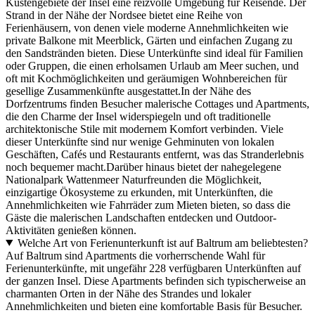
Küstengebiete der Insel eine reizvolle Umgebung für Reisende. Der
Strand in der Nähe der Nordsee bietet eine Reihe von
Ferienhäusern, von denen viele moderne Annehmlichkeiten wie
private Balkone mit Meerblick, Gärten und einfachen Zugang zu
den Sandstränden bieten. Diese Unterkünfte sind ideal für Familien
oder Gruppen, die einen erholsamen Urlaub am Meer suchen, und
oft mit Kochmöglichkeiten und geräumigen Wohnbereichen für
gesellige Zusammenkünfte ausgestattet.In der Nähe des
Dorfzentrums finden Besucher malerische Cottages und Apartments,
die den Charme der Insel widerspiegeln und oft traditionelle
architektonische Stile mit modernem Komfort verbinden. Viele
dieser Unterkünfte sind nur wenige Gehminuten von lokalen
Geschäften, Cafés und Restaurants entfernt, was das Stranderlebnis
noch bequemer macht.Darüber hinaus bietet der nahegelegene
Nationalpark Wattenmeer Naturfreunden die Möglichkeit,
einzigartige Ökosysteme zu erkunden, mit Unterkünften, die
Annehmlichkeiten wie Fahrräder zum Mieten bieten, so dass die
Gäste die malerischen Landschaften entdecken und Outdoor-
Aktivitäten genießen können.
Welche Art von Ferienunterkunft ist auf Baltrum am beliebtesten?
Auf Baltrum sind Apartments die vorherrschende Wahl für
Ferienunterkünfte, mit ungefähr 228 verfügbaren Unterkünften auf
der ganzen Insel. Diese Apartments befinden sich typischerweise an
charmanten Orten in der Nähe des Strandes und lokaler
Annehmlichkeiten und bieten eine komfortable Basis für Besucher.