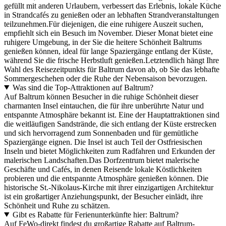
gefüllt mit anderen Urlaubern, verbessert das Erlebnis, lokale Küche
in Strandcafés zu genießen oder an lebhaften Strandveranstaltungen
teilzunehmen.Für diejenigen, die eine ruhigere Auszeit suchen,
empfiehlt sich ein Besuch im November. Dieser Monat bietet eine
ruhigere Umgebung, in der Sie die heitere Schönheit Baltrums
genießen können, ideal für lange Spaziergänge entlang der Küste,
während Sie die frische Herbstluft genießen.Letztendlich hängt Ihre
Wahl des Reisezeitpunkts für Baltrum davon ab, ob Sie das lebhafte
Sommergeschehen oder die Ruhe der Nebensaison bevorzugen.
Was sind die Top-Attraktionen auf Baltrum?
Auf Baltrum können Besucher in die ruhige Schönheit dieser
charmanten Insel eintauchen, die für ihre unberührte Natur und
entspannte Atmosphäre bekannt ist. Eine der Hauptattraktionen sind
die weitläufigen Sandstrände, die sich entlang der Küste erstrecken
und sich hervorragend zum Sonnenbaden und für gemütliche
Spaziergänge eignen. Die Insel ist auch Teil der Ostfriesischen
Inseln und bietet Möglichkeiten zum Radfahren und Erkunden der
malerischen Landschaften.Das Dorfzentrum bietet malerische
Geschäfte und Cafés, in denen Reisende lokale Köstlichkeiten
probieren und die entspannte Atmosphäre genießen können. Die
historische St.-Nikolaus-Kirche mit ihrer einzigartigen Architektur
ist ein großartiger Anziehungspunkt, der Besucher einlädt, ihre
Schönheit und Ruhe zu schätzen.
Gibt es Rabatte für Ferienunterkünfte hier: Baltrum?
Auf FeWo-direkt findest du großartige Rabatte auf Baltrum-