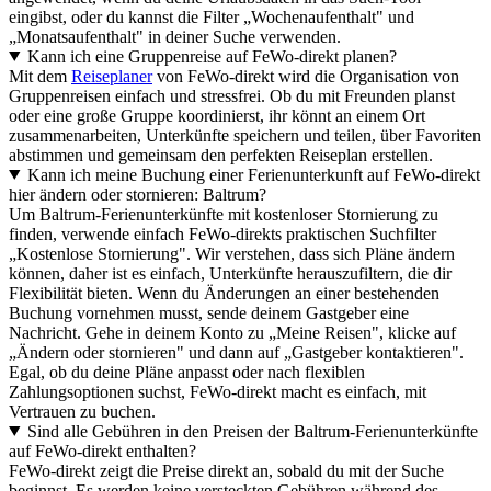
eingibst, oder du kannst die Filter „Wochenaufenthalt" und
„Monatsaufenthalt" in deiner Suche verwenden.
Kann ich eine Gruppenreise auf FeWo-direkt planen?
Mit dem
Reiseplaner
von FeWo-direkt wird die Organisation von
Gruppenreisen einfach und stressfrei. Ob du mit Freunden planst
oder eine große Gruppe koordinierst, ihr könnt an einem Ort
zusammenarbeiten, Unterkünfte speichern und teilen, über Favoriten
abstimmen und gemeinsam den perfekten Reiseplan erstellen.
Kann ich meine Buchung einer Ferienunterkunft auf FeWo-direkt
hier ändern oder stornieren: Baltrum?
Um Baltrum-Ferienunterkünfte mit kostenloser Stornierung zu
finden, verwende einfach FeWo-direkts praktischen Suchfilter
„Kostenlose Stornierung". Wir verstehen, dass sich Pläne ändern
können, daher ist es einfach, Unterkünfte herauszufiltern, die dir
Flexibilität bieten. Wenn du Änderungen an einer bestehenden
Buchung vornehmen musst, sende deinem Gastgeber eine
Nachricht. Gehe in deinem Konto zu „Meine Reisen", klicke auf
„Ändern oder stornieren" und dann auf „Gastgeber kontaktieren".
Egal, ob du deine Pläne anpasst oder nach flexiblen
Zahlungsoptionen suchst, FeWo-direkt macht es einfach, mit
Vertrauen zu buchen.
Sind alle Gebühren in den Preisen der Baltrum-Ferienunterkünfte
auf FeWo-direkt enthalten?
FeWo-direkt zeigt die Preise direkt an, sobald du mit der Suche
beginnst. Es werden keine versteckten Gebühren während des