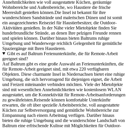
Annehmlichkeiten wie voll ausgestattete Küchen, geräumige
Wohnbereiche und Außenbereiche, wo Haustiere die frische
Meeresluft genießen können.Die Insel ist bekannt für ihre
wunderschönen Sandstrände und malerischen Dünen und ist somit
ein ausgezeichnetes Reiseziel für Haustierbesitzer, die Outdoor-
Aktivitäten genießen. In der Nähe vieler Mietobjekte finden Sie
hundefreundliche Strände, an denen Ihre pelzigen Freunde rennen
und spielen können. Darüber hinaus bieten Baltrums ruhige
Umgebung und Wanderwege reichlich Gelegenheit für gemütliche
Spaziergänge mit Ihren Haustieren.
Gibt es auf Baltrum Ferienunterkünfte, die für Remote-Arbeit
geeignet sind?
Auf Baltrum gibt es eine große Auswahl an Ferienunterkünften, die
für Remote-Arbeit geeignet sind, mit etwa 220 verfügbaren
Objekten. Diese charmante Insel in Niedersachsen bietet eine ruhige
Umgebung, die sich hervorragend für diejenigen eignet, die Arbeit
und Freizeit miteinander verbinden möchten. Viele der Mietobjekte
sind mit wesentlichen Annehmlichkeiten wie kostenlosem WLAN
ausgestattet, um die Konnektivität für Remote-Arbeitsanforderungen
zu gewährleisten.Reisende können komfortable Unterkünfte
erwarten, die oft über spezielle Arbeitsbereiche, voll ausgestattete
Küchen zur Selbstversorgung und gemütliche Wohnbereiche zur
Entspannung nach einem Arbeitstag verfügen. Darüber hinaus
bieten die ruhige Umgebung und die wunderschöne Landschaft von
Baltrum eine erfrischende Kulisse mit Möglichkeiten für Outdoor-