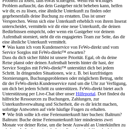
Problem zu lösen, falls etwas schiefgeht. Wenn ein wichtiges
Problem auftaucht, das dein Gastgeber nicht beheben kann, helfen
wir dir, es zu lösen, eine ähnliche Unterkunft zu finden oder
gegebenenfalls deine Buchung zu erstatten. Das ist unser
Versprechen. Wenn sich eine Unterkunft erheblich von ihrem Inserat
unterscheidet, vermitteln wir dir eine neue Unterkunft, die deinen
Bedürfnissen entspricht, oder wenn ein Gastgeber vor deinem
Aufenthalt storniert, steht dir ein engagiertes Team zur Seite, das dir
eine ähnliche Unterkunft vermittelt.
Was kann ich vom Kundenservice von FeWo-direkt und vom
Service Sorglos mit FeWo-direkt™ erwarten?
Dass du dich sicher fühlst ist unsere Priorität. Egal, ob du deine
Reise planst oder deinen Aufenthalt bereits hinter dir hast, der
Service Sorglos mit FeWo-direkt™ unterstützt dich bei jedem
Schritt. In dringenden Situationen, wie z. B. bei kurzfristigen
Stornierungen, Buchungsproblemen oder möglichem Betrug, steht
dir der FeWo-direkt-Kundenservice rund um die Uhr zur Verfügung,
um dich bei jedem Schritt zu unterstützen. FeWo-direkt bietet auch
Unterstützung per Live-Chat über unser
Hilfeportal
. Dort findest du
hilfreiche Ressourcen zu Buchungen, Zahlungen, zur
Unterkunftsverwaltung und Sicherheit, die es dir leicht machen,
sofortige Antworten auf viele häufige Fragen zu erhalten.
Wie früh sollte ich eine Ferienunterkunft hier buchen: Baltrum?
Baltrum: Buche deine Ferienunterkunft hier mindestens zwei
Monate vor deiner Reise, um die beste Auswahl an Unterkünften zu