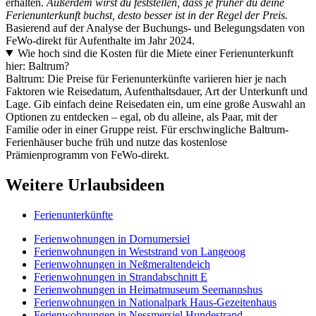
erhalten.
Außerdem wirst du feststellen, dass je früher du deine
Ferienunterkunft buchst, desto besser ist in der Regel der Preis.
Basierend auf der Analyse der Buchungs- und Belegungsdaten von
FeWo-direkt für Aufenthalte im Jahr 2024.
Wie hoch sind die Kosten für die Miete einer Ferienunterkunft
hier: Baltrum?
Baltrum: Die Preise für Ferienunterkünfte variieren hier je nach
Faktoren wie Reisedatum, Aufenthaltsdauer, Art der Unterkunft und
Lage. Gib einfach deine Reisedaten ein, um eine große Auswahl an
Optionen zu entdecken – egal, ob du alleine, als Paar, mit der
Familie oder in einer Gruppe reist. Für erschwingliche Baltrum-
Ferienhäuser buche früh und nutze das kostenlose
Prämienprogramm von FeWo-direkt.
Weitere Urlaubsideen
Ferienunterkünfte
Ferienwohnungen in Dornumersiel
Ferienwohnungen in Weststrand von Langeoog
Ferienwohnungen in Neßmeraltendeich
Ferienwohnungen in Strandabschnitt E
Ferienwohnungen in Heimatmuseum Seemannshus
Ferienwohnungen in Nationalpark Haus-Gezeitenhaus
Ferienwohnungen in Nessmersiel Hundestrand