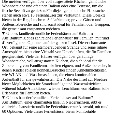
Die meisten verfügen über voll ausgestattete Küchen, gemütliche
Wohnbereiche und oft einen Balkon oder eine Terrasse, um die
frische Seeluft zu genießen.Für diejenigen, die mehr Platz suchen,
stehen auch etwa 18 Ferienhäuser zur Verfügung. Diese Objekte
bieten in der Regel mehrere Schlafzimmer, private Gärten und
Außensitzbereiche und sind somit ideal für Familien oder Gruppen,
die gemeinsam entspannen möchten.
Gibt es familienfreundliche Ferienhäuser auf Baltrum?
Auf Baltrum gibt es zahlreiche Ferienhäuser für Familien, mit rund
41 verfügbaren Optionen auf der ganzen Insel. Dieser charmante
Ort, bekannt für seine atemberaubenden Strände und seine ruhige
Atmosphäre, bietet eine Vielzahl von Unterkünften, die für Familien
geeignet sind. Viele der Häuser verfügen über geräumige
Wohnbereiche, voll ausgestattete Küchen, die sich ideal für die
Zubereitung von Familienmahlzeiten eignen, und Außenbereiche, in
denen Kinder spielen können.Besucher finden Annehmlichkeiten
wie WLAN und Waschmaschinen, die einen komfortablen
Aufenthalt für alle gewährleisten. Die Nähe der Insel zur Nordsee
bietet Möglichkeiten für Strandausflüge und Wasseraktivitäten,
während lokale Attraktionen wie der Leuchtturm von Baltrum tolle
Erlebnisse für Familien bieten.
Gibt es haustierfreundliche Ferienhäuser auf Baltrum?
Auf Baltrum, einer charmanten Insel in Niedersachsen, gibt es
zahlreiche haustierfreundliche Ferienhäuser zur Auswahl, mit rund
60 Optionen. Viele dieser Ferienhäuser bieten komfortable