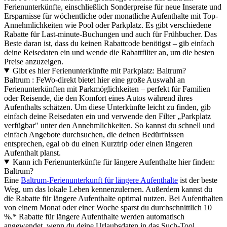
Ferienunterkünfte, einschließlich Sonderpreise für neue Inserate und
Ersparnisse für wöchentliche oder monatliche Aufenthalte mit Top-
Annehmlichkeiten wie Pool oder Parkplatz. Es gibt verschiedene
Rabatte für Last-minute-Buchungen und auch für Frühbucher. Das
Beste daran ist, dass du keinen Rabattcode benötigst – gib einfach
deine Reisedaten ein und wende die Rabattfilter an, um die besten
Preise anzuzeigen.
Gibt es hier Ferienunterkünfte mit Parkplatz: Baltrum?
Baltrum : FeWo-direkt bietet hier eine große Auswahl an
Ferienunterkünften mit Parkmöglichkeiten – perfekt für Familien
oder Reisende, die den Komfort eines Autos während ihres
Aufenthalts schätzen. Um diese Unterkünfte leicht zu finden, gib
einfach deine Reisedaten ein und verwende den Filter „Parkplatz
verfügbar" unter den Annehmlichkeiten. So kannst du schnell und
einfach Angebote durchsuchen, die deinen Bedürfnissen
entsprechen, egal ob du einen Kurztrip oder einen längeren
Aufenthalt planst.
Kann ich Ferienunterkünfte für längere Aufenthalte hier finden:
Baltrum?
Eine
Baltrum-Ferienunterkunft für längere Aufenthalte
ist der beste
Weg, um das lokale Leben kennenzulernen. Außerdem kannst du
die Rabatte für längere Aufenthalte optimal nutzen. Bei Aufenthalten
von einem Monat oder einer Woche sparst du durchschnittlich 10
%.* Rabatte für längere Aufenthalte werden automatisch
angewendet, wenn du deine Urlaubsdaten in das Such-Tool