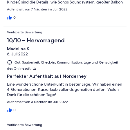
Kinder) sind die Details, wie Sonos Soundsystem, geoßer Balkon
mit Schirm und vieles mehr vorhanden. Einziger kleiner Mangel
Aufenthalt von 7 Nächten im Juli 2022
aus unserer Sicht war die fehlende Sicherung der Treppe im
OG. Jedoch kann mit einigen Tricks auch dies gelöst werden.
0
Daher, aufgrund der restlichen nur positiven Faktoren klare und
verdiente 5 Sterne! Direkt auf der Rückfahrt für das nächste
Verifizierte Bewertung
Jahr gebucht!
10/10 – Hervorragend
Madeline K.
6. Juli 2022
Gut: Sauberkeit, Check-in, Kommunikation, Lage und Genauigkeit
des Onlineauftritts
Perfekter Aufenthalt auf Norderney
Eine wunderschöne Unterkunft in bester Lage. Wir haben einen
4-Generationen-Kurzurlaub vollends genießen dürfen. Vielen
Dank für die schönen Tage!
Aufenthalt von 3 Nächten im Juli 2022
0
Verifizierte Bewertung