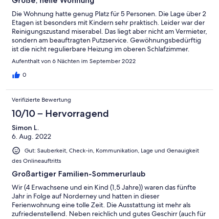
Große, helle Wohnung
Die Wohnung hatte genug Platz für 5 Personen. Die Lage über 2
Etagen ist besonders mit Kindern sehr praktisch. Leider war der
Reinigungszustand miserabel. Das liegt aber nicht am Vermieter,
sondern am beauftragten Putzservice. Gewöhnungsbedürftig
ist die nicht regulierbare Heizung im oberen Schlafzimmer.
Ansonsten war die Ausstattung der Wohnung sehr gut.
Aufenthalt von 6 Nächten im September 2022
0
Verifizierte Bewertung
10/10 – Hervorragend
Simon L.
6. Aug. 2022
Gut: Sauberkeit, Check-in, Kommunikation, Lage und Genauigkeit
des Onlineauftritts
Großartiger Familien-Sommerurlaub
Wir (4 Erwachsene und ein Kind (1,5 Jahre)) waren das fünfte
Jahr in Folge auf Norderney und hatten in dieser
Ferienwohnung eine tolle Zeit. Die Ausstattung ist mehr als
zufriedenstellend. Neben reichlich und gutes Geschirr (auch für