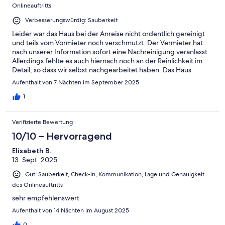
Onlineauftritts
Verbesserungswürdig: Sauberkeit
Leider war das Haus bei der Anreise nicht ordentlich gereinigt
und teils vom Vormieter noch verschmutzt. Der Vermieter hat
nach unserer Information sofort eine Nachreinigung veranlasst.
Allerdings fehlte es auch hiernach noch an der Reinlichkeit im
Detail, so dass wir selbst nachgearbeitet haben. Das Haus
entspricht sicherlich einem gehobenen Standard - als
Aufenthalt von 7 Nächten im September 2025
Luxusimmobilie würden wir es jedoch mit dieser Ausstattung
nicht bezeichnen wollen.Das Haus hat einen wahrnehmbaren
1
Feuchtigkeitsgeruch, ohne dass wir die Quelle hierfür
identifizieren konnten. Trotz Lüftens war das nicht nachhaltig
Verifizierte Bewertung
behebbar.Die Lage ist bestens, nicht weit vom Strand und
Zentrum entfernt.Die Elektrogeräte sind hochwertig.Die
10/10 – Hervorragend
Matratzen könnten gerne besser sein (zu weich).Fazit:Für uns
Elisabeth B.
haben hier Preis und Leistung nicht gestimmt! Bei mehr als
13. Sept. 2025
2.000 EUR für eine Woche muss alles stimmen - auch im Detail!
Gut: Sauberkeit, Check-in, Kommunikation, Lage und Genauigkeit
des Onlineauftritts
sehr empfehlenswert
Aufenthalt von 14 Nächten im August 2025
0