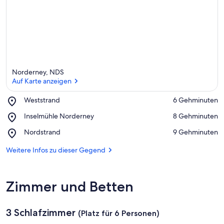
Norderney, NDS
Auf Karte anzeigen
Place,
Weststrand
‪6 Gehminuten‬
Weststrand
Auf Karte anzeigen
Place,
Inselmühle Norderney
‪8 Gehminuten‬
Inselmühle
Place,
Nordstrand
‪9 Gehminuten‬
Norderney
Nordstrand
Weitere Infos zu dieser Gegend
Zimmer und Betten
3 Schlafzimmer
(Platz für 6 Personen)