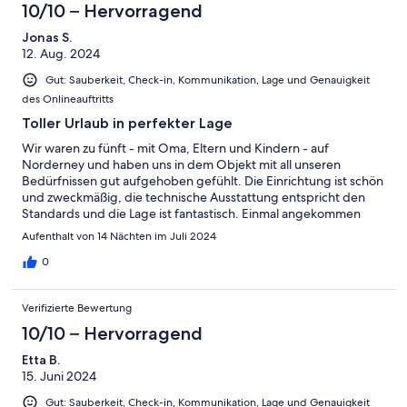
10/10 – Hervorragend
Jonas S.
12. Aug. 2024
Gut: Sauberkeit, Check-in, Kommunikation, Lage und Genauigkeit
des Onlineauftritts
Toller Urlaub in perfekter Lage
Wir waren zu fünft - mit Oma, Eltern und Kindern - auf
Norderney und haben uns in dem Objekt mit all unseren
Bedürfnissen gut aufgehoben gefühlt. Die Einrichtung ist schön
und zweckmäßig, die technische Ausstattung entspricht den
Standards und die Lage ist fantastisch. Einmal angekommen
kann die Erholung losgehen; am Strand, auf dem großzügigen
Aufenthalt von 14 Nächten im Juli 2024
Balkon oder einfach auf der Couch. Als Selbstversorger haben
wir dabei alles vorgefunden, was wir benötigt haben.
0
Verifizierte Bewertung
10/10 – Hervorragend
Etta B.
15. Juni 2024
Gut: Sauberkeit, Check-in, Kommunikation, Lage und Genauigkeit