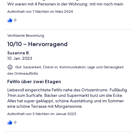
Wir waren mit 4 Personen in der Wohnung: mit mir noch mein
Mann, unsere Tochter und unser 4 jähriger Enkel. Wir haben uns
Aufenthalt von 7 Nächten im März 2024
alle sehr wohl gefühlt. Für unseren Enkel war sogar schönes
Spielzeug und ein Kinderstuhl vorhanden. Selbst die Treppe
0
war für unseren Enkel kein Problem, da sie mit Teppichfliesen
ausgelegt war.
Verifizierte Bewertung
10/10 – Hervorragend
Susanne B.
10. Jan. 2023
Gut: Sauberkeit, Check-in, Kommunikation, Lage und Genauigkeit
des Onlineauftritts
FeWo über zwei Etagen
Liebevoll eingerichtete FeWo nahe des Ortszentrums. Fußläufig
7min zum Surfcafe. Bäcker und Supermarkt kurz um die Ecke.
Alles hat super geklappt, schöne Ausstattung und im Sommer
eine schöne Terrasse mit Morgensonne.
Aufenthalt von 3 Nächten im Januar 2023
0