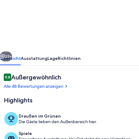
Einzigartiges
6P
Luxus-
Ferienhaus
mit
3
rück
Weiter
Schlafzimmern,
23+
Übersicht
Ausstattung
Lage
Richtlinien
2
Bädern
Bewertungen
Außergewöhnlich
9,8
9,8 von 10.
und
Alle 48 Bewertungen anzeigen
Dachterrasse
Highlights
Draußen im Grünen
Die Gäste lieben den Außenbereich hier.
Wohnbereich
Spiele