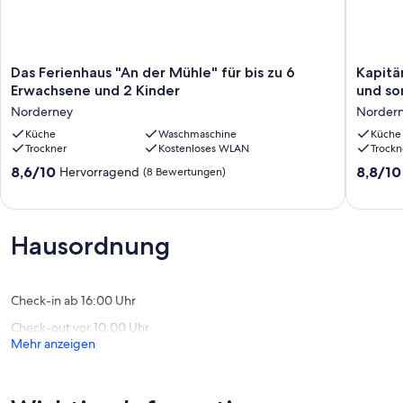
Das
Kapitän
Das Ferienhaus "An der Mühle" für bis zu 6
Kapitä
Ferienhaus
mit
Erwachsene und 2 Kinder
und so
"An
3
Norderney
Norder
der
separat
Mühle"
Küche
Waschmaschine
Schlafz
Küche
Trockner
Kostenloses WLAN
Trockn
für
und
bis
sonnige
8.6
8.8
8,6/10
8,8/10
Hervorragend
(8 Bewertungen)
zu
Terrasse
von
von
6
Norder
10,
10,
Erwachsene
Hervorragend,
Hervorr
und
(8
(3
Hausordnung
2
Bewertungen)
Bewert
Kinder
Norderney
Check-in ab 16:00 Uhr
Check-out vor 10:00 Uhr
Mehr anzeigen