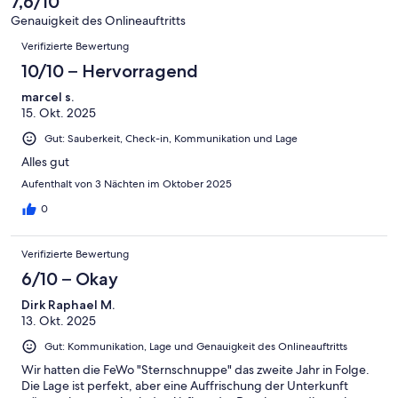
7,6/10
Gut
von
-
Bewertung
4
Genauigkeit des Onlineauftritts
Okay
von
Bewertungen
-
Verifizierte Bewertung
2
Schlecht
-
10/10 – Hervorragend
Ungenügend
marcel s.
15. Okt. 2025
Gut: Sauberkeit, Check-in, Kommunikation und Lage
Alles gut
Aufenthalt von 3 Nächten im Oktober 2025
0
Verifizierte Bewertung
6/10 – Okay
Dirk Raphael M.
13. Okt. 2025
Gut: Kommunikation, Lage und Genauigkeit des Onlineauftritts
Wir hatten die FeWo "Sternschnuppe" das zweite Jahr in Folge.
Die Lage ist perfekt, aber eine Auffrischung der Unterkunft