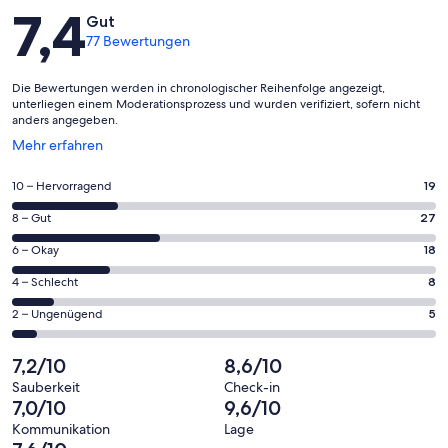
Bewertungen
7,4
Gut
77 Bewertungen
Die Bewertungen werden in chronologischer Reihenfolge angezeigt,
unterliegen einem Moderationsprozess und wurden verifiziert, sofern nicht
anders angegeben.
Wird
Mehr erfahren
in
einem
19
10 – Hervorragend
19
neuen
von
Fenster
27
8 – Gut
27
insgesamt
geöffnet
von
77
18
6 – Okay
18
insgesamt
Gästebewertungen
von
77
8
4 – Schlecht
8
haben
insgesamt
Gästebewertungen
von
eine
77
5
2 – Ungenügend
5
haben
insgesamt
Bewertung
Gästebewertungen
von
eine
77
von
haben
insgesamt
7,2/10
8,6/10
Bewertung
Gästebewertungen
10
eine
77
von
haben
Sauberkeit
Check-in
-
Bewertung
Gästebewertungen
7,0/10
9,6/10
8
eine
Hervorragend
von
haben
-
Bewertung
Kommunikation
Lage
6
eine