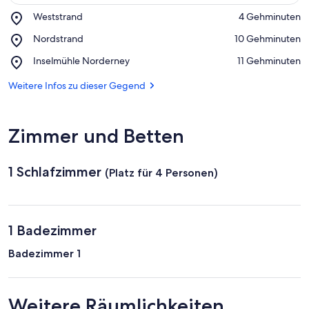
Place,
Weststrand
‪4 Gehminuten‬
Weststrand
Auf Karte anzeigen
Place,
Nordstrand
‪10 Gehminuten‬
Nordstrand
Place,
Inselmühle Norderney
‪11 Gehminuten‬
Inselmühle
Norderney
Weitere Infos zu dieser Gegend
Zimmer und Betten
1 Schlafzimmer
(Platz für 4 Personen)
1 Badezimmer
Badezimmer 1
Weitere Räumlichkeiten