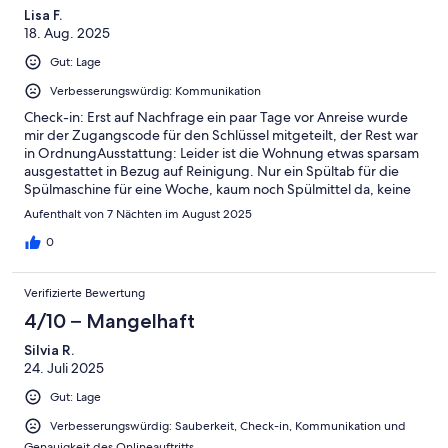
Lisa F.
18. Aug. 2025
Gut: Lage
Verbesserungswürdig: Kommunikation
Check-in: Erst auf Nachfrage ein paar Tage vor Anreise wurde
mir der Zugangscode für den Schlüssel mitgeteilt, der Rest war
in OrdnungAusstattung: Leider ist die Wohnung etwas sparsam
ausgestattet in Bezug auf Reinigung. Nur ein Spültab für die
Spülmaschine für eine Woche, kaum noch Spülmittel da, keine
Handseife im Badezimmer, nur die Mülltüten im Behälter keine
Aufenthalt von 7 Nächten im August 2025
zum Wechseln, reduziertes Toilettenpapier, kein Staubsauger/
Besen oder Handbesen. Für eine Woche und mit dem Sand
0
wäre eine zweite Duschmatte auch schön gewesen.Die Lage ist
ansonsten aber wirklich top
Verifizierte Bewertung
4/10 – Mangelhaft
Silvia R.
24. Juli 2025
Gut: Lage
Verbesserungswürdig: Sauberkeit, Check-in, Kommunikation und
Genauigkeit des Onlineauftritts