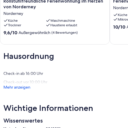
Rollstuhlfreundliche
Ferien
Andernfalls erhalten sie keine Erstattung. Für jede Stornierung
Rollstuhlfreundliche Ferienwohnung im Herzen
Ferien
Ferienwohnung
Hallweg
erheben wir einen Verwaltungsaufwand von 75€.
von Norderney
Norder
im
03
Norderney
Küche
Herzen
im
Mikro
von
Küche
Waschmaschine
Haus
Trockner
Haustiere erlaubt
Norderney
Westwi
10.0
10/10
Norderney
Norder
von
9.6
9,6/10
Außergewöhnlich
(4 Bewertungen)
10,
von
Außerge
10,
(3
Außergewöhnlich,
Bewert
(4
Hausordnung
Bewertungen)
Check-in ab 16:00 Uhr
Check-out vor 10:00 Uhr
Mehr anzeigen
Wichtige Informationen
Wissenswertes