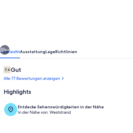
Innenstadt,
Zentrale
Lage,
Wlan,
sehr
rück
Weiter
ruhig
6+
Übersicht
Ausstattung
Lage
Richtlinien
Bewertungen
Gut
7,4
7,4 von 10.
Alle 77 Bewertungen anzeigen
Highlights
Entdecke Sehenswürdigkeiten in der Nähe
In der Nähe von: Weststrand
Außenansicht