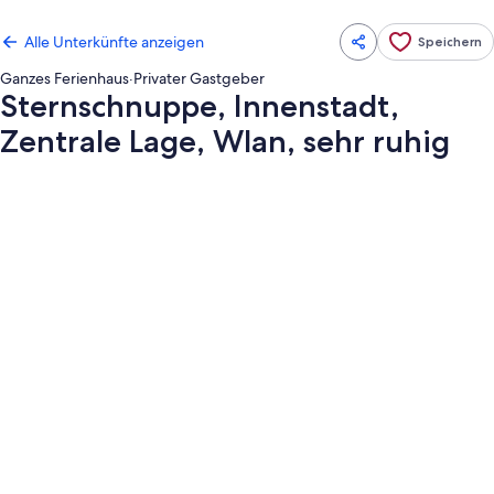
Alle Unterkünfte anzeigen
Speichern
Ganzes Ferienhaus
·
Privater Gastgeber
Sternschnuppe, Innenstadt,
Zentrale Lage, Wlan, sehr ruhig
Fotogalerie
von
Sternschnuppe,