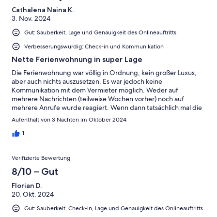
Cathalena Naina K.
3. Nov. 2024
Gut: Sauberkeit, Lage und Genauigkeit des Onlineauftritts
Verbesserungswürdig: Check-in und Kommunikation
Nette Ferienwohnung in super Lage
Die Ferienwohnung war völlig in Ordnung, kein großer Luxus,
aber auch nichts auszusetzen. Es war jedoch keine
Kommunikation mit dem Vermieter möglich. Weder auf
mehrere Nachrichten (teilweise Wochen vorher) noch auf
mehrere Anrufe wurde reagiert. Wenn dann tatsächlich mal die
Schlüsselbox klemmen sollte oder etwas Ähnliches, ist man
Aufenthalt von 3 Nächten im Oktober 2024
völlig auf sich allein gestellt...
1
Verifizierte Bewertung
8/10 – Gut
Florian D.
20. Okt. 2024
Gut: Sauberkeit, Check-in, Lage und Genauigkeit des Onlineauftritts