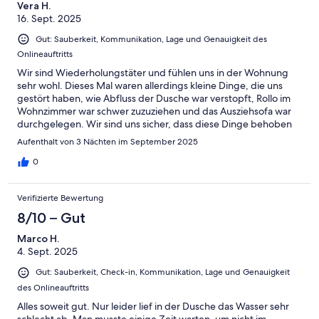
Vera H.
16. Sept. 2025
Gut: Sauberkeit, Kommunikation, Lage und Genauigkeit des
Onlineauftritts
Wir sind Wiederholungstäter und fühlen uns in der Wohnung
sehr wohl. Dieses Mal waren allerdings kleine Dinge, die uns
gestört haben, wie Abfluss der Dusche war verstopft, Rollo im
Wohnzimmer war schwer zuzuziehen und das Ausziehsofa war
durchgelegen. Wir sind uns sicher, dass diese Dinge behoben
werden, denn zuvor hatten wir keine Probleme damit gehabt.
Aufenthalt von 3 Nächten im September 2025
0
Verifizierte Bewertung
8/10 – Gut
Marco H.
4. Sept. 2025
Gut: Sauberkeit, Check-in, Kommunikation, Lage und Genauigkeit
des Onlineauftritts
Alles soweit gut. Nur leider lief in der Dusche das Wasser sehr
schlecht ab. Man musste einige Zeit warten, um nicht im