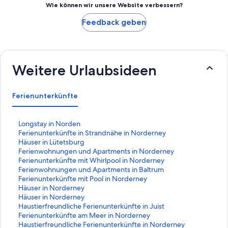
Wie können wir unsere Website verbessern?
Feedback geben
Weitere Urlaubsideen
Ferienunterkünfte
L
Longstay in Norden
i
L
Ferienunterkünfte in Strandnähe in Norderney
n
i
L
Häuser in Lütetsburg
k
n
i
L
Ferienwohnungen und Apartments in Norderney
,
k
n
i
L
Ferienunterkünfte mit Whirlpool in Norderney
d
,
k
n
i
L
Ferienwohnungen und Apartments in Baltrum
e
d
,
k
n
i
L
Ferienunterkünfte mit Pool in Norderney
r
e
d
,
k
n
i
L
Häuser in Norderney
d
r
e
d
,
k
n
i
L
Häuser in Norderney
i
d
r
e
d
,
k
n
i
L
Haustierfreundliche Ferienunterkünfte in Juist
e
i
d
r
e
d
,
k
n
i
L
Ferienunterkünfte am Meer in Norderney
f
e
i
d
r
e
d
,
k
n
i
L
Haustierfreundliche Ferienunterkünfte in Norderney