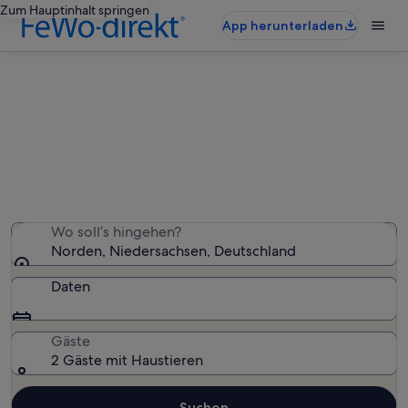
Zum Hauptinhalt springen
App herunterladen
Norden: haustierfreundliche
Ferienunterkünfte
Wir haben 2.715 haustierfreundliche Ferienunterkünfte
gefunden – gib deinen Reisezeitraum ein, um die
Verfügbarkeit zu prüfen
Wo soll’s hingehen?
Norden, Niedersachsen, Deutschland
Daten
Gäste
2 Gäste mit Haustieren
Suchen