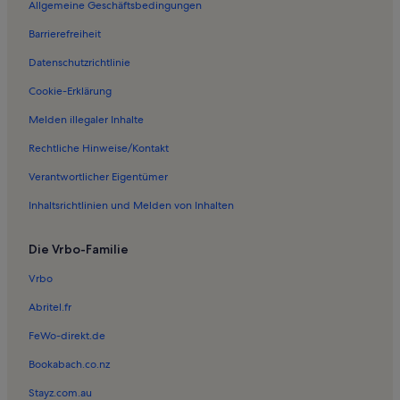
Allgemeine Geschäftsbedingungen
Ferienwohnungen in Norddeich
Barrierefreiheit
Ferienwohnungen in Brookmerland
Datenschutzrichtlinie
Ferienwohnungen in Mittelmarsch
Ferienwohnungen in Halbemond
Cookie-Erklärung
Ferienwohnungen in Osteel
Melden illegaler Inhalte
Ferienwohnungen in Süderneuland I
Rechtliche Hinweise/Kontakt
Ferienwohnungen in Berumbur
Verantwortlicher Eigentümer
Ferienwohnungen in Mühlmuseum Dike
Inhaltsrichtlinien und Melden von Inhalten
Ferienwohnungen in Ubbo-Emmius-Klinik – Klinik Norden
Die Vrbo-Familie
Ferienwohnungen in Neuwesteel
Ferienunterkünfte nahe Norden Station
Vrbo
Ferienwohnungen in Westermarsch Zwei
Abritel.fr
Ferienwohnungen in Old City Hall
FeWo-direkt.de
Ferienwohnungen in Schottjer Dreesche
Bookabach.co.nz
Ferienwohnungen in Hage
Stayz.com.au