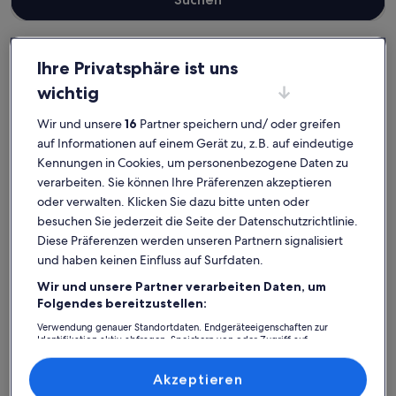
Ihre Privatsphäre ist uns
Landkreis Aurich
wichtig
Haustierfreundliche Ferienunterkünfte in Norden
Norden: Entdecke
Wir und unsere
16
Partner speichern und/ oder greifen
auf Informationen auf einem Gerät zu, z.B. auf eindeutige
haustierfreundliche
Kennungen in Cookies, um personenbezogene Daten zu
Ferienunterkünfte
verarbeiten. Sie können Ihre Präferenzen akzeptieren
oder verwalten. Klicken Sie dazu bitte unten oder
besuchen Sie jederzeit die Seite der Datenschutzrichtlinie.
Weitere Infos zu Gemütliche, familienfreundliche und stra
Weitere I
Diese Präferenzen werden unseren Partnern signalisiert
und haben keinen Einfluss auf Surfdaten.
Wir und unsere Partner verarbeiten Daten, um
Folgendes bereitzustellen:
Verwendung genauer Standortdaten. Endgeräteeigenschaften zur
Identifikation aktiv abfragen. Speichern von oder Zugriff auf
Informationen auf einem Endgerät. Personalisierte Werbung und
Inhalte, Messung von Werbeleistung und der Performance von Inhalten,
Zielgruppenforschung sowie Entwicklung und Verbesserung von
Akzeptieren
Angeboten.