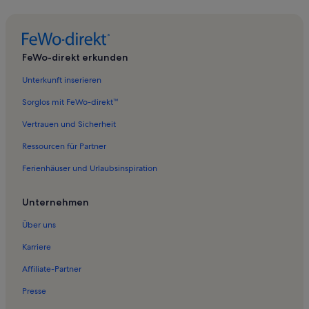
Ferienwohnungen in Westermoordorf
Ferienwohnungen in Leybuchtpolder
Ferienwohnungen in Erlebnispark-Norddeich
FeWo-direkt erkunden
Ferienwohnungen in Großheide
Unterkunft inserieren
Ferienwohnungen in Borkum
Sorglos mit FeWo-direkt™
Ferienwohnungen in Ocean Wave
Vertrauen und Sicherheit
Ferienwohnungen in Süderneuland II
Ressourcen für Partner
Ferienwohnungen in Kreitlapperei
Ferienhäuser und Urlaubsinspiration
Ferienwohnungen in Reithamm
Ferienwohnungen in Utlandshörn
Unternehmen
Ferienwohnungen in Itzendorf
Über uns
Ferienwohnungen in Seehundstation Nationalpark-Haus
Karriere
Ferienwohnungen in Bargebur
Affiliate-Partner
Ferienwohnungen in Berum
Presse
Ferienwohnungen in Juist