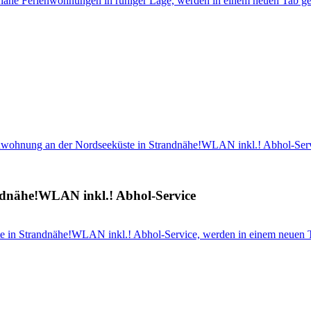
dnahe Ferienwohnungen in ruhiger Lage, werden in einem neuen Tab ge
nwohnung an der Nordseeküste in Strandnähe!WLAN inkl.! Abhol-Ser
ndnähe!WLAN inkl.! Abhol-Service
e in Strandnähe!WLAN inkl.! Abhol-Service, werden in einem neuen T