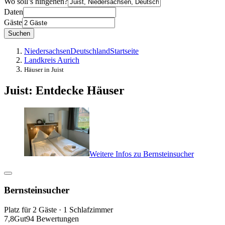
Wo soll’s hingehen?
Daten
Gäste
Suchen
Niedersachsen
Deutschland
Startseite
Landkreis Aurich
Häuser in Juist
Juist: Entdecke Häuser
Weitere Infos zu Bernsteinsucher
Bernsteinsucher
Platz für 2 Gäste · 1 Schlafzimmer
7,8
Gut
94 Bewertungen