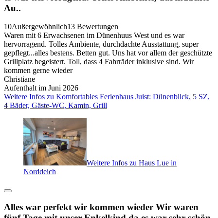
Au..
10
Außergewöhnlich
13 Bewertungen
Waren mit 6 Erwachsenen im Dünenhuus West und es war
hervorragend. Tolles Ambiente, durchdachte Ausstattung, super
gepflegt...alles bestens. Betten gut. Uns hat vor allem der geschützte
Grillplatz begeistert. Toll, dass 4 Fahrräder inklusive sind. Wir
kommen gerne wieder
Christiane
Aufenthalt im Juni 2026
Weitere Infos zu Komfortables Ferienhaus Juist: Dünenblick, 5 SZ,
4 Bäder, Gäste-WC, Kamin, Grill
Weitere Infos zu Haus Lue in
Norddeich
Alles war perfekt wir kommen wieder Wir waren
fünf Tage mit unser Enkelkind da es war sehr schön