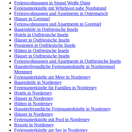
Ferienwohnungen in Strand Weiße Düne
Ferienunterkünfte mit Whirlpool nahe Nordstrand
Ferienwohnungen und Apartments in Ostermarsch
Häuser in Greetsiel
Ferienwohnungen und Apartments in Greetsiel
Bauernhöfe in Ostfriesische Inseln
Hotels in Ostfriesische Inseln
Häuser in Ostfriesische Inseln
Pensionen in Ostfriesische Inseln
Hütten in Ostfriesische Inseln
Häuser in Ostfriesische Inseln
Ferienwohnungen und Apartments in Ostfriesische Inseln
Haustierfreundliche Ferienunterkünfte in Nordseeinsel
Memmert
Ferienunterkünfte am Meer in Norderney
Bauernhöfe in Norderney
Ferienunterkünfte für Familien in Norderney
Hotels in Norderney
Häuser in Norderney
Hütten in Norderney
Haustierfreundliche Ferienunterkünfte in Norderney
Häuser in Norderney
Ferienunterkünfte mit Pool in Norderney
Resorts in Norderney
Ferienunterkünfte am See in Norderney