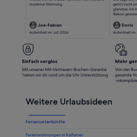
moderne Wohnung.
und der 
bewertungen)
bewert
moderne Wohnung.
geht’s nicht u
das Mee
grandios. Ich
Balkon geses
Ich ha..
gesehen. Nach
ganz aufgesch
Joe-Fabian
Doris
Meeresrausche
Aufenthalt im Juli 2026
Aufenthalt im
Wohnung ist re
modern einger
Meinung gefra
das die sehr 
Tee kochen, ni
Herd liegt in 
Einfach sorglos
Mehr ge
Schublade und
Platz, um sie 
Mit unserer Mit-Vertrauen-Buchen-Garantie
Von der Buc
Schrank ganz 
bieten wir dir rund um die Uhr Unterstützung
gesamte Vo
kleiner als 1,8
unkomplizie
wichtig, weil 
koche. Und dann als letzte Anmerkung
müsste der „K
geändert wer
Weitere Urlaubsideen
tatsächlich Kl
ging nicht. Aber ansonsten war ich drei
Wochen glück
eine wunderba
Ferienunterkünfte
verbracht. Ich
wärmstens we
selbst auch je
Ferienwohnungen in Kalfamer