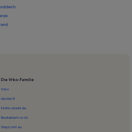
orddeich
anze
rand
derney
orderney
Die Vrbo-Familie
 Norderney
Vrbo
und Spielzeugmuseum
Abritel.fr
FeWo-direkt.de
rderney
Bookabach.co.nz
Norderney
Stayz.com.au