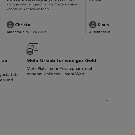
eingeschränkte
bewertungen)
bewertungen)
kräftige oder eingeschränkte Gäste kommen,
Gäste kommen,
könnte es kritisch werden.
könnte es kri..
Christa
Klaus
Aufenthalt im Juni 2026
Aufenthalt im Juni 2026
e zu
Mehr Urlaub für weniger Geld
Mehr Platz, mehr Privatsphäre, mehr
Annehmlichkeiten – mehr Wert
gestattete
ten und