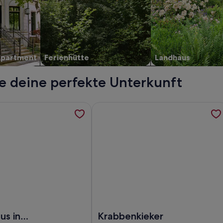
Apartment
Ferienhütte
Landhaus
e deine perfekte Unterkunft
t Ausblick, 400 m zum Strand, werden in einem neuen Tab g
rmationen zu Ferienhaus in Nessmersiel, Deich- und Inselblic
Weitere Informationen zu Krabbenki
 m zum Strand
ienhaus in Nessmersiel, Deich- und Inselblick, Glasfaser
Foto von Krabbenkieker
us in
Krabbenkieker