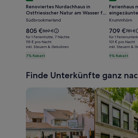
für
für
Renoviertes Nurdachhaus in
Ferienhaus 
Renoviertes
Ferienhau
Ostfriesischer Natur am Wasser für
eingezäunte
Nurdachhaus
mit
Familien
Kanal
Südbrookmerland
Krummhörn
in
großem
Ostfriesischer
eingezäun
Der
Der
805 €
709 €
Der
Der
869 €
781 €
Natur
Preis
Grundstüc
Preis
alte
alte
für 1 Ferienhütte, 7 Nächte
für 1 Ferienunter
beträgt
beträgt
Preis
Preis
am
115 € pro Nacht
direkt
101 € pro Nacht
805 €.
709 €.
inkl. Steuern & Gebühren
war
inkl. Steuern & 
war
Wasser
am
869 €,
781 €,
7% Rabatt
9% Rabatt
für
Kanal
siehe
siehe
Familien
weitere
weite
Informationen
Infor
Finde Unterkünfte ganz n
zum
zum
Standardpreis.
Standa
Suche nach Ferienhäusern
Suche nach Ferien