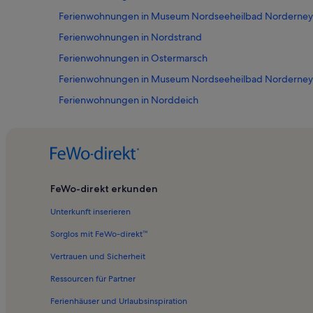
Ferienwohnungen in Museum Nordseeheilbad Norderney
Ferienwohnungen in Nordstrand
Ferienwohnungen in Ostermarsch
Ferienwohnungen in Museum Nordseeheilbad Norderney
Ferienwohnungen in Norddeich
Ferienwohnungen in Strand Weiße Düne
Ferienwohnungen in Inselmühle Norderney
Ferienwohnungen in Greetsiel
Ferienwohnungen in Rathaus
FeWo-direkt erkunden
Ferienwohnungen in Weststrand
Unterkunft inserieren
Ferienwohnungen in Neßmersiel
Sorglos mit FeWo-direkt™
Ferienunterkünfte nahe Norddeich Mole Station
Vertrauen und Sicherheit
Ferienwohnungen in Hundestrand Norddeich
Ressourcen für Partner
Bauernhöfe in Norderney
Ferienhäuser und Urlaubsinspiration
Hotels in Norderney