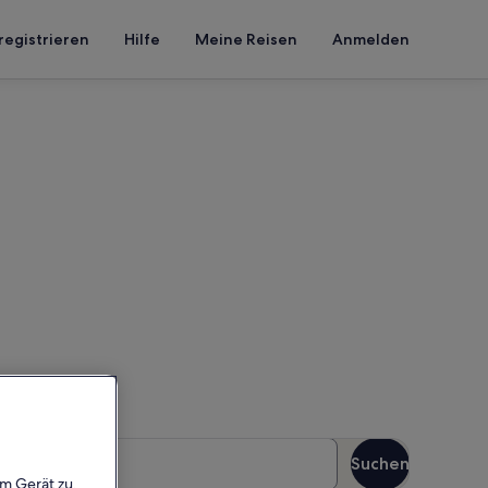
registrieren
Hilfe
Meine Reisen
Anmelden
orderney
en Reisezeitraum an, um die
äste
Suchen
Gäste
em Gerät zu,