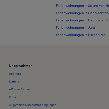
Ferienwohnungen in Strand von N
Ferienwohnungen in Napoleonsch
Ferienwohnungen in Detmolder St
Ferienwohnungen in Juist
Ferienwohnungen in Fischerkate
Ferienwohnungen in Golfclub Nor
Ferienwohnungen in Jachthafen N
Ferienwohnungen in Norden
Ferienwohnungen in Borkum
Unternehmen
Ferienwohnungen in Bademuseum
Über uns
Ferienwohnungen in Automobil- 
Karriere
Ferienwohnungen in Strand Oase
Affiliate-Partner
Ferienunterkünfte am Meer in No
Presse
Ferienunterkünfte für Familien in 
Allgemeine Geschäftsbedingungen
Häuser in Norderney