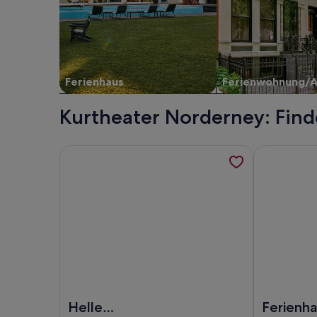
Ferienhaus
Ferienwohnung/
Kurtheater Norderney: Find
Weitere Informationen zu Helle Ferienwohnung mi
Weitere Info
Foto von Helle Ferienwohnung mit Ausblick, 400
Foto von Fer
Helle
Ferienha