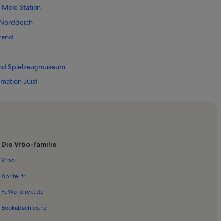
 Mole Station
-Norddeich
rand
und Spielzeugmuseum
mation Juist
dseeheilbad Norderney
orderney
 Norddeich
Die Vrbo-Familie
derney
Vrbo
Abritel.fr
dger
FeWo-direkt.de
Inseln
Bookabach.co.nz
ist