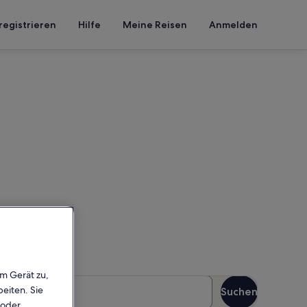
registrieren
Hilfe
Meine Reisen
Anmelden
ol
en Reisezeitraum ein, um die
em Gerät zu,
äste
eiten. Sie
Suchen
Gäste
 oder