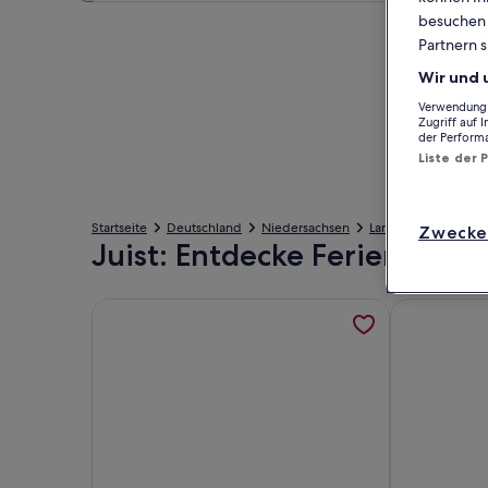
besuchen S
Partnern s
Wir und 
Verwendung g
Zugriff auf 
der Perform
Liste der 
Startseite
Deutschland
Niedersachsen
Landkreis Aurich
Zwecke
Juist: Entdecke Ferienunter
Weitere Informationen zu Strandburg Fewo 50969
Weitere Inf