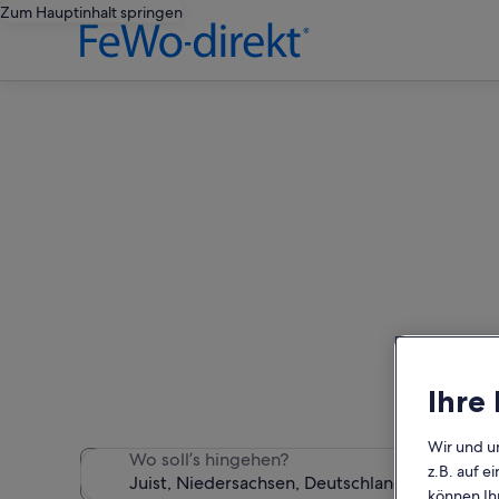
Zum Hauptinhalt springen
J
Wir haben 93 Ferienunterkün
Ihre
Wir und u
Wo soll’s hingehen?
z.B. auf 
können Ihr