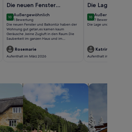
 46
Foto von Haus Iderhoff, Wohnung 17
Foto von Alte Teestub
Die neuen Fenster
Die Lage und di
und Balkontür
Sauberkeit
außergewöhnlich
außergewöhnlich
Außergewöhnlich
Außergewöhnlich
10
10
haben der Wohnung
10 von 10
10 von 10
1 Bewertung
7 Bewertungen
(1
(7
Die neuen Fenster und Balkontür haben der
Die Lage und die Sauberkei
gut getan,es kamen
bewertung)
bewertungen)
Wohnung gut getan,es kamen kaum
kaum Geräusche
Geräusche ,keine Zugluft in den Raum.Die
Sauberkeit im ganzen Haus und im
,keine Zugluft..
Schwimmbad sind hervorragend.Wir werden
bestimmt wieder kommen.Norderney ist
Rosemarie
Katrin W.
immer eine Reise wert,vorallem Haus
Aufenthalt im März 2026
Aufenthalt im Okt. 2025
Iderhoff.
sern
Suche nach Villen
Suche nach Chalets