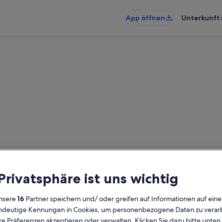
App öffnen
Unterkunft 
uist: Ferienunterkünfte mit Po
fte mit Pool gefunden – gib dein
 Privatsphäre ist uns wichtig
Verfügbarkeit zu prüfen
nsere
16
Partner speichern und/ oder greifen auf Informationen auf ein
Daten
G
eindeutige Kennungen in Cookies, um personenbezogene Daten zu verarb
2 
e Präferenzen akzeptieren oder verwalten. Klicken Sie dazu bitte unten