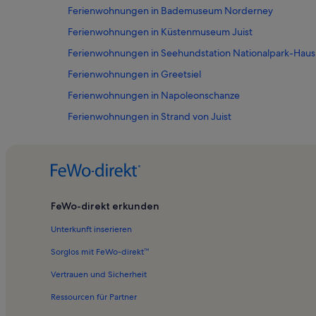
Ferienwohnungen in Bademuseum Norderney
Ferienwohnungen in Küstenmuseum Juist
Ferienwohnungen in Seehundstation Nationalpark-Haus
Ferienwohnungen in Greetsiel
Ferienwohnungen in Napoleonschanze
Ferienwohnungen in Strand von Juist
Ferienwohnungen in Strand Weiße Düne
Ferienwohnungen in Insel Lütje Hörn
Ferienwohnungen in Hoge Hörn
Ferienwohnungen in Muschel- und Schneckenmuseum
FeWo-direkt erkunden
Ferienwohnungen in Mittelmarsch
Unterkunft inserieren
Ferienwohnungen in Westermarsch I
Sorglos mit FeWo-direkt™
Ferienwohnungen in Fischerkate
Vertrauen und Sicherheit
Ferienwohnungen in Kurtheater Norderney
Ressourcen für Partner
Ferienwohnungen in Nationalpark-Haus Juist