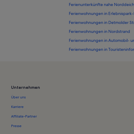
Ferienunterkünfte nahe Norddeich
Ferienwohnungen in Erlebnispark
Ferienwohnungen in Detmolder St
Ferienwohnungen in Nordstrand
Ferienwohnungen in Automobil- 
Ferienwohnungen in Touristeninfor
Ferienwohnungen in Museum Nor
Ferienwohnungen in Jachthafen N
Ferienwohnungen in Norddeich
Ferienwohnungen in Hundestrand
Unternehmen
Ferienwohnungen in Golfclub Nor
Über uns
Ferienwohnungen in Itzendorf
Karriere
Ferienwohnungen in Kirche St. Lu
Affiliate-Partner
Ferienwohnungen in Ostfriesische 
Presse
Ferienwohnungen in Jachthafen Ju