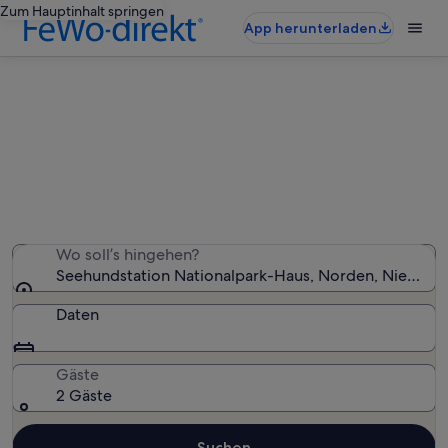
Zum Hauptinhalt springen
App herunterladen
Ferienunterkünfte nahe
Seehundstation Nationalpark-Haus
Wir haben 5.560 Ferienunterkünfte gefunden. Bitte gib
deinen Reisezeitraum an, um die Verfügbarkeit zu
prüfen.
Wo soll’s hingehen?
Seehundstation Nationalpark-Haus, Norden, Niedersa
Daten
Gäste
2 Gäste
Suchen