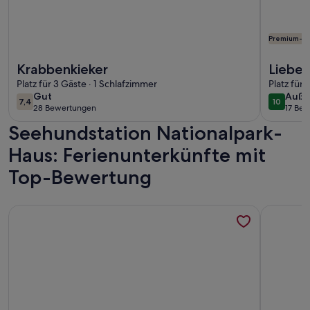
Premium-G
Weitere Infos zu Krabbenkieker
Weitere In
Krabbenkieker
Liebev
Platz für 3 Gäste · 1 Schlafzimmer
Backst
Platz für
gut
auße
Gut
Auße
7,4
10
7,4 von 10
10 von 1
28 Bewertungen
17 Be
(28
(17
Seehundstation Nationalpark-
bewertungen)
bewe
Haus: Ferienunterkünfte mit
Top-Bewertung
Weitere Infos zu Bungalow in Top Lage von Norddeich, Platz a
Weitere I