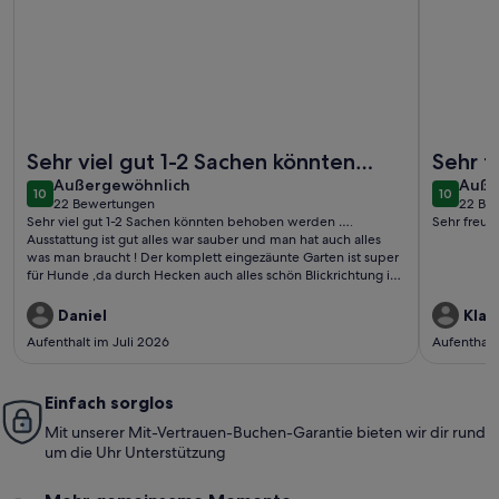
Weitere Infos zu Bungalow in Top Lage von Norddeich, Platz a
Weitere I
Sehr viel gut 1-2 Sachen könnten
Sehr f
außergewöhnlich
auße
behoben werden …. Ausstattung ist
Außergewöhnlich
Kommu
Auße
10
10
10 von 10
10 von 1
22 Bewertungen
22 Be
gut alles war sauber und man ha..
(22
(22
Sehr viel gut 1-2 Sachen könnten behoben werden ….
Sehr freun
bewertungen)
bewe
Ausstattung ist gut alles war sauber und man hat auch alles
was man braucht ! Der komplett eingezäunte Garten ist super
für Hunde ,da durch Hecken auch alles schön Blickrichtung ist
…Top ! Abzug für den Preis für Bezüge viel zu ,hoch also haben
wir eigene Wäsche mitgebracht ! Die Kissen an sich Mensch
Daniel
Klau
da hätte man echt nen Euro mehr ausgeben können ( billigste
Aufenthalt im Juli 2026
Aufenthalt
vom billigen) optisch war das einige was gestört hat der nicht
richtig behobene Wasserschaden an der
Wohnzimmer/Küchenwand ….das erste Fenster im
Wintergarten geht nur mit erheblichen anheben wieder zu
Einfach sorglos
wenn man es ganz geöffnet hatte …..Ich war kurz davor mir
Mit unserer Mit-Vertrauen-Buchen-Garantie bieten wir dir rund
nen Imbusset zu kaufen um das Fenster einzustellen aber alles
um die Uhr Unterstützung
im allen war alles schön bis auf die paar Sachen !!!!!