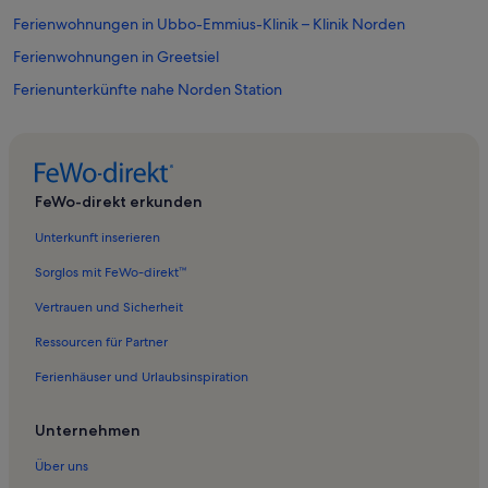
Ferienwohnungen in Ubbo-Emmius-Klinik – Klinik Norden
Ferienwohnungen in Greetsiel
Ferienunterkünfte nahe Norden Station
Ferienwohnungen in Strand von Norddeich
Ferienunterkünfte nahe Norddeich Station
Ferienunterkünfte nahe Norddeich Mole Station
FeWo-direkt erkunden
Ferienwohnungen in Kirche St. Ludger
Unterkunft inserieren
Ferienwohnungen in Westermarsch I
Sorglos mit FeWo-direkt™
Ferienwohnungen in Westermarsch Zwei
Vertrauen und Sicherheit
Ferienwohnungen in Norddeich
Ressourcen für Partner
Ferienwohnungen in Old City Hall
Ferienhäuser und Urlaubsinspiration
Ferienwohnungen in Ostermarsch
Ferienwohnungen in Mittelmarsch
Unternehmen
Ferienwohnungen in Mühlmuseum Dike
Über uns
Ferienwohnungen in Juist