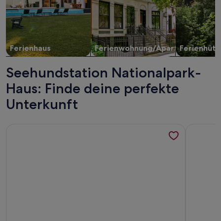
Ferienhaus
Ferienwohnung/Apartment
Ferienhütt
Seehundstation Nationalpark-
Haus: Finde deine perfekte
Unterkunft
Weitere Infos zu Krabbenkieker
Weitere In