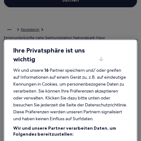
Norddeich
Ferienunterkünfte nahe Seehundstation Nationalpark-Haus
Ihre Privatsphäre ist uns
Entdecke unsere Auswahl an privaten Ferienunterkünften nahe
Seehundstation Nationalpark-Haus, die perfekt für deinen
wichtig
Aufenthalt sind. Ganz gleich, ob du mit Kindern und Haustieren,
Freunden oder nur deiner besseren Hälfte verreist,
Wir und unsere
16
Partner speichern und/ oder greifen
Ferienunterkünfte erwarten dich und deine Lieben mit
auf Informationen auf einem Gerät zu, z.B. auf eindeutige
Annehmlichkeiten, die keine Wünsche offenlassen. Dazu gehören
Kennungen in Cookies, um personenbezogene Daten zu
zum Beispiel Klimaanlage und Kabelfernsehen. Und auch wenn du
verarbeiten. Sie können Ihre Präferenzen akzeptieren
nach Raucheroptionen oder barrierearmen Optionen suchst, wirst
du das finden, was dir vorschwebt.
oder verwalten. Klicken Sie dazu bitte unten oder
besuchen Sie jederzeit die Seite der Datenschutzrichtlinie.
Diese Präferenzen werden unseren Partnern signalisiert
Ferienunterkünfte mit Wochenrabatten –
und haben keinen Einfluss auf Surfdaten.
Seehundstation Nationalpark-Haus
Wir und unsere Partner verarbeiten Daten, um
Angebote für den Zeitraum:
13. Nov.–20. Nov.
Folgendes bereitzustellen: