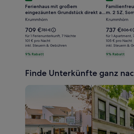
für
für
Ferienhaus mit großem
Familienfre
Ferienhaus
Familienfr
eingezäunten Grundstück direkt am
m. 2 SZ, So
mit
Ferienwo
Kanal
Sterne
Krummhörn
Krummhörn
großem
m.
eingezäunten
2
Der
Der
709 €
737 €
Der
Der
781 €
806 €
Grundstück
Preis
SZ,
Preis
alte
alte
für 1 Ferienunterkunft, 7 Nächte
für 1 Apartment, 
beträgt
beträgt
Preis
Preis
direkt
101 € pro Nacht
Sommerga
105 € pro Nacht
709 €.
737 €.
inkl. Steuern & Gebühren
war
inkl. Steuern & 
war
am
DTV
781 €,
806 €,
9% Rabatt
9% Rabatt
Kanal
5
siehe
siehe
Sterne
weitere
weiter
Informationen
Inform
Finde Unterkünfte ganz n
zum
zum
Standardpreis.
Standa
Suche nach Ferienhäusern
Suche nach Ferien