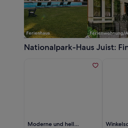
Ferienhaus
Ferienwohnung/
Nationalpark-Haus Juist: F
Weitere Informationen zu Moderne und helle Fer
Weitere Info
Foto von Moderne und helle Ferienwohnung mit 
Foto von Win
Moderne und helle
Winkelsc