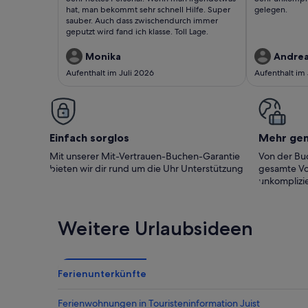
man bekommt sehr
bewertungen)
bewert
hat, man bekommt sehr schnell Hilfe. Super
gelegen.
schnell Hilfe. Super
sauber. Auch dass zwischendurch immer
geputzt wird fand ich klasse. Toll Lage.
sauber. Auc..
Monika
Andre
Aufenthalt im Juli 2026
Aufenthalt im 
Einfach sorglos
Mehr ge
Mit unserer Mit-Vertrauen-Buchen-Garantie
Von der Buc
bieten wir dir rund um die Uhr Unterstützung
gesamte Vo
unkomplizie
Weitere Urlaubsideen
Ferienunterkünfte
Ferienwohnungen in Touristeninformation Juist