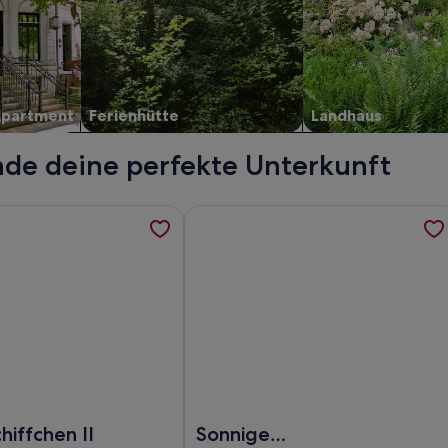
Apartment
Ferienhütte
Landhaus
inde deine perfekte Unterkunft
ienwohnung mit Blick zum Wattenmeer!, werden in einem neu
rmationen zu Winkelschiffchen II, werden in einem neuen Tab
Weitere Informationen zu Sonnige 
Blick zum Wattenmeer!
kelschiffchen II
Foto von Sonnige Dachgeschosswoh
hiffchen II
Sonnige