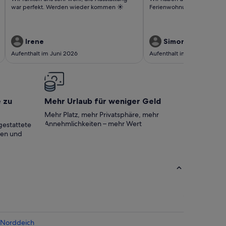
perfekt. Werden
Ferienwohnung
bewertungen)
bewertungen)
war perfekt. Werden wieder kommen ☀️
Ferienwohnung gefühlt. D
wieder kommen ☀️
gefühlt.
Dankeschön
Irene
Simone
Aufenthalt im Juni 2026
Aufenthalt im Juni 2026
e zu
Mehr Urlaub für weniger Geld
Mehr Platz, mehr Privatsphäre, mehr
Annehmlichkeiten – mehr Wert
gestattete
ten und
 Norddeich