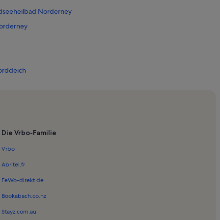
dseeheilbad Norderney
orderney
orddeich
m Juist
 Mole Station
l Memmert
Die Vrbo-Familie
Vrbo
Abritel.fr
orderney
FeWo-direkt.de
Bookabach.co.nz
Stayz.com.au