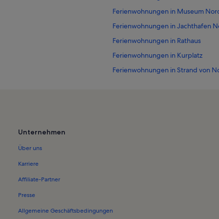
Ferienwohnungen in Museum Nor
Ferienwohnungen in Jachthafen N
Ferienwohnungen in Rathaus
Ferienwohnungen in Kurplatz
Ferienwohnungen in Strand von N
Ferienwohnungen in Küstenmuseu
Ferienwohnungen in Loog
Ferienunterkünfte nahe Norddeich
Ferienwohnungen in Nordseeinse
Unternehmen
Ferienwohnungen in Norddeich
Über uns
Ferienwohnungen in Fischerkate
Karriere
Ferienwohnungen in Kurtheater N
Affiliate-Partner
Häuser in Hagermarsch
Presse
Bauernhöfe in Norden
Allgemeine Geschäftsbedingungen
Häuser in Norden