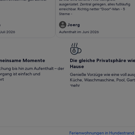
Zentral gelegen,
ungen)
bewertungen)
ausgerüstet. Zentral gelegen, alles fußläufig
alles fußläufig
erreichbar. Richtig netter "Door"-Man - 5
Sterne -
erreichbar. Richtig..
a
Joerg
Juli 2026
Aufenthalt im Juni 2026
meinsame Momente
Die gleiche Privatsphäre wi
Hause
hung bis hin zum Aufenthalt – der
rgang ist einfach und
Genieße Vorzüge wie eine voll aus
rt
Küche, Waschmaschine, Pool, Gar
mehr
Ferienwohnungen in Hundestrand