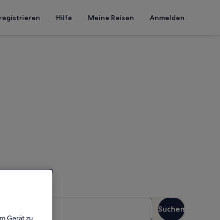
registrieren
Hilfe
Meine Reisen
Anmelden
Haus Juist
n Reisezeitraum an, um die
äste
Suchen
Gäste
em Gerät zu,