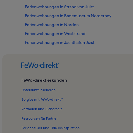
Ferienwohnungen in Strand von Juist
Ferienwohnungen in Bademuseum Norderney
Ferienwohnungen in Norden
Ferienwohnungen in Weststrand
Ferienwohnungen in Jachthafen Juist
Ferienwohnungen in Kalfamer
Ferienwohnungen in Napoleonschanze
Ferienwohnungen in Museum Nordseeheilbad Norderney
Ferienwohnungen in Norderney
FeWo-direkt erkunden
Ferienwohnungen in Borkum
Unterkunft inserieren
Ferienwohnungen in Juist
Sorglos mit FeWo-direkt™
Ferienwohnungen in Inselmühle Norderney
Vertrauen und Sicherheit
Ferienwohnungen in Greetsiel
Ressourcen für Partner
Ferienwohnungen und Apartments in Hagermarsch
Ferienhäuser und Urlaubsinspiration
Ferienunterkünfte für Familien in Norden