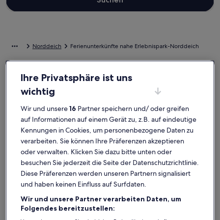
Norddeich
Ferienunterkünfte nahe Erlebnispark-Norddeich
Stöbere in unserer Auswahl an Ferienunterkünften nahe
Ihre Privatsphäre ist uns
Erlebnispark-Norddeich, die einfach zum Wohlfühlen einladen.
wichtig
Egal, ob du mit Kindern und Haustieren, Freunden oder nur deiner
besseren Hälfte verreist, in Ferienunterkünften findest du die
Wir und unsere
16
Partner speichern und/ oder greifen
Ausstattung, die du für einen gelungenen Urlaub mit deinen Lieben
brauchst. Darunter zum Beispiel Parken und ein Fernseher. Was
auf Informationen auf einem Gerät zu, z.B. auf eindeutige
genau du dir auch vorstellst, du findest bestimmt genau die Art von
Kennungen in Cookies, um personenbezogene Daten zu
Unterkunft, die all deine Bedürfnisse erfüllt – dir steht ein
verarbeiten. Sie können Ihre Präferenzen akzeptieren
vielfältiges Angebot mit allerlei Optionen zur Verfügung,
oder verwalten. Klicken Sie dazu bitte unten oder
einschließlich Häusern, die über barrierarme Optionen verfügen
oder geeignet für Nichtraucher sind.
besuchen Sie jederzeit die Seite der Datenschutzrichtlinie.
Diese Präferenzen werden unseren Partnern signalisiert
und haben keinen Einfluss auf Surfdaten.
Ferienunterkünfte mit Wochenrabatten –
Wir und unsere Partner verarbeiten Daten, um
Erlebnispark-Norddeich
Folgendes bereitzustellen:
Angebote für den Zeitraum:
6. Nov.–13. Nov.