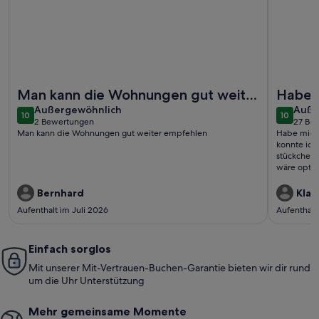
Weitere Infos zu Riedgrashaus Norddeich
Weitere I
Man kann die Wohnungen gut weiter
Habe 
außergewöhnlich
auße
empfehlen
Außergewöhnlich
sehr w
Auße
10
10
10 von 10
10 von 1
2 Bewertungen
27 Be
meinen
(2
(27
Man kann die Wohnungen gut weiter empfehlen
Habe mich 
bewertungen)
bewe
konnte ich
stückchen
Bernhard
Klau
Aufenthalt im Juli 2026
Aufenthalt
Einfach sorglos
Mit unserer Mit-Vertrauen-Buchen-Garantie bieten wir dir rund
um die Uhr Unterstützung
Mehr gemeinsame Momente