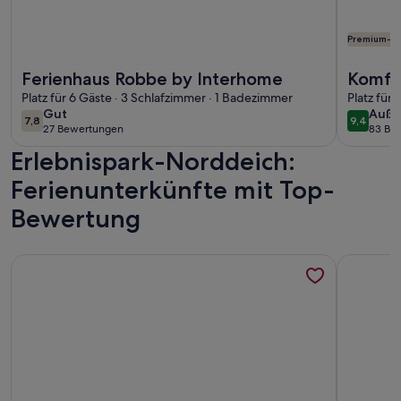
Premium-G
Weitere Infos zu Ferienhaus Robbe by Interhome
Weitere I
Ferienhaus Robbe by Interhome
Komfo
Platz für 6 Gäste · 3 Schlafzimmer · 1 Badezimmer
Balkon
Platz für
gut
auße
Gut
Auße
allerg
7,8
9,4
7,8 von 10
9,4 von 
27 Bewertungen
83 Be
(27
(83
Erlebnispark-Norddeich:
bewertungen)
bewe
Ferienunterkünfte mit Top-
Bewertung
Weitere Infos zu Riedgrashaus Norddeich
Weitere I