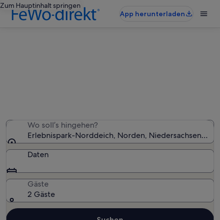
Zum Hauptinhalt springen
App herunterladen
Ferienunterkünfte nahe
Erlebnispark-Norddeich
Wir haben 8.781 Ferienunterkünfte gefunden. Bitte gib
deinen Reisezeitraum an, um die Verfügbarkeit zu
prüfen.
Wo soll’s hingehen?
Erlebnispark-Norddeich, Norden, Niedersachsen, Deu
Daten
Gäste
2 Gäste
Suchen