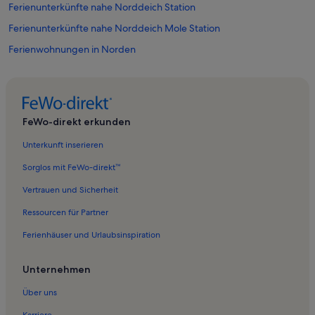
Ferienunterkünfte nahe Norddeich Station
Ferienunterkünfte nahe Norddeich Mole Station
Ferienwohnungen in Norden
Ferienwohnungen in Ocean Wave
Ferienwohnungen in Süderneuland II
Ferienwohnungen in Utlandshörn
FeWo-direkt erkunden
Ferienwohnungen in Itzendorf
Unterkunft inserieren
Ferienwohnungen in Seehundstation Nationalpark-Haus
Sorglos mit FeWo-direkt™
Ferienwohnungen in Bargebur
Vertrauen und Sicherheit
Ferienwohnungen in Juist
Ressourcen für Partner
Ferienwohnungen in Norddeich
Ferienhäuser und Urlaubsinspiration
Ferienwohnungen in Mittelmarsch
Ferienwohnungen in Süderneuland I
Unternehmen
Ferienwohnungen in Mühlmuseum Dike
Über uns
Ferienwohnungen in Ubbo-Emmius-Klinik – Klinik Norden