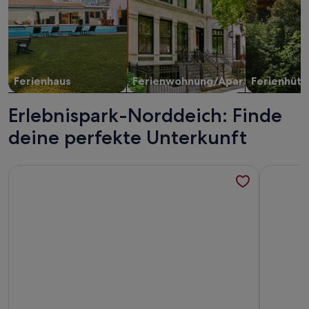
Ferienhaus
Ferienwohnung/Apartment
Ferienhütt
Erlebnispark-Norddeich: Finde
deine perfekte Unterkunft
Weitere Infos zu Ferienhaus Robbe by Interhome
Weitere I