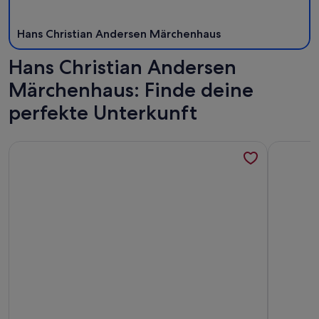
Hans Christian Andersen Märchenhaus
Hans Christian Andersen
Märchenhaus: Finde deine
perfekte Unterkunft
Weitere Infos zu Bob W Copenhagen Østerbro
Weitere I