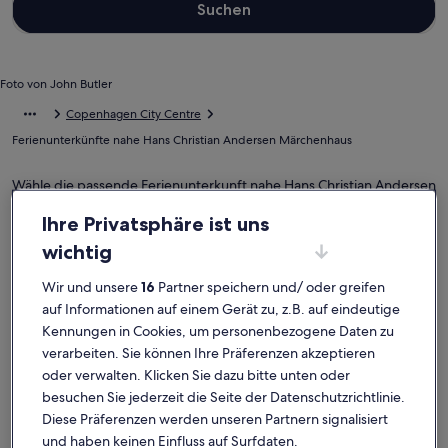
Suchen
Foto von John Butler
Copenhagen City Centre
Ferienunterkünfte nahe Hans Christian Andersen Märchenhaus
Wähle die passende Ferienunterkunft nahe Hans Christian Andersen
Märchenhaus. Ferienhäuser und -wohnungen bieten dir für deinen
Ihre Privatsphäre ist uns
Aufenthalt mit Freunden, Familie oder Haustieren eine Reihe toller
Annehmlichkeiten, wie Kabelfernsehen sowie eine Waschmaschine
wichtig
und einen Trockner. Und auch wenn du nach Raucheroptionen oder
barrierearmen Optionen suchst, wirst du bei uns bestimmt fündig.
Wir und unsere
16
Partner speichern und/ oder greifen
auf Informationen auf einem Gerät zu, z.B. auf eindeutige
Kennungen in Cookies, um personenbezogene Daten zu
verarbeiten. Sie können Ihre Präferenzen akzeptieren
Finde Unterkünfte ganz nach deinem
oder verwalten. Klicken Sie dazu bitte unten oder
Geschmack
besuchen Sie jederzeit die Seite der Datenschutzrichtlinie.
Diese Präferenzen werden unseren Partnern signalisiert
Suche nach Ferienhäusern
Suche nach Ferienwohnungen oder 
Suche nach 
und haben keinen Einfluss auf Surfdaten.