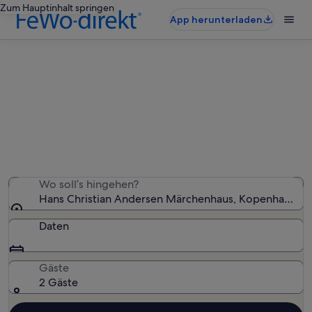
Zum Hauptinhalt springen
App herunterladen
Ferienunterkünfte nahe Hans
Christian Andersen Märchenhaus
Wir haben 916 Ferienunterkünfte gefunden. Bitte gib
deinen Reisezeitraum an, um die Verfügbarkeit zu
prüfen.
Wo soll’s hingehen?
Hans Christian Andersen Märchenhaus, Kopenhagen,
Daten
Gäste
2 Gäste