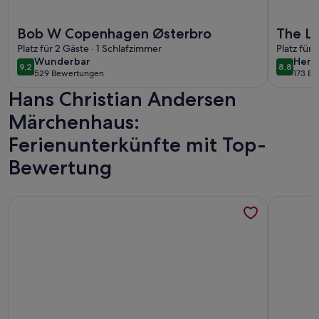
Weitere Infos zu Bob W Copenhagen Østerbro
Weitere I
Bob W Copenhagen Østerbro
The La
Platz für 2 Gäste · 1 Schlafzimmer
Daniel
Platz für 
wunderbar
herv
Wunderbar
Herv
9,2
8,8
9,2 von 10
8,8 von 
529 Bewertungen
173 B
(529
(173
Hans Christian Andersen
bewertungen)
bewe
Märchenhaus:
Ferienunterkünfte mit Top-
Bewertung
Weitere Infos zu Perfect location, cosy and stylish and with
Weitere I