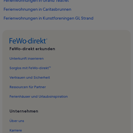
Ferienwohnungen in Grand Teatret
Ferienwohnungen in Caritasbrunnen
Ferienwohnungen in Kunstforeningen GL Strand
Ferienwohnungen in Norman Fosters Elefanthus
Ferienwohnungen in Dänisches Nationalmuseum
Ferienwohnungen in H.C. Andersen Eventyrhuset
FeWo-direkt erkunden
Ferienwohnungen in Konzertsaal im Tivoli
Unterkunft inserieren
Ferienwohnungen in Universität Kopenhagen
Sorglos mit FeWo-direkt™
Ferienwohnungen in Pumpehuset
Vertrauen und Sicherheit
Ferienwohnungen in Synagoge Kopenhagen
Ressourcen für Partner
Ferienwohnungen in København V
Ferienhäuser und Urlaubsinspiration
Ferienwohnungen in Kopenhagen
Ferienwohnungen in Gerichtsgebäude
Unternehmen
Ferienunterkünfte nahe Kopenhagen Hauptbahnhof
Über uns
Ferienwohnungen in Gammel Torv
Karriere