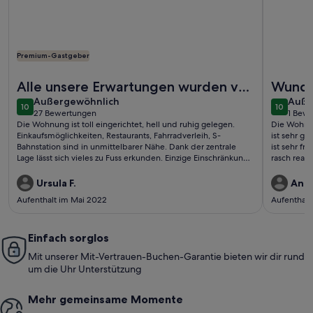
Premium-Gastgeber
Weitere Infos zu Perfect location, cosy and stylish and with
Weitere I
Alle unsere Erwartungen wurden voll
Wunde
außergewöhnlich
auße
erfüllt
Außergewöhnlich
Wohnu
Auße
10
10
10 von 10
10 von 1
27 Bewertungen
1 Bew
(27
(1
Die Wohnung ist toll eingerichtet, hell und ruhig gelegen.
Die Wohnun
bewertungen)
bewe
Einkaufsmöglichkeiten, Restaurants, Fahrradverleih, S-
ist sehr gr
Bahnstation sind in unmittelbarer Nähe. Dank der zentrale
ist sehr f
Lage lässt sich vieles zu Fuss erkunden. Einzige Einschränkung:
rasch reag
lange steile Treppe bis in den 4. Stock. Wir waren rund um
zufrieden.
Ursula F.
Andr
Aufenthalt im Mai 2022
Aufenthalt
Einfach sorglos
Mit unserer Mit-Vertrauen-Buchen-Garantie bieten wir dir rund
um die Uhr Unterstützung
Mehr gemeinsame Momente