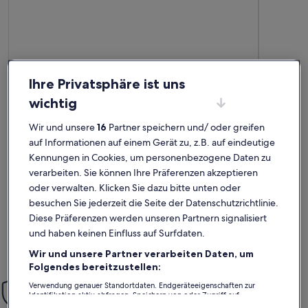
Ihre Privatsphäre ist uns
wichtig
Premium-Gastgeber
Weitere Infos zu Charming Apartment Near City Center Of
Weitere I
Wir und unsere
16
Partner speichern und/ oder greifen
Stilvoll wohnen in Kopenhagen
Wunde
auf Informationen auf einem Gerät zu, z.B. auf eindeutige
außergewöhnlich
auße
Außergewöhnlich
Wohnu
Auße
10
10
Kennungen in Cookies, um personenbezogene Daten zu
10 von 10
10 von 1
30 Bewertungen
1 Bew
(30
(1
Vielen Dank an Kirsten und Sören,wir hatten ein paar
Die Wohnun
verarbeiten. Sie können Ihre Präferenzen akzeptieren
bewertungen)
bewe
wunderschöne Tage in Kopenhagen. Nach einer sehr netten
ist sehr gr
oder verwalten. Klicken Sie dazu bitte unten oder
Einweisung durch die Gastgeber haben wir uns in der
ist sehr f
besuchen Sie jederzeit die Seite der Datenschutzrichtlinie.
liebevoll und inspirierend eingerichteten, sehr ruhig
rasch reag
gelegenen Wohnung rundum wohlgefühlt.Gerne
Diese Präferenzen werden unseren Partnern signalisiert
wieder!Detlev und Eike
Detlev B.
Andr
und haben keinen Einfluss auf Surfdaten.
Aufenthalt im Juli 2025
Aufenthalt
Wir und unsere Partner verarbeiten Daten, um
Folgendes bereitzustellen:
Einfach sorglos
Verwendung genauer Standortdaten. Endgeräteeigenschaften zur
Identifikation aktiv abfragen. Speichern von oder Zugriff auf
Mit unserer Mit-Vertrauen-Buchen-Garantie bieten wir dir rund
Informationen auf einem Endgerät. Personalisierte Werbung und