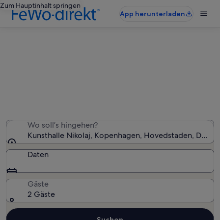
Zum Hauptinhalt springen
App herunterladen
Ferienunterkünfte nahe Kunsthalle
Nikolaj
Wir haben 919 Ferienunterkünfte gefunden. Bitte gib
deinen Reisezeitraum an, um die Verfügbarkeit zu
prüfen.
Wo soll’s hingehen?
Kunsthalle Nikolaj, Kopenhagen, Hovedstaden, Däne
Daten
Gäste
2 Gäste
Suchen