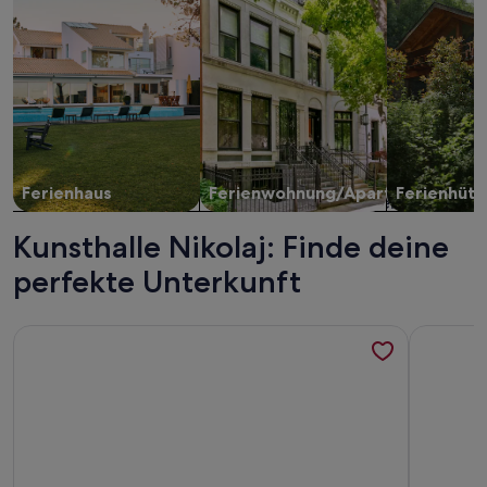
Ferienhaus
Ferienwohnung/Apartment
Ferienhütt
Kunsthalle Nikolaj: Finde deine
perfekte Unterkunft
Weitere Infos zu Bob W Copenhagen Østerbro
Weitere I