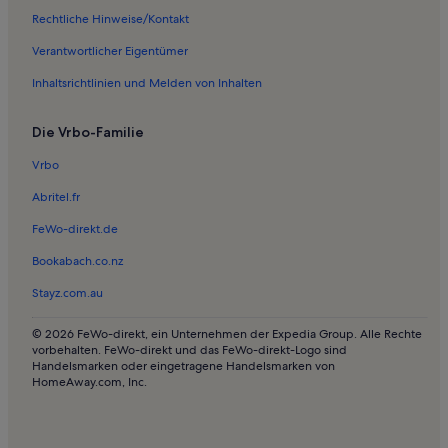
Ferienwohnungen in Folketinget
Rechtliche Hinweise/Kontakt
Ferienwohnungen in Nyhavn
Verantwortlicher Eigentümer
Ferienwohnungen in Funebariet
Inhaltsrichtlinien und Melden von Inhalten
Ferienunterkünfte am See nahe Bahnhof Kopenhagen Dybbølsbro
Die Vrbo-Familie
Ferienunterkünfte am Meer in Kopenhagen
Bed and Breakfasts in Kopenhagen
Vrbo
Häuser in Kopenhagen
Abritel.fr
Villen in Kopenhagen
FeWo-direkt.de
Haustierfreundliche Ferienunterkünfte in Kopenhagen
Bookabach.co.nz
Ferienwohnungen und Apartments in Kopenhagen
Stayz.com.au
Ferienwohnungen und Apartments in Copenhagen City Centre
© 2026 FeWo-direkt, ein Unternehmen der Expedia Group. Alle Rechte
Ferienunterkünfte mit Pool nahe Hvidovre Strand
vorbehalten. FeWo-direkt und das FeWo-direkt-Logo sind
Handelsmarken oder eingetragene Handelsmarken von
Häuser in Bellevue Strand
HomeAway.com, Inc.
Pensionen in Royal Arena
Ferienwohnungen und Apartments in Amager Strandpark