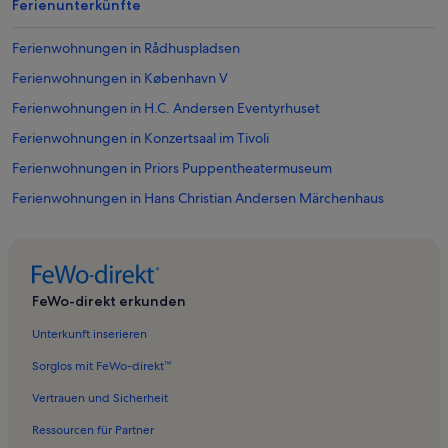
Ferienunterkünfte
Ferienwohnungen in Rådhuspladsen
Ferienwohnungen in København V
Ferienwohnungen in H.C. Andersen Eventyrhuset
Ferienwohnungen in Konzertsaal im Tivoli
Ferienwohnungen in Priors Puppentheatermuseum
Ferienwohnungen in Hans Christian Andersen Märchenhaus
Ferienwohnungen in Caritasbrunnen
Ferienwohnungen in Hovedbiblioteket
Ferienwohnungen in Universität Kopenhagen
FeWo-direkt erkunden
Ferienwohnungen in Kopenhagen
Unterkunft inserieren
Ferienwohnungen in Synagoge Kopenhagen
Sorglos mit FeWo-direkt™
Ferienwohnungen in Ny Carlsberg Glyptotek
Vertrauen und Sicherheit
Ferienwohnungen in Dagmar Teatret
Ressourcen für Partner
Ferienwohnungen in Kunstforeningen GL Strand