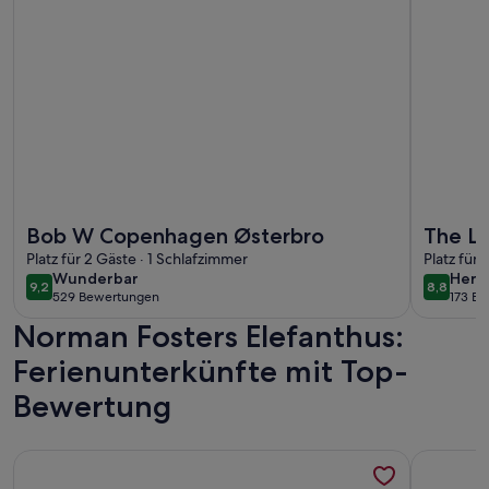
Weitere Infos zu Bob W Copenhagen Østerbro
Weitere I
Bob W Copenhagen Østerbro
The La
Platz für 2 Gäste · 1 Schlafzimmer
Daniel
Platz für 
wunderbar
herv
Wunderbar
Herv
9,2
8,8
9,2 von 10
8,8 von 
529 Bewertungen
173 B
(529
(173
Norman Fosters Elefanthus:
bewertungen)
bewe
Ferienunterkünfte mit Top-
Bewertung
Weitere Infos zu Charming Apartment Near City Center Of
Weitere In