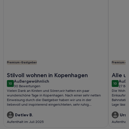
Premium-Gastgeber
Premium-G
Weitere Infos zu Charming Apartment Near City Center Of
Weitere In
Stilvoll wohnen in Kopenhagen
Alle u
außergewöhnlich
auße
Außergewöhnlich
erfüllt
Auße
10
10
10 von 10
10 von 1
30 Bewertungen
27 Be
(30
(27
Vielen Dank an Kirsten und Sören,wir hatten ein paar
Die Wohnung
bewertungen)
bewe
wunderschöne Tage in Kopenhagen. Nach einer sehr netten
Einkaufsmög
Einweisung durch die Gastgeber haben wir uns in der
Bahnstatio
liebevoll und inspirierend eingerichteten, sehr ruhig
Lage lässt 
gelegenen Wohnung rundum wohlgefühlt.Gerne
lange stei
wieder!Detlev und Eike
zufrieden.
Detlev B.
Ursul
Aufenthalt im Juli 2025
Aufenthalt