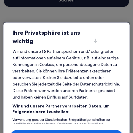
Copenhagen City Centre
Ihre Privatsphäre ist uns
Ferienunterkünfte nahe Norman Fosters Elefanthus
wichtig
Stöbere in unserer Auswahl an Ferienunterkünften nahe Norman
Wir und unsere
16
Partner speichern und/ oder greifen
Fosters Elefanthus, in denen du dich ganz wie zu Hause fühlen
auf Informationen auf einem Gerät zu, z.B. auf eindeutige
kannst. Ganz gleich, ob du mit der ganzen Bande oder nur deinem
Kennungen in Cookies, um personenbezogene Daten zu
Vierbeiner in den Urlaub startest, in Ferienunterkünften findest du
die Ausstattung, die du für einen gelungenen Urlaub mit deinen
verarbeiten. Sie können Ihre Präferenzen akzeptieren
Lieben brauchst. Darunter zum Beispiel WLAN und
oder verwalten. Klicken Sie dazu bitte unten oder
Parkmöglichkeiten. Und auch wenn du Optionen zur
besuchen Sie jederzeit die Seite der Datenschutzrichtlinie.
Barrierefreiheit oder bezüglich der Rauchpräferenzen suchst, steht
Diese Präferenzen werden unseren Partnern signalisiert
dir ein vielfältiges Angebot zur Verfügung.
und haben keinen Einfluss auf Surfdaten.
Wir und unsere Partner verarbeiten Daten, um
Folgendes bereitzustellen:
Finde Unterkünfte ganz nach deinem
Verwendung genauer Standortdaten. Endgeräteeigenschaften zur
Geschmack
Identifikation aktiv abfragen. Speichern von oder Zugriff auf
Informationen auf einem Endgerät. Personalisierte Werbung und
Inhalte, Messung von Werbeleistung und der Performance von Inhalten,