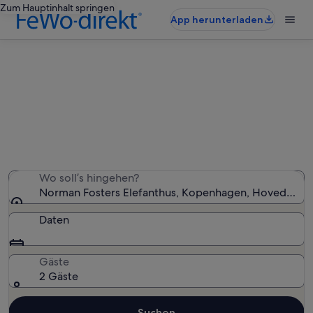
Zum Hauptinhalt springen
App herunterladen
Ferienunterkünfte nahe Norman
Fosters Elefanthus
Wir haben 910 Ferienunterkünfte gefunden. Bitte gib
deinen Reisezeitraum an, um die Verfügbarkeit zu
prüfen.
Wo soll’s hingehen?
Norman Fosters Elefanthus, Kopenhagen, Hovedstad
Daten
Gäste
2 Gäste
Suchen