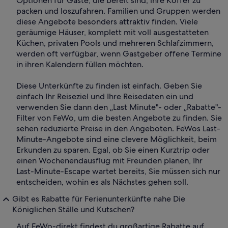
Optionen für Gäste, die bereit sind, ihre Koffer zu
packen und loszufahren. Familien und Gruppen werden
diese Angebote besonders attraktiv finden. Viele
geräumige Häuser, komplett mit voll ausgestatteten
Küchen, privaten Pools und mehreren Schlafzimmern,
werden oft verfügbar, wenn Gastgeber offene Termine
in ihren Kalendern füllen möchten.
Diese Unterkünfte zu finden ist einfach. Geben Sie
einfach Ihr Reiseziel und Ihre Reisedaten ein und
verwenden Sie dann den „Last Minute"- oder „Rabatte"-
Filter von FeWo, um die besten Angebote zu finden. Sie
sehen reduzierte Preise in den Angeboten. FeWos Last-
Minute-Angebote sind eine clevere Möglichkeit, beim
Erkunden zu sparen. Egal, ob Sie einen Kurztrip oder
einen Wochenendausflug mit Freunden planen, Ihr
Last-Minute-Escape wartet bereits, Sie müssen sich nur
entscheiden, wohin es als Nächstes gehen soll.
Gibt es Rabatte für Ferienunterkünfte nahe Die
Königlichen Ställe und Kutschen?
Auf FeWo-direkt findest du großartige Rabatte auf