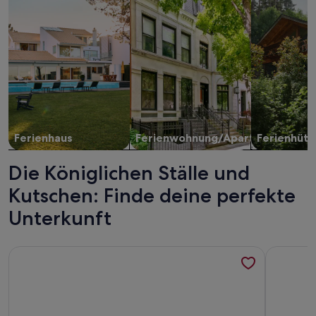
Ferienhaus
Ferienwohnung/Apartment
Ferienhütt
Die Königlichen Ställe und
Kutschen: Finde deine perfekte
Unterkunft
Weitere Infos zu Bob W Copenhagen Østerbro
Weitere I