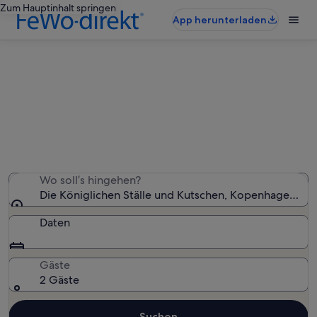
Zum Hauptinhalt springen
App herunterladen
Ferienunterkünfte nahe Die
Königlichen Ställe und Kutschen
Wir haben 914 Ferienunterkünfte gefunden. Bitte gib
deinen Reisezeitraum an, um die Verfügbarkeit zu
prüfen.
Wo soll’s hingehen?
Die Königlichen Ställe und Kutschen, Kopenhagen, 
Daten
Gäste
2 Gäste
Suchen