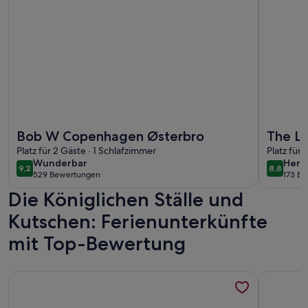
Weitere Infos zu Bob W Copenhagen Østerbro
Weitere I
Bob W Copenhagen Østerbro
The La
Platz für 2 Gäste · 1 Schlafzimmer
Daniel
Platz für 
wunderbar
herv
Wunderbar
Herv
9,2
8,8
9,2 von 10
8,8 von 
529 Bewertungen
173 B
(529
(173
Die Königlichen Ställe und
bewertungen)
bewe
Kutschen: Ferienunterkünfte
mit Top-Bewertung
Weitere Infos zu Charming Apartment Near City Center Of
Weitere I