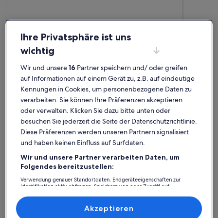
Ihre Privatsphäre ist uns
wichtig
Wir und unsere
16
Partner speichern und/ oder greifen
auf Informationen auf einem Gerät zu, z.B. auf eindeutige
Kennungen in Cookies, um personenbezogene Daten zu
Premium-Gastgeber
Premium-G
verarbeiten. Sie können Ihre Präferenzen akzeptieren
oder verwalten. Klicken Sie dazu bitte unten oder
Weitere Infos zu Charming Apartment Near City Center Of
Weitere I
Stilvoll wohnen in Kopenhagen
Tolle 
besuchen Sie jederzeit die Seite der Datenschutzrichtlinie.
außergewöhnlich
auße
Außergewöhnlich
Auße
Diese Präferenzen werden unseren Partnern signalisiert
10
10
10 von 10
10 von 1
30 Bewertungen
33 Be
(30
(33
und haben keinen Einfluss auf Surfdaten.
Vielen Dank an Kirsten und Sören,wir hatten ein paar
Eine sehr 
bewertungen)
bewe
wunderschöne Tage in Kopenhagen. Nach einer sehr netten
zentral ge
Wir und unsere Partner verarbeiten Daten, um
Einweisung durch die Gastgeber haben wir uns in der
der Haustü
Folgendes bereitzustellen:
liebevoll und inspirierend eingerichteten, sehr ruhig
sogar diese
gelegenen Wohnung rundum wohlgefühlt.Gerne
jederzeit w
Verwendung genauer Standortdaten. Endgeräteeigenschaften zur
wieder!Detlev und Eike
Detlev B.
Thom
Identifikation aktiv abfragen. Speichern von oder Zugriff auf
Informationen auf einem Endgerät. Personalisierte Werbung und
Aufenthalt im Juli 2025
Aufenthalt
Inhalte, Messung von Werbeleistung und der Performance von Inhalten,
Zielgruppenforschung sowie Entwicklung und Verbesserung von
Akzeptieren
Angeboten.