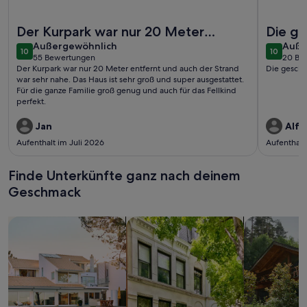
Weitere Infos zu Ferienhaus Luna Doppelhaushälfte
Weitere I
Der Kurpark war nur 20 Meter
Die ge
außergewöhnlich
auße
entfernt und auch der Strand war
Außergewöhnlich
Lage 
Auße
10
10
10 von 10
10 von 1
55 Bewertungen
20 Be
sehr nahe. Das Haus ist sehr groß un..
(55
(20
Der Kurpark war nur 20 Meter entfernt und auch der Strand
Die geschm
bewertungen)
bewe
war sehr nahe. Das Haus ist sehr groß und super ausgestattet.
Für die ganze Familie groß genug und auch für das Fellkind
perfekt.
Jan
Alfr
Aufenthalt im Juli 2026
Aufenthalt
Finde Unterkünfte ganz nach deinem
Geschmack
Suche nach Ferienhäusern
Suche nach Ferienwohnungen oder 
Suche nach 