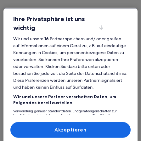
Ihre Privatsphäre ist uns
wichtig
Landkreis Nordvorpommern
Häuser in Breege
Breege: Entdecke Häuser
Wir und unsere
16
Partner speichern und/ oder greifen
auf Informationen auf einem Gerät zu, z.B. auf eindeutige
Kennungen in Cookies, um personenbezogene Daten zu
Weitere Infos zu Ferienhaus Seeräuber auf Rügen, Neubau
Weitere I
verarbeiten. Sie können Ihre Präferenzen akzeptieren
oder verwalten. Klicken Sie dazu bitte unten oder
besuchen Sie jederzeit die Seite der Datenschutzrichtlinie.
Diese Präferenzen werden unseren Partnern signalisiert
und haben keinen Einfluss auf Surfdaten.
Wir und unsere Partner verarbeiten Daten, um
Folgendes bereitzustellen:
Verwendung genauer Standortdaten. Endgeräteeigenschaften zur
Identifikation aktiv abfragen. Speichern von oder Zugriff auf
Informationen auf einem Endgerät. Personalisierte Werbung und
Inhalte, Messung von Werbeleistung und der Performance von Inhalten,
Zielgruppenforschung sowie Entwicklung und Verbesserung von
Akzeptieren
Angeboten.
Liste der Partner (Lieferanten)