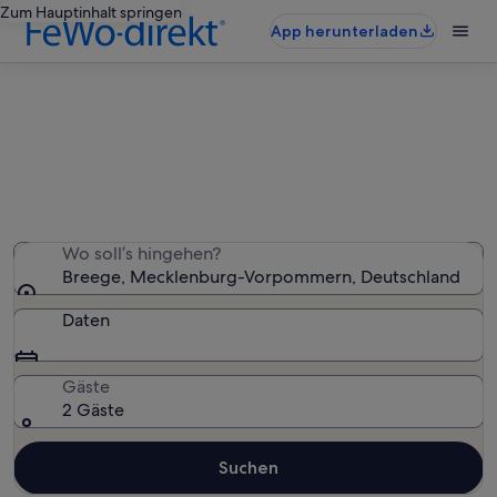
Zum Hauptinhalt springen
App herunterladen
Breege: Häuser
Wir haben 1.058 Häuser gefunden – gib deinen
Reisezeitraum ein, um die Verfügbarkeit zu prüfen
Wo soll’s hingehen?
Breege, Mecklenburg-Vorpommern, Deutschland
Daten
Gäste
2 Gäste
Suchen