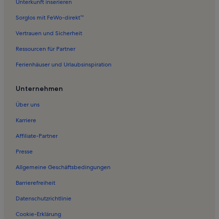
Unterkunft inserieren
Ferienwohnungen in Wiek
Sorglos mit FeWo-direkt™
Ferienwohnungen in Vaschvitz
Vertrauen und Sicherheit
Ferienwohnungen in Rügen
Ressourcen für Partner
Ferienwohnungen in Kammin
Ferienhäuser und Urlaubsinspiration
Ferienwohnungen in Schwarbe
Ferienwohnungen in Groß Banzelvitz
Unternehmen
Ferienwohnungen in Schloss Spycker
Über uns
Ferienwohnungen in Gudderitz
Karriere
Ferienwohnungen in Bohlendorf
Affiliate-Partner
Ferienwohnungen in Strand von Nonnewitz
Presse
Ferienwohnungen in Bakenberg
Allgemeine Geschäftsbedingungen
Ferienwohnungen in Tribbevitz
Barrierefreiheit
Ferienwohnungen in Neddesitz
Datenschutzrichtlinie
Ferienwohnungen in Gnies
Ferienwohnungen in Neuhof
Cookie-Erklärung