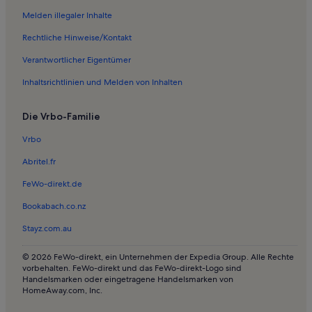
Ferienwohnungen in Vitte
Melden illegaler Inhalte
Ferienwohnungen in Juliusruh
Rechtliche Hinweise/Kontakt
Ferienwohnungen in Goor
Verantwortlicher Eigentümer
Ferienwohnungen in Kloster
Inhaltsrichtlinien und Melden von Inhalten
Ferienwohnungen in Nardevitz
Die Vrbo-Familie
Ferienwohnungen in Erlebniswelt SPLASH
Ferienwohnungen in Kap Arkona
Vrbo
Ferienwohnungen in Lohme
Abritel.fr
Ferienwohnungen in Buhrkow
FeWo-direkt.de
Ferienwohnungen in Goos
Bookabach.co.nz
Ferienwohnungen in Halbinsel Wittow
Stayz.com.au
Ferienwohnungen in Hiddensee
© 2026 FeWo-direkt, ein Unternehmen der Expedia Group. Alle Rechte
Ferienwohnungen in Nobbin
vorbehalten. FeWo-direkt und das FeWo-direkt-Logo sind
Handelsmarken oder eingetragene Handelsmarken von
Ferienwohnungen in Sassnitz
HomeAway.com, Inc.
Ferienwohnungen in Rügenhof