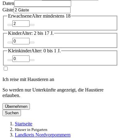
Daten
Gäste
Erwachsene
Alter mindestens 18
Kinder
Alter: 2 bis 17 J.
Kleinkinder
Alter: 0 bis 1 J.
Ich reise mit Haustieren an
So werden nur Unterkünfte angezeigt, die Haustiere
erlauben.
Übernehmen
Suchen
Startseite
Häuser in Putgarten
Landkreis Nordvorpommern