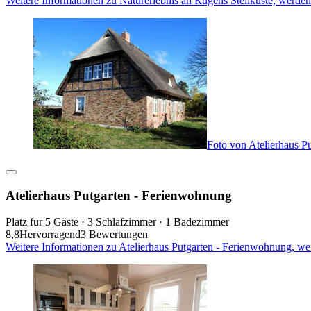
Weitere Informationen zu Naturerlebnis an Rügens Steilküste, werde
Foto von Atelierhaus P
Atelierhaus Putgarten - Ferienwohnung
Platz für 5 Gäste · 3 Schlafzimmer · 1 Badezimmer
8,8
Hervorragend
3 Bewertungen
Weitere Informationen zu Atelierhaus Putgarten - Ferienwohnung, we