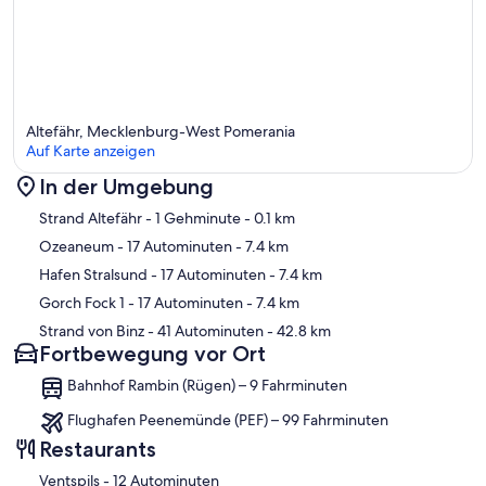
Altefähr, Mecklenburg-West Pomerania
Auf Karte anzeigen
In der Umgebung
Karte
Strand Altefähr
- 1 Gehminute
- 0.1 km
Ozeaneum
- 17 Autominuten
- 7.4 km
Hafen Stralsund
- 17 Autominuten
- 7.4 km
Gorch Fock 1
- 17 Autominuten
- 7.4 km
Strand von Binz
- 41 Autominuten
- 42.8 km
Fortbewegung vor Ort
Bahnhof Rambin (Rügen) – 9 Fahrminuten
Flughafen Peenemünde (PEF) – 99 Fahrminuten
Restaurants
‪Ventspils - ‬12 Autominuten