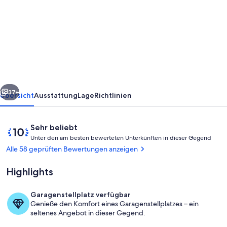
Moderne
Ferienwohnung
mit
herrlichem
Blick
auf
rück
Weiter
das
37+
Übersicht
Ausstattung
Lage
Richtlinien
Wasser
und
Bewertungen
10
Sehr beliebt
die
U
von
Unter den am besten bewerteten Unterkünften in dieser Gegend
n
10,
Alle 58 geprüften Bewertungen anzeigen
Rügen-
t
Sehr
e
Brücke
beliebt
Highlights
r
d
Garagenstellplatz verfügbar
e
Speisen im Freien
Genieße den Komfort eines Garagenstellplatzes – ein
n
seltenes Angebot in dieser Gegend.