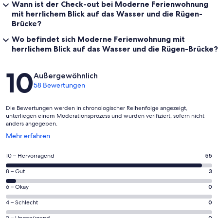
Wann ist der Check-out bei Moderne Ferienwohnung
mit herrlichem Blick auf das Wasser und die Rügen-
Brücke?
Wo befindet sich Moderne Ferienwohnung mit
herrlichem Blick auf das Wasser und die Rügen-Brücke?
Bewertungen
10
Außergewöhnlich
58 Bewertungen
Die Bewertungen werden in chronologischer Reihenfolge angezeigt,
unterliegen einem Moderationsprozess und wurden verifiziert, sofern nicht
anders angegeben.
Wird
Mehr erfahren
in
einem
55
10 – Hervorragend
55
neuen
von
Fenster
3
8 – Gut
3
insgesamt
geöffnet
von
58
0
6 – Okay
0
insgesamt
Gästebewertungen
von
58
0
4 – Schlecht
0
haben
insgesamt
Gästebewertungen
von
eine
0