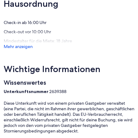
Außergewöhnlich,
Außerge
Hausordnung
und
Blick
(89
(4
Stralsund
auf
Bewertungen)
Bewert
Altefähr
Stralsun
Altefähr
Check-in ab 16:00 Uhr
Check-out vor 10:00 Uhr
Mindestalter für die Miete: 18 Jahre
Mehr anzeigen
Wichtige Informationen
Wissenswertes
Unterkunftsnummer
2639388
Diese Unterkunft wird von einem privaten Gastgeber verwaltet
(eine Partei, die nicht im Rahmen ihrer gewerblichen, geschäftlichen
oder beruflichen Tätigkeit handelt). Das EU-Verbraucherrecht,
einschließlich Widerrufsrecht, gilt nicht für deine Buchung, sie wird
jedoch von den vom privaten Gastgeber festgelegten
Stornierungsbedingungen abgedeckt.