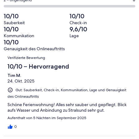
58
0
2 – Ungenügend
haben
insgesamt
Bewertung
Gästebewertungen
von
eine
58
von
haben
insgesamt
10/10
10/10
Bewertung
Gästebewertungen
10
eine
58
von
haben
Sauberkeit
Check-in
-
Bewertung
Gästebewertungen
10/10
9,6/10
8
eine
Hervorragend
von
haben
-
Bewertung
Kommunikation
Lage
6
eine
10/10
Gut
von
-
Bewertung
4
Genauigkeit des Onlineauftritts
Okay
von
Bewertungen
-
Verifizierte Bewertung
2
Schlecht
-
10/10 – Hervorragend
Ungenügend
Tim M.
24. Okt. 2025
Gut: Sauberkeit, Check-in, Kommunikation, Lage und Genauigkeit
des Onlineauftritts
Schöne Ferienwohnung! Alles sehr sauber und gepflegt. Blick
aufs Wasser und Anbindung zu Stralsund sehr gut.
Aufenthalt von 5 Nächten im September 2025
0