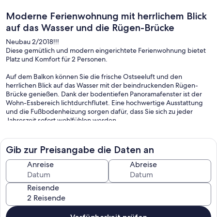
Moderne Ferienwohnung mit herrlichem Blick
auf das Wasser und die Rügen-Brücke
Neubau 2/2018!!!
Diese gemütlich und modern eingerichtete Ferienwohnung bietet
Platz und Komfort für 2 Personen.
Auf dem Balkon können Sie die frische Ostseeluft und den
herrlichen Blick auf das Wasser mit der beindruckenden Rügen-
Brücke genießen. Dank der bodentiefen Panoramafenster ist der
Wohn-Essbereich lichtdurchflutet. Eine hochwertige Ausstattung
und die Fußbodenheizung sorgen dafür, dass Sie sich zu jeder
Jahreszeit sofort wohlfühlen werden.
Die Wohnung befindet sich in einem modernen Wohngebäude im
Obergeschoss mit 5 weiteren Wohnungen und verfügt über einen
Stellplatz in der Tiefgarage.
Gib zur Preisangabe die Daten an
Der idyllische Hafen von Altefähr sowie die Strandpromenade
liegen direkt vor der Haustür. Genießen Sie hier den
Anreise
Abreise
Sonnenuntergang und lassen sich von dem herrlichen Blick über
den Sund und die Skyline von Stralsund verzaubern. Einige nette
Reisende
Restaurants am Hafen und entlang der Promenade laden zum
flanieren und schlemmen ein und bei gutem Wetter lässt es sich am
breiten Sandstrand mit dem flach abfallenden Wasser gut
sonnenbaden. Kinder können sich auf dem neu angelegten