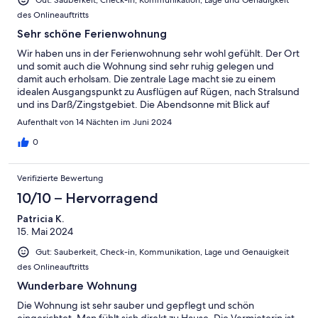
des Onlineauftritts
Sehr schöne Ferienwohnung
Wir haben uns in der Ferienwohnung sehr wohl gefühlt. Der Ort
und somit auch die Wohnung sind sehr ruhig gelegen und
damit auch erholsam. Die zentrale Lage macht sie zu einem
idealen Ausgangspunkt zu Ausflügen auf Rügen, nach Stralsund
und ins Darß/Zingstgebiet. Die Abendsonne mit Blick auf
Stralsund kann man schön vom Balkon aus genießen. Alles in
Aufenthalt von 14 Nächten im Juni 2024
Allem zu empfehlen.
0
Verifizierte Bewertung
10/10 – Hervorragend
Patricia K.
15. Mai 2024
Gut: Sauberkeit, Check-in, Kommunikation, Lage und Genauigkeit
des Onlineauftritts
Wunderbare Wohnung
Die Wohnung ist sehr sauber und gepflegt und schön