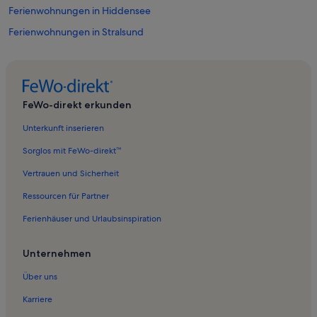
Ferienwohnungen in Hiddensee
Ferienwohnungen in Stralsund
Ferienwohnungen in Breege
Ferienwohnungen in Gagern
Ferienwohnungen in Barhöft
FeWo-direkt erkunden
Ferienwohnungen in Strand von Barhöft
Unterkunft inserieren
Ferienwohnungen in Strand bei Goos
Sorglos mit FeWo-direkt™
Ferienwohnungen in Wendisch Langendorf
Vertrauen und Sicherheit
Ferienwohnungen in Klausdorf
Ressourcen für Partner
Ferienwohnungen in Hohe Düne – Pramort
Ferienhäuser und Urlaubsinspiration
Ferienwohnungen in Ummanz
Ferienwohnungen in Mursewiek
Unternehmen
Ferienwohnungen in Trent
Über uns
Ferienwohnungen in Charlottendorf
Karriere
Ferienwohnungen in Zingst