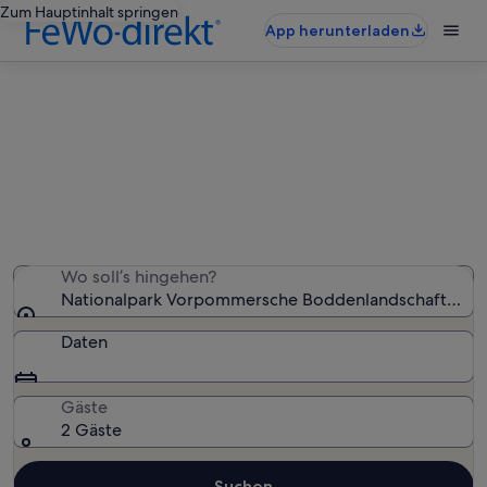
Zum Hauptinhalt springen
App herunterladen
Finde Hotels nahe Nationalpark
Vorpommersche Boddenlandschaft
Wir haben 65 Hotels gefunden – gib deinen
Reisezeitraum ein, um die Verfügbarkeit zu prüfen
Wo soll’s hingehen?
Nationalpark Vorpommersche Boddenlandschaft, Me
Daten
Gäste
2 Gäste
Suchen