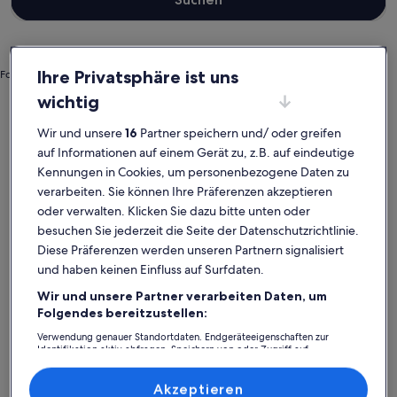
Ihre Privatsphäre ist uns
Foto von Sunny Shakya
wichtig
Mecklenburg-Vorpommern
Hotels in Nationalpark Vorpommersche Boddenlandschaft
Wir und unsere
16
Partner speichern und/ oder greifen
Nationalpark Vorpommersche
auf Informationen auf einem Gerät zu, z.B. auf eindeutige
Boddenlandschaft: Entdecke
Kennungen in Cookies, um personenbezogene Daten zu
verarbeiten. Sie können Ihre Präferenzen akzeptieren
Hotels
oder verwalten. Klicken Sie dazu bitte unten oder
besuchen Sie jederzeit die Seite der Datenschutzrichtlinie.
Weitere Infos zu Sandstrand Ostseeperle
Diese Präferenzen werden unseren Partnern signalisiert
und haben keinen Einfluss auf Surfdaten.
Wir und unsere Partner verarbeiten Daten, um
Folgendes bereitzustellen:
Verwendung genauer Standortdaten. Endgeräteeigenschaften zur
Identifikation aktiv abfragen. Speichern von oder Zugriff auf
Informationen auf einem Endgerät. Personalisierte Werbung und
Inhalte, Messung von Werbeleistung und der Performance von Inhalten,
Zielgruppenforschung sowie Entwicklung und Verbesserung von
Akzeptieren