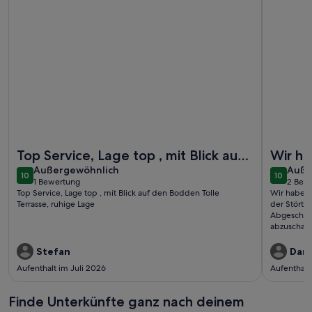
Weitere Infos zu Urlaub Am Borner Holm
Weitere I
Top Service, Lage top , mit Blick auf
Wir ha
außergewöhnlich
auße
den Bodden Tolle Terrasse, ruhige
Außergewöhnlich
großen
Auße
10
10
10 von 10
10 von 1
1 Bewertung
2 Bew
Lage
Störte
(1
(2
Top Service, Lage top , mit Blick auf den Bodden Tolle
Wir haben 
bewertung)
bewe
wohl ..
Terrasse, ruhige Lage
der Störte
Abgeschie
abzuschalt
Wohnkonzep
komfortabe
Stefan
Dan
fehlt wirkl
Aufenthalt im Juli 2026
Aufenthalt
herzlich D
Finde Unterkünfte ganz nach deinem