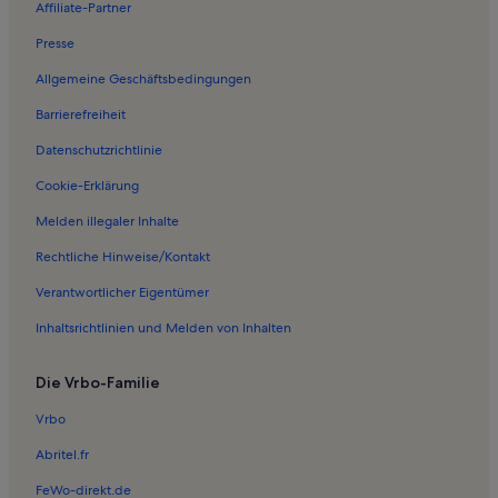
Affiliate-Partner
Ferienwohnungen in Wiek
Presse
Ferienwohnungen in Grubnow
Allgemeine Geschäftsbedingungen
Ferienwohnungen in Bohlendorf
Barrierefreiheit
Ferienwohnungen in Vaschvitz
Datenschutzrichtlinie
Ferienwohnungen in Schaprode
Ferienwohnungen in Neuenkirchen
Cookie-Erklärung
Ferienwohnungen in Kloster
Melden illegaler Inhalte
Ferienwohnungen in Vitte
Rechtliche Hinweise/Kontakt
Ferienwohnungen in Haidhof
Verantwortlicher Eigentümer
Ferienwohnungen in Rügen
Inhaltsrichtlinien und Melden von Inhalten
Ferienwohnungen in Gingst
Die Vrbo-Familie
Ferienwohnungen in Kreptitz
Ferienwohnungen in Solkendorf
Vrbo
Ferienwohnungen in Glowe
Abritel.fr
Ferienwohnungen in Juliusruh
FeWo-direkt.de