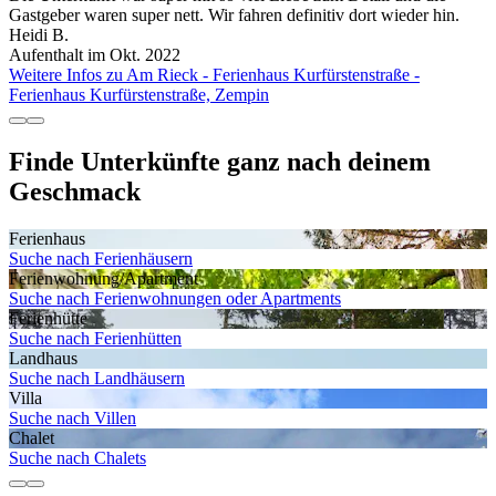
Gastgeber waren super nett. Wir fahren definitiv dort wieder hin.
Heidi B.
Aufenthalt im Okt. 2022
Weitere Infos zu Am Rieck - Ferienhaus Kurfürstenstraße -
Ferienhaus Kurfürstenstraße, Zempin
Finde Unterkünfte ganz nach deinem
Geschmack
Ferienhaus
Suche nach Ferienhäusern
Ferienwohnung/Apartment
Suche nach Ferienwohnungen oder Apartments
Ferienhütte
Suche nach Ferienhütten
Landhaus
Suche nach Landhäusern
Villa
Suche nach Villen
Chalet
Suche nach Chalets