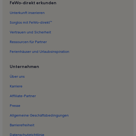
FeWo-direkt erkunden
Ferienwohnungen in Seebad Ahlbeck
Unterkunft inserieren
Ferienwohnungen in Usedom
Sorglos mit FeWo-direkt™
Ferienwohnungen in Stolpe b. Anklam
Vertrauen und Sicherheit
Ferienwohnungen in Stolpe
Ressourcen für Partner
Ferienwohnungen in Zinnowitz
Ferienhäuser und Urlaubsinspiration
Ferienwohnungen in Wilhelmshof
Ferienwohnungen in Heringsdorf
Unternehmen
Ferienwohnungen in Morgenitz
Über uns
Ferienwohnungen in Buggenhagen
Karriere
Ferienwohnungen in Mellenthin
Affiliate-Partner
Ferienwohnungen in Schloss Stolpe
Presse
Ferienwohnungen in Leopoldshagen
Allgemeine Geschäftsbedingungen
Ferienwohnungen in Stolpe auf Usedom
Barrierefreiheit
Ferienwohnungen in Wisentgehege Insel Usedom
Datenschutzrichtlinie
Ferienwohnungen in Wasserschloss Mellenthin