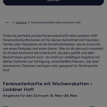
Usedom
Ferienunterkünfte nahe Loddiner Hoft
Finde die perfekte private Ferienunterkunft nahe Loddiner Hoft.
Ferienunterkünfte bieten dir für deinen Aufenthalt mit Freunden,
Familie oder Haustieren all die Annehmlichkeiten, die du brauchst,
wie einen Parkplatz und einen Kamin. Was du dir also auch vorstellst,
du findest bestimmt die Unterkunft, die allen gefällt und allen
Bedürfnissen gerecht wird – dir steht ein vielfältiges Angebot mit
allerlei Optionen zur Verfügung, einschließlich Häusern, die über
barrierarme Optionen verfügen oder geeignet für Nichtraucher
sind.
Ferienunterkünfte mit Wochenrabatten –
Loddiner Hoft
Angebote für den Zeitraum:
13. Nov.–20. Nov.
Bildergalerie
Ferienhaus "Am Jungfernberg" zwischen Peene-Strom und 
Bilderga
Ferienhau