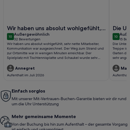
Weitere Infos zu Villa Hamburg Appartement 03
Weitere I
Wir haben uns absolut wohlgefühlt,
Die Un
außergewöhnlich
auße
sehr nette Mitarbeiter,
Außergewöhnlich
hellhö
Auße
10
10
10 von 10
10 von 1
32 Bewertungen
15 Be
Kommunikation war ausgezeichnet.
leider 
(32
(15
Wir haben uns absolut wohlgefühlt, sehr nette Mitarbeiter,
Die Unterku
bewertungen)
bewe
Der We..
Kommunikation war ausgezeichnet. Der Weg zum Strand und
Treppe ist l
zur Ortsmitte war in wenigen Minuten erreichbar. Der
Garten daz
Spielplatz mit Tischtennisplatte und Schaukel wurde sehr
sehr ange
gerne angenommen. Eine Ferienwohnung, die man gerne
Preis nicht
weiter empfehlen kann.
und Gläser
Annegret
Mar
Aufenthalt im Juli 2026
Aufenthalt
Einfach sorglos
Mit unserer Mit-Vertrauen-Buchen-Garantie bieten wir dir rund
um die Uhr Unterstützung
Mehr gemeinsame Momente
Von der Buchung bis hin zum Aufenthalt – der gesamte Vorgang
ist einfach und unkompliziert