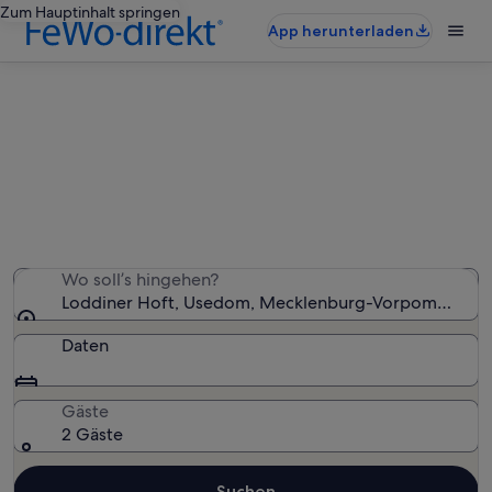
Zum Hauptinhalt springen
App herunterladen
Ferienunterkünfte nahe Loddiner
Hoft
Wir haben 10.192 Ferienunterkünfte gefunden. Bitte gib
deinen Reisezeitraum an, um die Verfügbarkeit zu
prüfen.
Wo soll’s hingehen?
Loddiner Hoft, Usedom, Mecklenburg-Vorpommern, 
Daten
Gäste
2 Gäste
Suchen