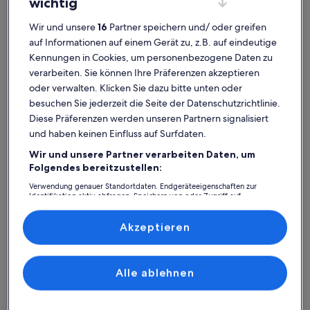
wichtig
Wir und unsere
16
Partner speichern und/ oder greifen
auf Informationen auf einem Gerät zu, z.B. auf eindeutige
Ferienhaus
Ferienwohnung/Apartment
Ferienhütt
Kennungen in Cookies, um personenbezogene Daten zu
verarbeiten. Sie können Ihre Präferenzen akzeptieren
Loddiner Hoft: Finde deine
oder verwalten. Klicken Sie dazu bitte unten oder
besuchen Sie jederzeit die Seite der Datenschutzrichtlinie.
perfekte Unterkunft
Diese Präferenzen werden unseren Partnern signalisiert
und haben keinen Einfluss auf Surfdaten.
Weitere Infos zu Haff-Ostseeferienhaus
Weitere I
Wir und unsere Partner verarbeiten Daten, um
Folgendes bereitzustellen:
Verwendung genauer Standortdaten. Endgeräteeigenschaften zur
Identifikation aktiv abfragen. Speichern von oder Zugriff auf
Informationen auf einem Endgerät. Personalisierte Werbung und
Inhalte, Messung von Werbeleistung und der Performance von Inhalten,
Zielgruppenforschung sowie Entwicklung und Verbesserung von
Akzeptieren
Angeboten.
Liste der Partner (Lieferanten)
Alle ablehnen