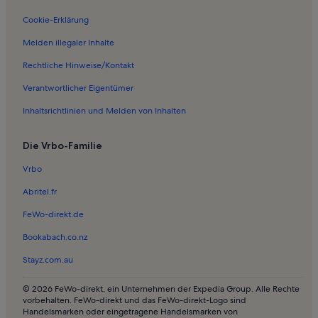
Ferienwohnungen in Welzin
Cookie-Erklärung
Ferienwohnungen in Rankwitz
Melden illegaler Inhalte
Ferienwohnungen in Gneventhin
Rechtliche Hinweise/Kontakt
Ferienwohnungen in Krienke
Verantwortlicher Eigentümer
Ferienwohnungen in Lassan
Inhaltsrichtlinien und Melden von Inhalten
Ferienwohnungen in Katschow
Die Vrbo-Familie
Häuser in Mönkebude
Ferienwohnungen und Apartments in Mönkebude
Vrbo
Häuser in Zirchow
Abritel.fr
Ferienwohnungen und Apartments in Zirchow
FeWo-direkt.de
Häuser in Neppermin
Bookabach.co.nz
Haustierfreundliche Ferienunterkünfte in Dewichow
Stayz.com.au
Ferienunterkünfte am See in Quilitz
© 2026 FeWo-direkt, ein Unternehmen der Expedia Group. Alle Rechte
Häuser in Ueckermünde
vorbehalten. FeWo-direkt und das FeWo-direkt-Logo sind
Handelsmarken oder eingetragene Handelsmarken von