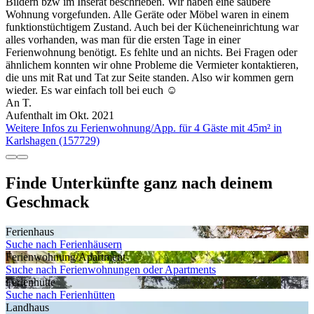
Bildern bzw im Inserat beschrieben. Wir haben eine saubere
Wohnung vorgefunden. Alle Geräte oder Möbel waren in einem
funktionstüchtigem Zustand. Auch bei der Kücheneinrichtung war
alles vorhanden, was man für die ersten Tage in einer
Ferienwohnung benötigt. Es fehlte und an nichts. Bei Fragen oder
ähnlichem konnten wir ohne Probleme die Vermieter kontaktieren,
die uns mit Rat und Tat zur Seite standen. Also wir kommen gern
wieder. Es war einfach toll bei euch ☺️
An T.
Aufenthalt im Okt. 2021
Weitere Infos zu Ferienwohnung/App. für 4 Gäste mit 45m² in
Karlshagen (157729)
Finde Unterkünfte ganz nach deinem
Geschmack
Ferienhaus
Suche nach Ferienhäusern
Ferienwohnung/Apartment
Suche nach Ferienwohnungen oder Apartments
Ferienhütte
Suche nach Ferienhütten
Landhaus