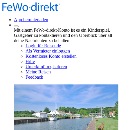
App herunterladen
Mit einem FeWo-direkt-Konto ist es ein Kinderspiel,
Gastgeber zu kontaktieren und den Überblick über all
deine Nachrichten zu behalten.
Login für Reisende
Als Vermieter einloggen
Kostenloses Konto erstellen
Hilfe
Unterkunft registrieren
Meine Reisen
Feedback