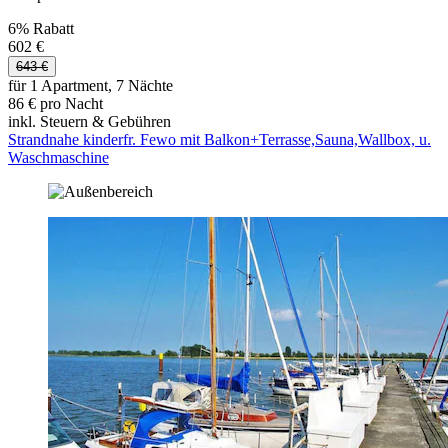
6% Rabatt
602 €
643 €
für 1 Apartment, 7 Nächte
86 € pro Nacht
inkl. Steuern & Gebühren
Strandnahe kinderfr. Fewo mit Balkon+Terrasse,Sauna,Wallbox, u.
Waschmaschine