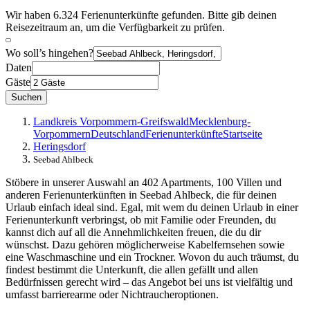
Wir haben 6.324 Ferienunterkünfte gefunden. Bitte gib deinen
Reisezeitraum an, um die Verfügbarkeit zu prüfen.
Wo soll’s hingehen?
Daten
Gäste
Suchen
Landkreis Vorpommern-Greifswald
Mecklenburg-
Vorpommern
Deutschland
Ferienunterkünfte
Startseite
Heringsdorf
Seebad Ahlbeck
Stöbere in unserer Auswahl an 402 Apartments, 100 Villen und
anderen Ferienunterkünften in Seebad Ahlbeck, die für deinen
Urlaub einfach ideal sind. Egal, mit wem du deinen Urlaub in einer
Ferienunterkunft verbringst, ob mit Familie oder Freunden, du
kannst dich auf all die Annehmlichkeiten freuen, die du dir
wünschst. Dazu gehören möglicherweise Kabelfernsehen sowie
eine Waschmaschine und ein Trockner. Wovon du auch träumst, du
findest bestimmt die Unterkunft, die allen gefällt und allen
Bedürfnissen gerecht wird – das Angebot bei uns ist vielfältig und
umfasst barrierearme oder Nichtraucheroptionen.