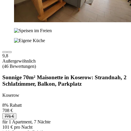
9,8
Außergewöhnlich
(46 Bewertungen)
Sonnige 70m² Maisonette in Koserow: Strandnah, 2
Schlafzimmer, Balkon, Parkplatz
Koserow
8% Rabatt
708 €
771 €
für 1 Apartment, 7 Nächte
101 € pro Nacht