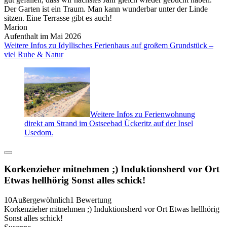
Der Garten ist ein Traum. Man kann wunderbar unter der Linde
sitzen. Eine Terrasse gibt es auch!
Marion
Aufenthalt im Mai 2026
Weitere Infos zu Idyllisches Ferienhaus auf großem Grundstück –
viel Ruhe & Natur
Weitere Infos zu Ferienwohnung
direkt am Strand im Ostseebad Ückeritz auf der Insel
Usedom.
Korkenzieher mitnehmen ;) Induktionsherd vor Ort
Etwas hellhörig Sonst alles schick!
10
Außergewöhnlich
1 Bewertung
Korkenzieher mitnehmen ;) Induktionsherd vor Ort Etwas hellhörig
Sonst alles schick!