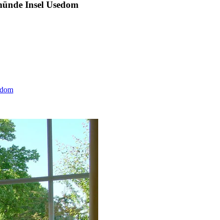
emünde Insel Usedom
sedom