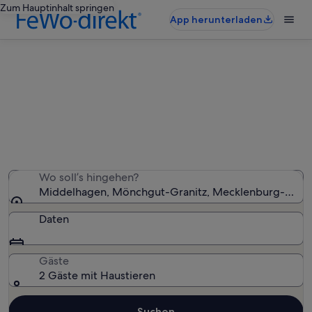
Zum Hauptinhalt springen
App herunterladen
Middelhagen: haustierfreundliche
Ferienunterkünfte
Wir haben 3.367 haustierfreundliche Ferienunterkünfte
gefunden – gib deinen Reisezeitraum ein, um die
Verfügbarkeit zu prüfen
Wo soll’s hingehen?
Middelhagen, Mönchgut-Granitz, Mecklenburg-Vorp
Daten
Gäste
2 Gäste mit Haustieren
Suchen