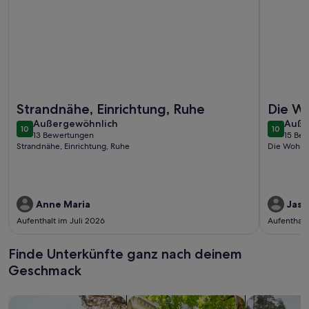
Weitere Infos zu strandnahe FeWo mit Balkon, Schwimmbad
Weitere I
Strandnähe, Einrichtung, Ruhe
Die W
außergewöhnlich
auße
Außergewöhnlich
gepfl
Auße
10
10
10 von 10
10 von 1
13 Bewertungen
15 Be
(13
(15
Strandnähe, Einrichtung, Ruhe
Die Wohnu
bewertungen)
bewe
Anne Maria
Jasm
Aufenthalt im Juli 2026
Aufenthalt
Finde Unterkünfte ganz nach deinem
Geschmack
Suche nach Ferienhäusern
Suche nach Ferienwohnungen oder 
Suche nach 