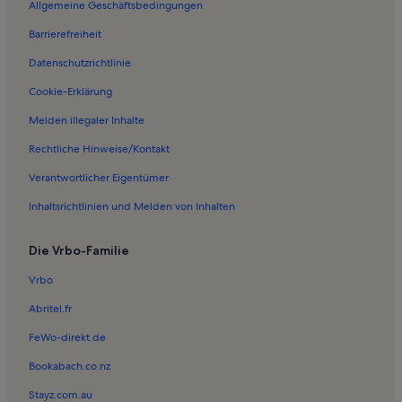
Allgemeine Geschäftsbedingungen
Ferienwohnungen in Sellin
Barrierefreiheit
Ferienwohnungen in Hundestrand
Datenschutzrichtlinie
Ferienwohnungen in Halbinsel Mönchgut
Ferienwohnungen in Ruderfähre Moritzdorf
Cookie-Erklärung
Ferienwohnungen in Tauchgondel Sellin
Melden illegaler Inhalte
Ferienwohnungen in Strand von Lobbe
Rechtliche Hinweise/Kontakt
Ferienwohnungen in Neuensien
Verantwortlicher Eigentümer
Ferienwohnungen in Selliner See
Inhaltsrichtlinien und Melden von Inhalten
Ferienwohnungen in Seebrücke Sellin
Die Vrbo-Familie
Ferienwohnungen in Südstrand
Ferienwohnungen in Garftitz
Vrbo
Ferienwohnungen in Moritzdorf
Abritel.fr
Ferienwohnungen in Klein Zicker
FeWo-direkt.de
Ferienwohnungen in Groß Zicker
Bookabach.co.nz
Ferienwohnungen in Kneippgarten
Stayz.com.au