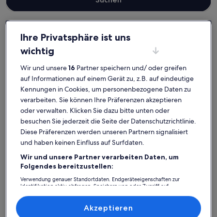
Ihre Privatsphäre ist uns
Mönchgut-Granitz
wichtig
Haustierfreundliche Ferienunterkünfte in Middelhagen
Middelhagen: Entdecke
Wir und unsere
16
Partner speichern und/ oder greifen
auf Informationen auf einem Gerät zu, z.B. auf eindeutige
haustierfreundliche
Kennungen in Cookies, um personenbezogene Daten zu
Ferienunterkünfte
verarbeiten. Sie können Ihre Präferenzen akzeptieren
oder verwalten. Klicken Sie dazu bitte unten oder
besuchen Sie jederzeit die Seite der Datenschutzrichtlinie.
Weitere Infos zu Haus Boddenkieker 2 Rügen Mönchgut, Terra
Weitere I
Diese Präferenzen werden unseren Partnern signalisiert
und haben keinen Einfluss auf Surfdaten.
Wir und unsere Partner verarbeiten Daten, um
Folgendes bereitzustellen:
Verwendung genauer Standortdaten. Endgeräteeigenschaften zur
Identifikation aktiv abfragen. Speichern von oder Zugriff auf
Informationen auf einem Endgerät. Personalisierte Werbung und
Inhalte, Messung von Werbeleistung und der Performance von Inhalten,
Zielgruppenforschung sowie Entwicklung und Verbesserung von
Akzeptieren
Angeboten.