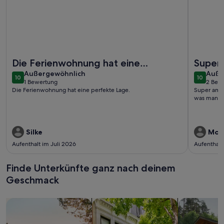
Weitere Infos zu Gemütliche Ferienwohnung in Trassenheide
Weitere I
Die Ferienwohnung hat eine
Super 
außergewöhnlich
auße
perfekte Lage.
Außergewöhnlich
modern
Auße
10
10
10 von 10
10 von 1
1 Bewertung
2 Bew
man be
(1
(2
Die Ferienwohnung hat eine perfekte Lage.
Super am S
bewertung)
bewe
was man be
Silke
Mon
Aufenthalt im Juli 2026
Aufenthalt
Finde Unterkünfte ganz nach deinem
Geschmack
Suche nach Ferienhäusern
Suche nach Ferienwohnungen oder 
Suche nach 