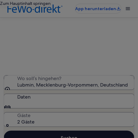
Zum Hauptinhalt springen
App herunterladen
Lubmin: Ferienunterkünfte in
Strandnähe
Wir haben 11 Ferienunterkünfte in Strandnähe gefunden
– gib deinen Reisezeitraum ein, um die Verfügbarkeit zu
prüfen
Wo soll’s hingehen?
Lubmin, Mecklenburg-Vorpommern, Deutschland
Daten
Gäste
2 Gäste
Suchen