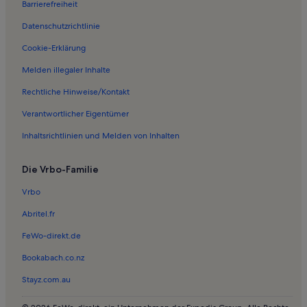
Barrierefreiheit
Ferienwohnungen in Hanshagen
Datenschutzrichtlinie
Ferienwohnungen in Historisch-Technisches Museum
Peenemünde
Cookie-Erklärung
Ferienwohnungen in Strandbad Eldena
Melden illegaler Inhalte
Ferienwohnungen in Freest
Rechtliche Hinweise/Kontakt
Ferienwohnungen in Rügen
Verantwortlicher Eigentümer
Ferienwohnungen in Phänomenta Peenemünde
Inhaltsrichtlinien und Melden von Inhalten
Ferienwohnungen in Latzow
Ferienwohnungen in Diedrichshagen
Die Vrbo-Familie
Ferienwohnungen in Trassenheide
Vrbo
Ferienwohnungen in Eldena
Abritel.fr
Ferienwohnungen in Spandowerhagen
FeWo-direkt.de
Ferienwohnungen in Karbow
Bookabach.co.nz
Ferienwohnungen in Pritzwald
Stayz.com.au
Ferienwohnungen in Binz