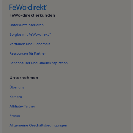
Ferienwohnungen in Stilow
Ferienwohnungen in Lodmannshagen
FeWo-direkt erkunden
Ferienwohnungen in Kloster Eldena
Unterkunft inserieren
Ferienwohnungen in Loissin
Sorglos mit FeWo-direkt™
Ferienwohnungen in Rubenow
Vertrauen und Sicherheit
Ferienwohnungen in Kröslin
Ressourcen für Partner
Ferienwohnungen in Maritim Museum Peenemünde
Ferienhäuser und Urlaubsinspiration
Ferienwohnungen in Klein Ernsthof
Ferienwohnungen in Ruden
Unternehmen
Ferienwohnungen in Peenemünde
Über uns
Ferienwohnungen in Kühlenhagen
Karriere
Ferienwohnungen in Wrangelsburg
Affiliate-Partner
Ferienwohnungen in Sandstrand Freest
Presse
Ferienwohnungen in Wampen
Allgemeine Geschäftsbedingungen
Ferienwohnungen in Kemnitz