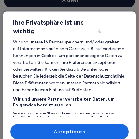
Ihre Privatsphäre ist uns
Landkreis Vorpommern-Greifswald
wichtig
Ferienunterkünfte in Strandnähe in Lubmin
Wir und unsere
16
Partner speichern und/ oder greifen
Lubmin: Entdecke
auf Informationen auf einem Gerät zu, z.B. auf eindeutige
Ferienunterkünfte am Strand
Kennungen in Cookies, um personenbezogene Daten zu
verarbeiten. Sie können Ihre Präferenzen akzeptieren
oder verwalten. Klicken Sie dazu bitte unten oder
Weitere Infos zu Kleines Kurhaus Lubmin
Weitere I
besuchen Sie jederzeit die Seite der Datenschutzrichtlinie.
Diese Präferenzen werden unseren Partnern signalisiert
und haben keinen Einfluss auf Surfdaten.
Wir und unsere Partner verarbeiten Daten, um
Folgendes bereitzustellen:
Verwendung genauer Standortdaten. Endgeräteeigenschaften zur
Identifikation aktiv abfragen. Speichern von oder Zugriff auf
Informationen auf einem Endgerät. Personalisierte Werbung und
Inhalte, Messung von Werbeleistung und der Performance von Inhalten,
Zielgruppenforschung sowie Entwicklung und Verbesserung von
Akzeptieren
Angeboten.