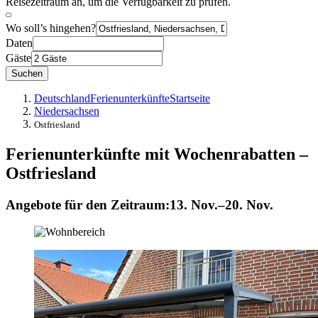
Reisezeitraum an, um die Verfügbarkeit zu prüfen.
Wo soll’s hingehen?
Daten
Gäste
Suchen
Deutschland
Ferienunterkünfte
Startseite
Niedersachsen
Ostfriesland
Ferienunterkünfte mit Wochenrabatten –
Ostfriesland
Angebote für den Zeitraum:
13. Nov.–20. Nov.