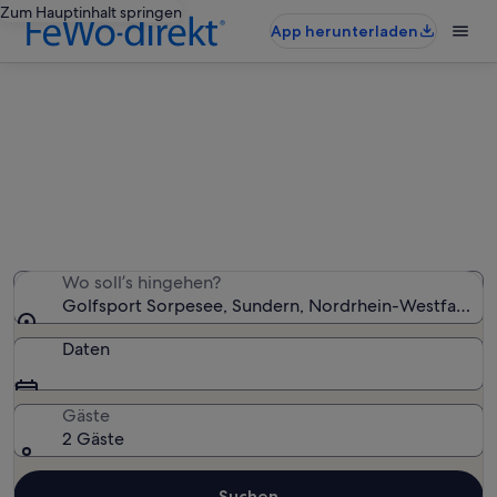
Zum Hauptinhalt springen
App herunterladen
Ferienunterkünfte nahe Golfsport
Sorpesee
Wir haben 976 Ferienunterkünfte gefunden. Bitte gib
deinen Reisezeitraum an, um die Verfügbarkeit zu
prüfen.
Wo soll’s hingehen?
Golfsport Sorpesee, Sundern, Nordrhein-Westfalen, 
Daten
Gäste
2 Gäste
Suchen