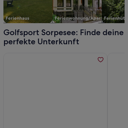
Ferienhaus
Ferienwohnung/Apartment
Ferienhütt
Golfsport Sorpesee: Finde deine
perfekte Unterkunft
Weitere Infos zu Adventure Into Arnsberg Forest From Poo
Weitere I