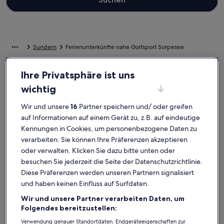
Sundern
Ferienunterkünfte nahe Golfsport Sorpesee
Ihre Privatsphäre ist uns
Stöbere in unserer Auswahl an privaten Ferienunterkünften nahe
Golfsport Sorpesee, die perfekt für dein Zuhause in der Ferne sind.
wichtig
Ganz gleich, ob du mit der ganzen Bande oder nur deinem
Vierbeiner verreist, Ferienunterkünfte verfügen über die
Wir und unsere
16
Partner speichern und/ oder greifen
Annehmlichkeiten, die deine Bedürfnisse erfüllen. Was so
auf Informationen auf einem Gerät zu, z.B. auf eindeutige
dazugehört? Beispielsweise ein Garten und ein Pool. Und auch
Kennungen in Cookies, um personenbezogene Daten zu
wenn du nach Raucheroptionen oder barrierearmen Optionen
suchst, wirst du bei uns bestimmt fündig.
verarbeiten. Sie können Ihre Präferenzen akzeptieren
oder verwalten. Klicken Sie dazu bitte unten oder
besuchen Sie jederzeit die Seite der Datenschutzrichtlinie.
Ferienunterkünfte mit Wochenrabatten –
Diese Präferenzen werden unseren Partnern signalisiert
Golfsport Sorpesee
und haben keinen Einfluss auf Surfdaten.
Angebote für den Zeitraum:
6. Nov.–13. Nov.
Wir und unsere Partner verarbeiten Daten, um
Folgendes bereitzustellen:
Bildergalerie
Ferienhaus Brink Bauernhaus mit Gartenhütte
Bilderga
Idyllisch
Außergewöhnlich
Außerg
10
(6 Bewertungen)
9,6
Verwendung genauer Standortdaten. Endgeräteeigenschaften zur
10 von 10, Außergewöhnlich, (6 Bewertungen)
9,6 von 10