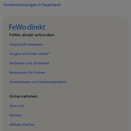
Ferienwohnungen in Sauerland
Ferienwohnungen in Gnurren
Ferienwohnungen in Wildewiese
Ferienunterkünfte nahe Volkringhausen Station
FeWo-direkt erkunden
Ferienwohnungen in Altenaffeln
Unterkunft inserieren
Ferienwohnungen in Langscheid
Sorglos mit FeWo-direkt™
Ferienwohnungen in Amecke
Vertrauen und Sicherheit
Ferienwohnungen in Affeln
Ressourcen für Partner
Ferienwohnungen in Schlah
Ferienhäuser und Urlaubsinspiration
Ferienwohnungen in Balve
Ferienwohnungen in Plettenberg
Unternehmen
Ferienwohnungen in Böddinghausen
Über uns
Ferienwohnungen in Tiefenhagen
Karriere
Ferienwohnungen in Obersalwey
Affiliate-Partner
Ferienwohnungen in Sundern