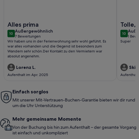
Weitere Infos zu Ferienhaus 'Ferienhaus Am Brande' mit Ber
Weitere I
Alles prima
Tolle,
außergewöhnlich
auße
Außergewöhnlich
Wohnu
Auße
10
10
10 von 10
10 von 1
7 Bewertungen
1 Bew
(7
(1
Wir haben uns in der Ferienwohnung sehr wohl gefühlt. Es
Super
bewertungen)
bewe
war alles vorhanden und die Gegend ist besonders zum
Wandern sehr schön.Der Kontakt zu den Vermietern war
absolut angenehm.
Lorenz L.
Skil
Aufenthalt im Apr. 2025
Aufenthalt
Einfach sorglos
Mit unserer Mit-Vertrauen-Buchen-Garantie bieten wir dir rund
um die Uhr Unterstützung
Mehr gemeinsame Momente
Von der Buchung bis hin zum Aufenthalt – der gesamte Vorgang
ist einfach und unkompliziert