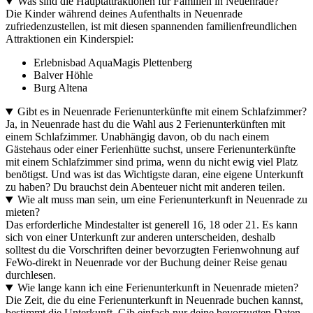
Was sind die Hauptattraktionen für Familien in Neuenrade?
Die Kinder während deines Aufenthalts in Neuenrade
zufriedenzustellen, ist mit diesen spannenden familienfreundlichen
Attraktionen ein Kinderspiel:
Erlebnisbad AquaMagis Plettenberg
Balver Höhle
Burg Altena
Gibt es in Neuenrade Ferienunterkünfte mit einem Schlafzimmer?
Ja, in Neuenrade hast du die Wahl aus 2 Ferienunterkünften mit
einem Schlafzimmer. Unabhängig davon, ob du nach einem
Gästehaus oder einer Ferienhütte suchst, unsere Ferienunterkünfte
mit einem Schlafzimmer sind prima, wenn du nicht ewig viel Platz
benötigst. Und was ist das Wichtigste daran, eine eigene Unterkunft
zu haben? Du brauchst dein Abenteuer nicht mit anderen teilen.
Wie alt muss man sein, um eine Ferienunterkunft in Neuenrade zu
mieten?
Das erforderliche Mindestalter ist generell 16, 18 oder 21. Es kann
sich von einer Unterkunft zur anderen unterscheiden, deshalb
solltest du die Vorschriften deiner bevorzugten Ferienwohnung auf
FeWo-direkt in Neuenrade vor der Buchung deiner Reise genau
durchlesen.
Wie lange kann ich eine Ferienunterkunft in Neuenrade mieten?
Die Zeit, die du eine Ferienunterkunft in Neuenrade buchen kannst,
bestimmt die Unterkunft. Gib einfach nur deine bevorzugten Daten