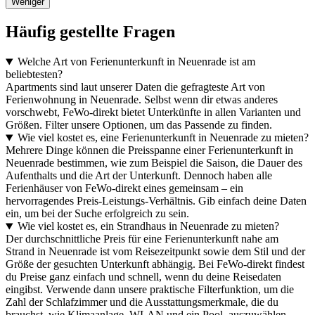
Weniger
Häufig gestellte Fragen
Welche Art von Ferienunterkunft in Neuenrade ist am
beliebtesten?
Apartments sind laut unserer Daten die gefragteste Art von
Ferienwohnung in Neuenrade. Selbst wenn dir etwas anderes
vorschwebt, FeWo-direkt bietet Unterkünfte in allen Varianten und
Größen. Filter unsere Optionen, um das Passende zu finden.
Wie viel kostet es, eine Ferienunterkunft in Neuenrade zu mieten?
Mehrere Dinge können die Preisspanne einer Ferienunterkunft in
Neuenrade bestimmen, wie zum Beispiel die Saison, die Dauer des
Aufenthalts und die Art der Unterkunft. Dennoch haben alle
Ferienhäuser von FeWo-direkt eines gemeinsam – ein
hervorragendes Preis-Leistungs-Verhältnis. Gib einfach deine Daten
ein, um bei der Suche erfolgreich zu sein.
Wie viel kostet es, ein Strandhaus in Neuenrade zu mieten?
Der durchschnittliche Preis für eine Ferienunterkunft nahe am
Strand in Neuenrade ist vom Reisezeitpunkt sowie dem Stil und der
Größe der gesuchten Unterkunft abhängig. Bei FeWo-direkt findest
du Preise ganz einfach und schnell, wenn du deine Reisedaten
eingibst. Verwende dann unsere praktische Filterfunktion, um die
Zahl der Schlafzimmer und die Ausstattungsmerkmale, die du
brauchst, wie Klimaanlage, WLAN und ein Pool, auszuwählen.