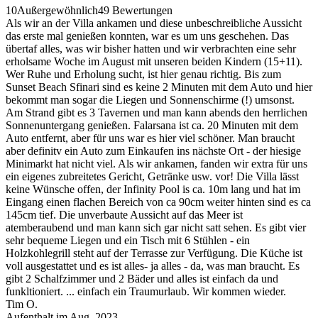
10
Außergewöhnlich
49 Bewertungen
Als wir an der Villa ankamen und diese unbeschreibliche Aussicht
das erste mal genießen konnten, war es um uns geschehen. Das
übertaf alles, was wir bisher hatten und wir verbrachten eine sehr
erholsame Woche im August mit unseren beiden Kindern (15+11).
Wer Ruhe und Erholung sucht, ist hier genau richtig. Bis zum
Sunset Beach Sfinari sind es keine 2 Minuten mit dem Auto und hier
bekommt man sogar die Liegen und Sonnenschirme (!) umsonst.
Am Strand gibt es 3 Tavernen und man kann abends den herrlichen
Sonnenuntergang genießen. Falarsana ist ca. 20 Minuten mit dem
Auto entfernt, aber für uns war es hier viel schöner. Man braucht
aber definitv ein Auto zum Einkaufen ins nächste Ort - der hiesige
Minimarkt hat nicht viel. Als wir ankamen, fanden wir extra für uns
ein eigenes zubreitetes Gericht, Getränke usw. vor! Die Villa lässt
keine Wünsche offen, der Infinity Pool is ca. 10m lang und hat im
Eingang einen flachen Bereich von ca 90cm weiter hinten sind es ca
145cm tief. Die unverbaute Aussicht auf das Meer ist
atemberaubend und man kann sich gar nicht satt sehen. Es gibt vier
sehr bequeme Liegen und ein Tisch mit 6 Stühlen - ein
Holzkohlegrill steht auf der Terrasse zur Verfügung. Die Küche ist
voll ausgestattet und es ist alles- ja alles - da, was man braucht. Es
gibt 2 Schalfzimmer und 2 Bäder und alles ist einfach da und
funkltioniert. ... einfach ein Traumurlaub. Wir kommen wieder.
Tim O.
Aufenthalt im Aug. 2023