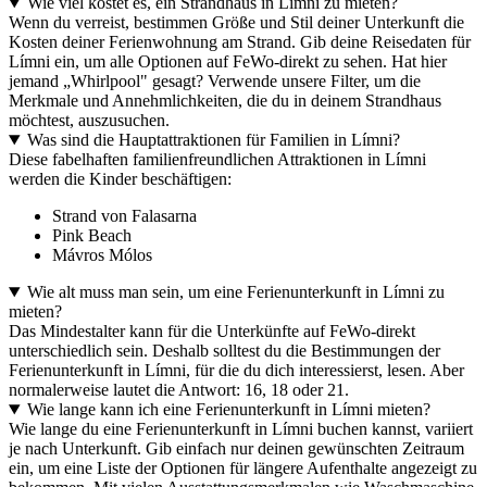
Wie viel kostet es, ein Strandhaus in Límni zu mieten?
Wenn du verreist, bestimmen Größe und Stil deiner Unterkunft die
Kosten deiner Ferienwohnung am Strand. Gib deine Reisedaten für
Límni ein, um alle Optionen auf FeWo-direkt zu sehen. Hat hier
jemand „Whirlpool" gesagt? Verwende unsere Filter, um die
Merkmale und Annehmlichkeiten, die du in deinem Strandhaus
möchtest, auszusuchen.
Was sind die Hauptattraktionen für Familien in Límni?
Diese fabelhaften familienfreundlichen Attraktionen in Límni
werden die Kinder beschäftigen:
Strand von Falasarna
Pink Beach
Mávros Mólos
Wie alt muss man sein, um eine Ferienunterkunft in Límni zu
mieten?
Das Mindestalter kann für die Unterkünfte auf FeWo-direkt
unterschiedlich sein. Deshalb solltest du die Bestimmungen der
Ferienunterkunft in Límni, für die du dich interessierst, lesen. Aber
normalerweise lautet die Antwort: 16, 18 oder 21.
Wie lange kann ich eine Ferienunterkunft in Límni mieten?
Wie lange du eine Ferienunterkunft in Límni buchen kannst, variiert
je nach Unterkunft. Gib einfach nur deinen gewünschten Zeitraum
ein, um eine Liste der Optionen für längere Aufenthalte angezeigt zu