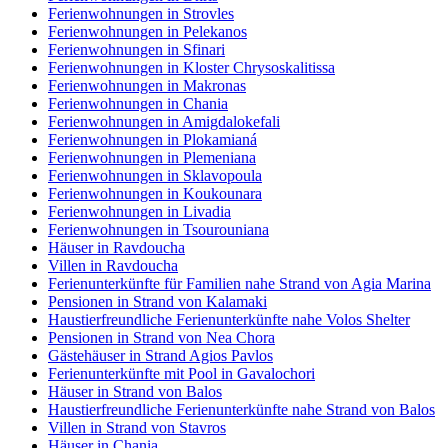
Ferienwohnungen in Strovles
Ferienwohnungen in Pelekanos
Ferienwohnungen in Sfinari
Ferienwohnungen in Kloster Chrysoskalitissa
Ferienwohnungen in Makronas
Ferienwohnungen in Chania
Ferienwohnungen in Amigdalokefali
Ferienwohnungen in Plokamianá
Ferienwohnungen in Plemeniana
Ferienwohnungen in Sklavopoula
Ferienwohnungen in Koukounara
Ferienwohnungen in Livadia
Ferienwohnungen in Tsourouniana
Häuser in Ravdoucha
Villen in Ravdoucha
Ferienunterkünfte für Familien nahe Strand von Agia Marina
Pensionen in Strand von Kalamaki
Haustierfreundliche Ferienunterkünfte nahe Volos Shelter
Pensionen in Strand von Nea Chora
Gästehäuser in Strand Agios Pavlos
Ferienunterkünfte mit Pool in Gavalochori
Häuser in Strand von Balos
Haustierfreundliche Ferienunterkünfte nahe Strand von Balos
Villen in Strand von Stavros
Häuser in Chania