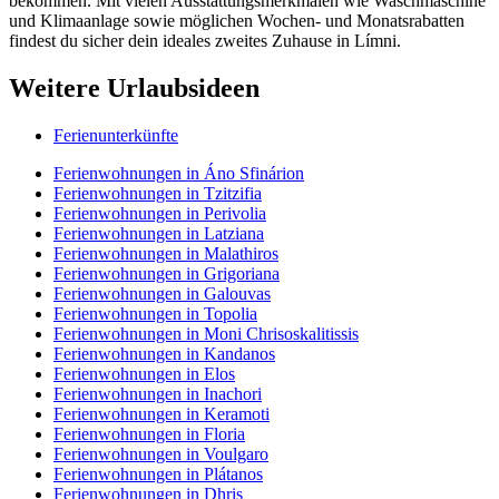
bekommen. Mit vielen Ausstattungsmerkmalen wie Waschmaschine
und Klimaanlage sowie möglichen Wochen- und Monatsrabatten
findest du sicher dein ideales zweites Zuhause in Límni.
Weitere Urlaubsideen
Ferienunterkünfte
Ferienwohnungen in Áno Sfinárion
Ferienwohnungen in Tzitzifia
Ferienwohnungen in Perivolia
Ferienwohnungen in Latziana
Ferienwohnungen in Malathiros
Ferienwohnungen in Grigoriana
Ferienwohnungen in Galouvas
Ferienwohnungen in Topolia
Ferienwohnungen in Moni Chrisoskalitissis
Ferienwohnungen in Kandanos
Ferienwohnungen in Elos
Ferienwohnungen in Inachori
Ferienwohnungen in Keramoti
Ferienwohnungen in Floria
Ferienwohnungen in Voulgaro
Ferienwohnungen in Plátanos
Ferienwohnungen in Dhris