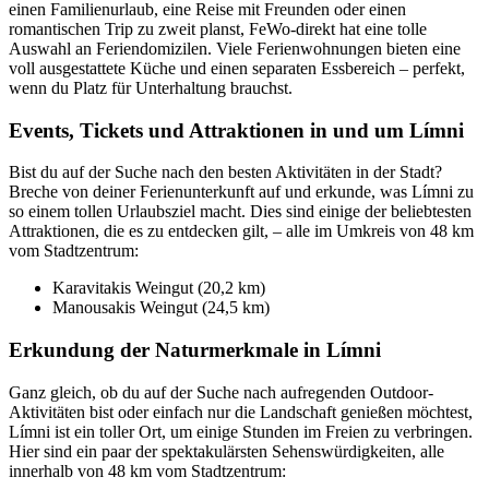
einen Familienurlaub, eine Reise mit Freunden oder einen
romantischen Trip zu zweit planst, FeWo-direkt hat eine tolle
Auswahl an Feriendomizilen. Viele Ferienwohnungen bieten eine
voll ausgestattete Küche und einen separaten Essbereich – perfekt,
wenn du Platz für Unterhaltung brauchst.
Events, Tickets und Attraktionen in und um Límni
Bist du auf der Suche nach den besten Aktivitäten in der Stadt?
Breche von deiner Ferienunterkunft auf und erkunde, was Límni zu
so einem tollen Urlaubsziel macht. Dies sind einige der beliebtesten
Attraktionen, die es zu entdecken gilt, – alle im Umkreis von 48 km
vom Stadtzentrum:
Karavitakis Weingut (20,2 km)
Manousakis Weingut (24,5 km)
Erkundung der Naturmerkmale in Límni
Ganz gleich, ob du auf der Suche nach aufregenden Outdoor-
Aktivitäten bist oder einfach nur die Landschaft genießen möchtest,
Límni ist ein toller Ort, um einige Stunden im Freien zu verbringen.
Hier sind ein paar der spektakulärsten Sehenswürdigkeiten, alle
innerhalb von 48 km vom Stadtzentrum: