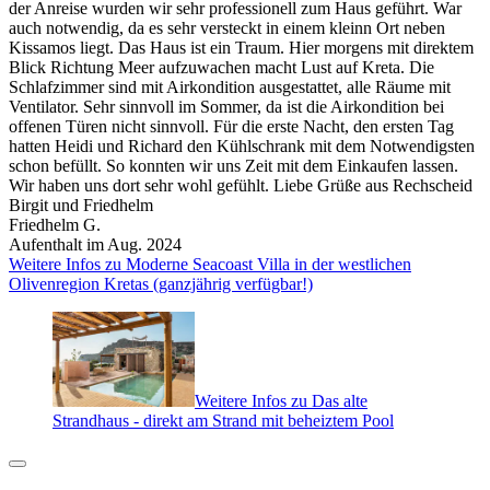
der Anreise wurden wir sehr professionell zum Haus geführt. War
auch notwendig, da es sehr versteckt in einem kleinn Ort neben
Kissamos liegt. Das Haus ist ein Traum. Hier morgens mit direktem
Blick Richtung Meer aufzuwachen macht Lust auf Kreta. Die
Schlafzimmer sind mit Airkondition ausgestattet, alle Räume mit
Ventilator. Sehr sinnvoll im Sommer, da ist die Airkondition bei
offenen Türen nicht sinnvoll. Für die erste Nacht, den ersten Tag
hatten Heidi und Richard den Kühlschrank mit dem Notwendigsten
schon befüllt. So konnten wir uns Zeit mit dem Einkaufen lassen.
Wir haben uns dort sehr wohl gefühlt. Liebe Grüße aus Rechscheid
Birgit und Friedhelm
Friedhelm G.
Aufenthalt im Aug. 2024
Weitere Infos zu Moderne Seacoast Villa in der westlichen
Olivenregion Kretas (ganzjährig verfügbar!)
Weitere Infos zu Das alte
Strandhaus - direkt am Strand mit beheiztem Pool