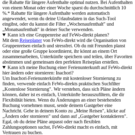
die Rabatte für längere Aufenthalte optimal nutzen. Bei Aufenthalten
von einem Monat oder einer Woche sparst du durchschnittlich 10
%.* Rabatte für längere Aufenthalte werden automatisch
angewendet, wenn du deine Urlaubsdaten in das Such-Tool
eingibst, oder du kannst die Filter „Wochenaufenthalt" und
„Monatsaufenthalt" in deiner Suche verwenden.
Kann ich eine Gruppenreise auf FeWo-direkt planen?
Mit dem
Reiseplaner
von FeWo-direkt wird die Organisation von
Gruppenreisen einfach und stressfrei. Ob du mit Freunden planst
oder eine große Gruppe koordinierst, ihr könnt an einem Ort
zusammenarbeiten, Unterkünfte speichern und teilen, über Favoriten
abstimmen und gemeinsam den perfekten Reiseplan erstellen.
Kann ich meine Buchung einer Ferienunterkunft auf FeWo-direkt
hier ändern oder stornieren: Inachori?
Um Inachori-Ferienunterkünfte mit kostenloser Stornierung zu
finden, verwende einfach FeWo-direkts praktischen Suchfilter
„Kostenlose Stornierung". Wir verstehen, dass sich Pläne ändern
können, daher ist es einfach, Unterkünfte herauszufiltern, die dir
Flexibilität bieten. Wenn du Änderungen an einer bestehenden
Buchung vornehmen musst, sende deinem Gastgeber eine
Nachricht. Gehe in deinem Konto zu „Meine Reisen", klicke auf
„Ändern oder stornieren" und dann auf „Gastgeber kontaktieren".
Egal, ob du deine Pläne anpasst oder nach flexiblen
Zahlungsoptionen suchst, FeWo-direkt macht es einfach, mit
Vertrauen zu buchen.