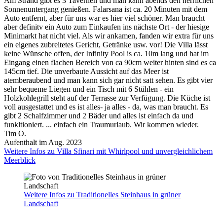
Am Strand gibt es 3 Tavernen und man kann abends den herrlichen
Sonnenuntergang genießen. Falarsana ist ca. 20 Minuten mit dem
Auto entfernt, aber für uns war es hier viel schöner. Man braucht
aber definitv ein Auto zum Einkaufen ins nächste Ort - der hiesige
Minimarkt hat nicht viel. Als wir ankamen, fanden wir extra für uns
ein eigenes zubreitetes Gericht, Getränke usw. vor! Die Villa lässt
keine Wünsche offen, der Infinity Pool is ca. 10m lang und hat im
Eingang einen flachen Bereich von ca 90cm weiter hinten sind es ca
145cm tief. Die unverbaute Aussicht auf das Meer ist
atemberaubend und man kann sich gar nicht satt sehen. Es gibt vier
sehr bequeme Liegen und ein Tisch mit 6 Stühlen - ein
Holzkohlegrill steht auf der Terrasse zur Verfügung. Die Küche ist
voll ausgestattet und es ist alles- ja alles - da, was man braucht. Es
gibt 2 Schalfzimmer und 2 Bäder und alles ist einfach da und
funkltioniert. ... einfach ein Traumurlaub. Wir kommen wieder.
Tim O.
Aufenthalt im Aug. 2023
Weitere Infos zu Villa Sfinari mit Whirlpool und unvergleichlichem
Meerblick
Weitere Infos zu Traditionelles Steinhaus in grüner
Landschaft