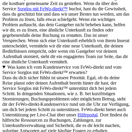
die kostbare gemeinsame Zeit zu genießen. Wenn du über den
Service
Sorglos mit FeWo-direkt™
buchst, hast du die Gewissheit,
dass du geschützt bist und dass wir unser Bestes tun werden, um das
Problem zu lösen, falls etwas schiefgeht. Wenn ein wichtiges
Problem auftaucht, das dein Gastgeber nicht beheben kann, helfen
wir dir, es zu lösen, eine ähnliche Unterkunft zu finden oder
gegebenenfalls deine Buchung zu erstatten. Das ist unser
Versprechen. Wenn sich eine Unterkunft erheblich von ihrem Inserat
unterscheidet, vermitteln wir dir eine neue Unterkunft, die deinen
Bedürfnissen entspricht, oder wenn ein Gastgeber vor deinem
Aufenthalt storniert, steht dir ein engagiertes Team zur Seite, das dir
eine ähnliche Unterkunft vermittelt.
Was kann ich vom Kundenservice von FeWo-direkt und vom
Service Sorglos mit FeWo-direkt™ erwarten?
Dass du dich sicher fühlst ist unsere Priorität. Egal, ob du deine
Reise planst oder deinen Aufenthalt bereits hinter dir hast, der
Service Sorglos mit FeWo-direkt™ unterstützt dich bei jedem
Schritt. In dringenden Situationen, wie z. B. bei kurzfristigen
Stornierungen, Buchungsproblemen oder möglichem Betrug, steht
dir der FeWo-direkt-Kundenservice rund um die Uhr zur Verfügung,
um dich bei jedem Schritt zu unterstützen. FeWo-direkt bietet auch
Unterstützung per Live-Chat über unser
Hilfeportal
. Dort findest du
hilfreiche Ressourcen zu Buchungen, Zahlungen, zur
Unterkunftsverwaltung und Sicherheit, die es dir leicht machen,
sofortige Antworten auf viele häufige Fragen zu erhalten.