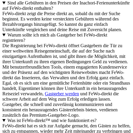
Sind alle Gebühren in den Preisen der Inachori-Ferienunterkünfte
auf FeWo-direkt enthalten?
FeWo-direkt zeigt die Preise direkt an, sobald du mit der Suche
beginnst. Es werden keine versteckten Gebühren während des
Bezahlvorgangs hinzugefügt. So kannst du ganz einfach
Unterkünfte vergleichen und deine Reise mit Zuversicht planen.
Warum sollte ich mich als Gastgeber bei FeWo-direkt
registrieren?
Die Registrierung bei FeWo-direkt öffnet Gastgebern die Tür zu
einer weltweiten Reisegemeinschaft, die auf der Suche nach
einzigartigen Aufenthalten ist, und gibt ihnen die Möglichkeit, mit
ihrer Unterkunft zu ihren eigenen Bedingungen Geld zu verdienen.
Mit benutzerfreundlichen Tools, einem engagierten Kundenservice
und der Präsenz auf den wichtigsten Reisewebsites macht FeWo-
direkt das Inserieren, das Verwalten und den Erfolg ganz einfach.
Egal, ob es sich um eine gemütliche Ferienhütte oder ein Strandhaus
handelt, Eigentümer können ihre Unterkunft in ein herausragendes
Reiseziel verwandeln,
Gastgeber werden
und FeWo-direkt die
schwere Arbeit auf dem Weg zum Erfolg erledigen lassen.
Gastgeber, die schnell und zuverlässig kommunizieren und
konsistent ein herausragendes Gästeerlebnis bieten, verdienen
zusätzlich das Premium-Gastgeber-Logo.
Was ist FeWo-direkt™ und wie funktioniert es?
FeWo-direkt hat es sich zur Aufgabe gemacht, den Gästen zu helfen,
sich zu entspannen, wieder mehr Zeit miteinander zu verbringen und