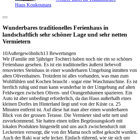
Haus Koukounara
Wunderbares traditionelles Ferienhaus in
landschaftlich sehr schöner Lage und sehr netten
Vermietern
10
Außergewöhnlich
13 Bewertungen
Wir (Familie mit 5jähriger Tochter) haben noch nie ein so schönes
Ferienhaus gesehen. Es ist ein traditionelles äußerst liebevoll
renoviertes Steinhaus in einer wunderbaren Umgebung inmitten von
alten Olivenhainen. Trotzdem ist alles vorhanden, was man zum
Wohlfühlen und Kochen braucht - sogar eine Waschmaschine. Es ist
herrlich ruhig und man kann wunderbar in der Umgebung auf alten
Feldwegen zwischen Oliven- und Orangenbäumen spazieren. Ein
Auto ist aber unbedingt erforderlich, da das Haus außerhalb eines
kleinen Dorfes im Hinterland liegt und von der Küste ca. 25
Minuten entfernt ist. Auf diese hat man aber einen wunderbaren
Blick von der grossen Terasse. Die Vermieter sind sehr nett und
zuvorkommend. Sie hatten einen tollen Begrüssungskorb mit
lokalen Produkten hingestellt und uns auch zwischendurch mit
Leckereien versorgt, die von der Mama noch selbst gekocht wurden.
Auch der Raki war sehr lecker. Einfach rührend, wie sie sich um