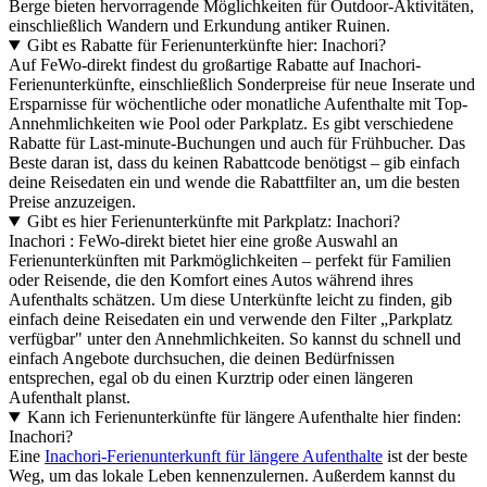
Berge bieten hervorragende Möglichkeiten für Outdoor-Aktivitäten,
einschließlich Wandern und Erkundung antiker Ruinen.
Gibt es Rabatte für Ferienunterkünfte hier: Inachori?
Auf FeWo-direkt findest du großartige Rabatte auf Inachori-
Ferienunterkünfte, einschließlich Sonderpreise für neue Inserate und
Ersparnisse für wöchentliche oder monatliche Aufenthalte mit Top-
Annehmlichkeiten wie Pool oder Parkplatz. Es gibt verschiedene
Rabatte für Last-minute-Buchungen und auch für Frühbucher. Das
Beste daran ist, dass du keinen Rabattcode benötigst – gib einfach
deine Reisedaten ein und wende die Rabattfilter an, um die besten
Preise anzuzeigen.
Gibt es hier Ferienunterkünfte mit Parkplatz: Inachori?
Inachori : FeWo-direkt bietet hier eine große Auswahl an
Ferienunterkünften mit Parkmöglichkeiten – perfekt für Familien
oder Reisende, die den Komfort eines Autos während ihres
Aufenthalts schätzen. Um diese Unterkünfte leicht zu finden, gib
einfach deine Reisedaten ein und verwende den Filter „Parkplatz
verfügbar" unter den Annehmlichkeiten. So kannst du schnell und
einfach Angebote durchsuchen, die deinen Bedürfnissen
entsprechen, egal ob du einen Kurztrip oder einen längeren
Aufenthalt planst.
Kann ich Ferienunterkünfte für längere Aufenthalte hier finden:
Inachori?
Eine
Inachori-Ferienunterkunft für längere Aufenthalte
ist der beste
Weg, um das lokale Leben kennenzulernen. Außerdem kannst du