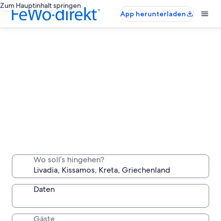
Zum Hauptinhalt springen
App herunterladen
Livadia-Ferienunterkünfte für lange
Aufenthalte
Wo soll’s hingehen?
Bleib eine Woche, einen Monat oder länger in einer
komfortablen Unterkunft, die du ganz für dich allein
hast.
Daten
Gäste