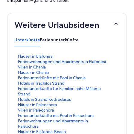
Entspannen – ganz für dich allein.
Weitere Urlaubsideen
Unterkünfte
Ferienunterkünfte
L
Häuser in Elafonissi
i
L
Ferienwohnungen und Apartments in Elafonissi
n
i
L
Villen in Chania
k
n
i
L
Häuser in Chania
,
k
n
i
L
Ferienunterkünfte mit Pool in Chania
d
,
k
n
i
L
Hotels in Trachilos Strand
e
d
,
k
n
i
L
Ferienunterkünfte für Familien nahe Máleme
r
e
d
,
k
n
i
Strand
d
r
e
d
,
k
n
L
Hotels in Strand Kedrodasos
i
d
r
e
d
,
k
i
L
Häuser in Paleochora
e
i
d
r
e
d
,
n
i
L
Villen in Paleochora
f
e
i
d
r
e
d
k
n
i
L
Ferienunterkünfte mit Pool in Paleochora
o
f
e
i
d
r
e
,
k
n
i
L
Ferienwohnungen und Apartments in
l
o
f
e
i
d
r
d
,
k
n
i
Paleochora
g
l
o
f
e
i
d
e
d
,
k
n
L
Häuser in Elafonissi Beach