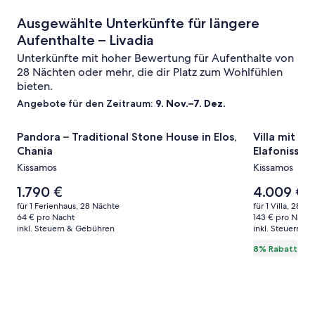
Ausgewählte Unterkünfte für längere
Aufenthalte – Livadia
Unterkünfte mit hoher Bewertung für Aufenthalte von
28 Nächten oder mehr, die dir Platz zum Wohlfühlen
bieten.
Angebote für den Zeitraum:
9. Nov.–7. Dez.
Bildergalerie
Pandora – Traditional Stone House in Elos, Chania
Bildergale
Villa mit Po
Pandora – Traditional Stone House in Elos,
Villa mit P
für
für
Chania
Elafonissi
Pandora
Villa
Kissamos
Kissamos
–
mit
Traditional
Der
Pool
Der
1.790 €
4.009 €
De
4.
Preis
Preis
al
Stone
und
für 1 Ferienhaus, 28 Nächte
für 1 Villa, 28 N
beträgt
beträgt
Pr
64 € pro Nacht
143 € pro Nacht
House
Whirlpool
1.790 €.
4.009 €.
inkl. Steuern & Gebühren
inkl. Steuern &
wa
in
in
4.
8% Rabatt
Elos,
der
si
we
Chania
Nähe
In
von
z
Elafonissi
St