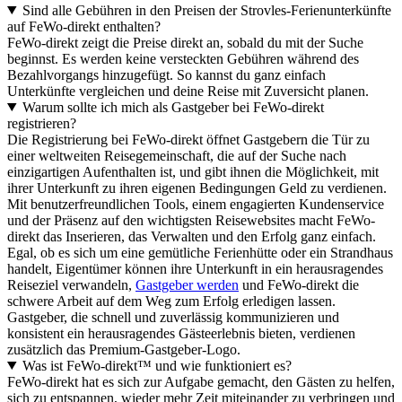
Sind alle Gebühren in den Preisen der Strovles-Ferienunterkünfte
auf FeWo-direkt enthalten?
FeWo-direkt zeigt die Preise direkt an, sobald du mit der Suche
beginnst. Es werden keine versteckten Gebühren während des
Bezahlvorgangs hinzugefügt. So kannst du ganz einfach
Unterkünfte vergleichen und deine Reise mit Zuversicht planen.
Warum sollte ich mich als Gastgeber bei FeWo-direkt
registrieren?
Die Registrierung bei FeWo-direkt öffnet Gastgebern die Tür zu
einer weltweiten Reisegemeinschaft, die auf der Suche nach
einzigartigen Aufenthalten ist, und gibt ihnen die Möglichkeit, mit
ihrer Unterkunft zu ihren eigenen Bedingungen Geld zu verdienen.
Mit benutzerfreundlichen Tools, einem engagierten Kundenservice
und der Präsenz auf den wichtigsten Reisewebsites macht FeWo-
direkt das Inserieren, das Verwalten und den Erfolg ganz einfach.
Egal, ob es sich um eine gemütliche Ferienhütte oder ein Strandhaus
handelt, Eigentümer können ihre Unterkunft in ein herausragendes
Reiseziel verwandeln,
Gastgeber werden
und FeWo-direkt die
schwere Arbeit auf dem Weg zum Erfolg erledigen lassen.
Gastgeber, die schnell und zuverlässig kommunizieren und
konsistent ein herausragendes Gästeerlebnis bieten, verdienen
zusätzlich das Premium-Gastgeber-Logo.
Was ist FeWo-direkt™ und wie funktioniert es?
FeWo-direkt hat es sich zur Aufgabe gemacht, den Gästen zu helfen,
sich zu entspannen, wieder mehr Zeit miteinander zu verbringen und