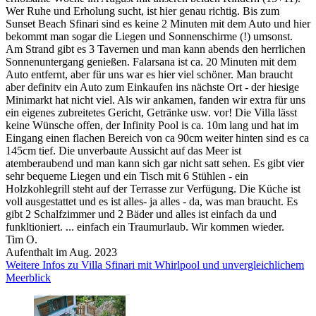
Wer Ruhe und Erholung sucht, ist hier genau richtig. Bis zum
Sunset Beach Sfinari sind es keine 2 Minuten mit dem Auto und hier
bekommt man sogar die Liegen und Sonnenschirme (!) umsonst.
Am Strand gibt es 3 Tavernen und man kann abends den herrlichen
Sonnenuntergang genießen. Falarsana ist ca. 20 Minuten mit dem
Auto entfernt, aber für uns war es hier viel schöner. Man braucht
aber definitv ein Auto zum Einkaufen ins nächste Ort - der hiesige
Minimarkt hat nicht viel. Als wir ankamen, fanden wir extra für uns
ein eigenes zubreitetes Gericht, Getränke usw. vor! Die Villa lässt
keine Wünsche offen, der Infinity Pool is ca. 10m lang und hat im
Eingang einen flachen Bereich von ca 90cm weiter hinten sind es ca
145cm tief. Die unverbaute Aussicht auf das Meer ist
atemberaubend und man kann sich gar nicht satt sehen. Es gibt vier
sehr bequeme Liegen und ein Tisch mit 6 Stühlen - ein
Holzkohlegrill steht auf der Terrasse zur Verfügung. Die Küche ist
voll ausgestattet und es ist alles- ja alles - da, was man braucht. Es
gibt 2 Schalfzimmer und 2 Bäder und alles ist einfach da und
funkltioniert. ... einfach ein Traumurlaub. Wir kommen wieder.
Tim O.
Aufenthalt im Aug. 2023
Weitere Infos zu Villa Sfinari mit Whirlpool und unvergleichlichem
Meerblick