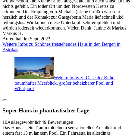
wunderschön, die Küche ist toll ausgestattet und auch sonst hat uns
nichts gefehlt. Ein toller Ort um den Nordwesten Kretas zu
erkunden. Der Empfang von Michalis (Liebe Grüße) war sehr
herzlich und der Kontakt zur Gastgeberin Maria lief schnell ukd
reibungslos. Wir können diese Unterkunft sehr empfehlen und
würden jederzeit wiederkommen. Vielen Dank, Janine & Markus
Markus H.
Aufenthalt im Sept. 2023
Weitere Infos zu Schönes freistehendes Haus in den Bergen in
Astrikas
Weitere Infos zu Oase der Ruhe,
traumhafter Meerblick, großer beheizbarer Pool und
Whirlpool
Super Haus in phantastischer Lage
10
Außergewöhnlich
49 Bewertungen
Das Haus ist ein Traum mit einem sensationellen Ausblick und
einem fast 13 m langem Pool. Ein Fahrzeug ist allerdings