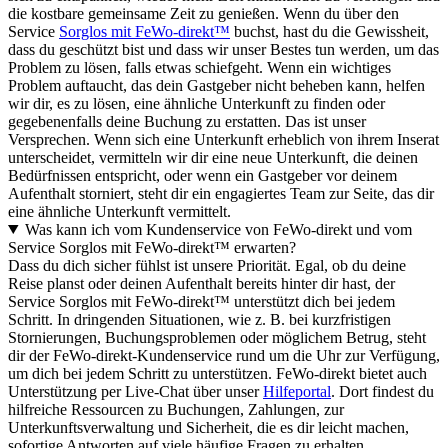
die kostbare gemeinsame Zeit zu genießen. Wenn du über den
Service
Sorglos mit FeWo-direkt™
buchst, hast du die Gewissheit,
dass du geschützt bist und dass wir unser Bestes tun werden, um das
Problem zu lösen, falls etwas schiefgeht. Wenn ein wichtiges
Problem auftaucht, das dein Gastgeber nicht beheben kann, helfen
wir dir, es zu lösen, eine ähnliche Unterkunft zu finden oder
gegebenenfalls deine Buchung zu erstatten. Das ist unser
Versprechen. Wenn sich eine Unterkunft erheblich von ihrem Inserat
unterscheidet, vermitteln wir dir eine neue Unterkunft, die deinen
Bedürfnissen entspricht, oder wenn ein Gastgeber vor deinem
Aufenthalt storniert, steht dir ein engagiertes Team zur Seite, das dir
eine ähnliche Unterkunft vermittelt.
Was kann ich vom Kundenservice von FeWo-direkt und vom
Service Sorglos mit FeWo-direkt™ erwarten?
Dass du dich sicher fühlst ist unsere Priorität. Egal, ob du deine
Reise planst oder deinen Aufenthalt bereits hinter dir hast, der
Service Sorglos mit FeWo-direkt™ unterstützt dich bei jedem
Schritt. In dringenden Situationen, wie z. B. bei kurzfristigen
Stornierungen, Buchungsproblemen oder möglichem Betrug, steht
dir der FeWo-direkt-Kundenservice rund um die Uhr zur Verfügung,
um dich bei jedem Schritt zu unterstützen. FeWo-direkt bietet auch
Unterstützung per Live-Chat über unser
Hilfeportal
. Dort findest du
hilfreiche Ressourcen zu Buchungen, Zahlungen, zur
Unterkunftsverwaltung und Sicherheit, die es dir leicht machen,
sofortige Antworten auf viele häufige Fragen zu erhalten.