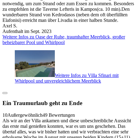
notwendig, um zum Strand oder zum Essen zu kommen. Besonders
zu empfehlen ist die Taverne Lefteris in Kampos(ca. 10 min).Den
wunderbaren Strand von Kedrodasos (neben dem oft überfüllten
Elafonisi) erreicht man über Livadia in einer halben Stunde.
Axel S.
Aufenthalt im Sept. 2023
Weitere Infos zu Oase der Ruhe, traumhafter Meerblick, großer
beheizbarer Pool und Whirlpool
Weitere Infos zu Villa Sfinari mit
Whirlpool und unvergleichlichem Meerblick
Ein Traumurlaub geht zu Ende
10
Außergewöhnlich
49 Bewertungen
Als wir an der Villa ankamen und diese unbeschreibliche Aussicht
das erste mal genießen konnten, war es um uns geschehen. Das
übertaf alles, was wir bisher hatten und wir verbrachten eine sehr
erholsame Woche im August mit unseren beiden Kindern (15+11).