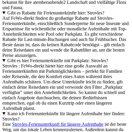
bekannt für ihre atemberaubende2 Landschaft und vielfältige Flora
und Fauna.
Gibt es Rabatte für Ferienunterkünfte hier: Strovles?
Auf FeWo-direkt findest du großartige Rabatte auf Strovles-
Ferienunterkünfte, einschließlich Sonderpreise für neue Inserate und
Ersparnisse für wöchentliche oder monatliche Aufenthalte mit Top-
Annehmlichkeiten wie Pool oder Parkplatz. Es gibt verschiedene
Rabatte für Last-minute-Buchungen und auch für Frühbucher. Das
Beste daran ist, dass du keinen Rabattcode benötigst – gib einfach
deine Reisedaten ein und wende die Rabattfilter an, um die besten
Preise anzuzeigen.
Gibt es hier Ferienunterkünfte mit Parkplatz: Strovles?
Strovles : FeWo-direkt bietet hier eine große Auswahl an
Ferienunterkünften mit Parkmöglichkeiten – perfekt für Familien
oder Reisende, die den Komfort eines Autos während ihres
Aufenthalts schätzen. Um diese Unterkünfte leicht zu finden, gib
einfach deine Reisedaten ein und verwende den Filter „Parkplatz
verfügbar" unter den Annehmlichkeiten. So kannst du schnell und
einfach Angebote durchsuchen, die deinen Bedürfnissen
entsprechen, egal ob du einen Kurztrip oder einen längeren
Aufenthalt planst.
Kann ich Ferienunterkünfte für längere Aufenthalte hier finden:
Strovles?
Eine
Strovles-Ferienunterkunft für längere Aufenthalte
ist der beste
Weg, um das lokale Leben kennenzulernen. Außerdem kannst du