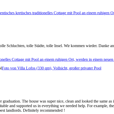
ntisches kretisches traditionelles Cottage mit Pool an einem ruhigen O
, tolle Schluchten, tolle Städte, tolle Insel. Wir kommen wieder. Danke 
ionelles Cottage mit Pool an einem ruhigen Ort, werden in einem neuen
Foto von Villa Lofos (330 qm), Vollsicht, großer privater Pool
er graduation. The house was super nice, clean and looked the same as 
itable and supported us in everything we needed help. For example, the
best landlords. Definitely recommended !