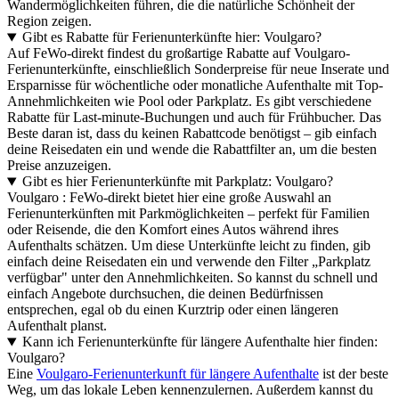
Wandermöglichkeiten führen, die die natürliche Schönheit der
Region zeigen.
Gibt es Rabatte für Ferienunterkünfte hier: Voulgaro?
Auf FeWo-direkt findest du großartige Rabatte auf Voulgaro-
Ferienunterkünfte, einschließlich Sonderpreise für neue Inserate und
Ersparnisse für wöchentliche oder monatliche Aufenthalte mit Top-
Annehmlichkeiten wie Pool oder Parkplatz. Es gibt verschiedene
Rabatte für Last-minute-Buchungen und auch für Frühbucher. Das
Beste daran ist, dass du keinen Rabattcode benötigst – gib einfach
deine Reisedaten ein und wende die Rabattfilter an, um die besten
Preise anzuzeigen.
Gibt es hier Ferienunterkünfte mit Parkplatz: Voulgaro?
Voulgaro : FeWo-direkt bietet hier eine große Auswahl an
Ferienunterkünften mit Parkmöglichkeiten – perfekt für Familien
oder Reisende, die den Komfort eines Autos während ihres
Aufenthalts schätzen. Um diese Unterkünfte leicht zu finden, gib
einfach deine Reisedaten ein und verwende den Filter „Parkplatz
verfügbar" unter den Annehmlichkeiten. So kannst du schnell und
einfach Angebote durchsuchen, die deinen Bedürfnissen
entsprechen, egal ob du einen Kurztrip oder einen längeren
Aufenthalt planst.
Kann ich Ferienunterkünfte für längere Aufenthalte hier finden:
Voulgaro?
Eine
Voulgaro-Ferienunterkunft für längere Aufenthalte
ist der beste
Weg, um das lokale Leben kennenzulernen. Außerdem kannst du