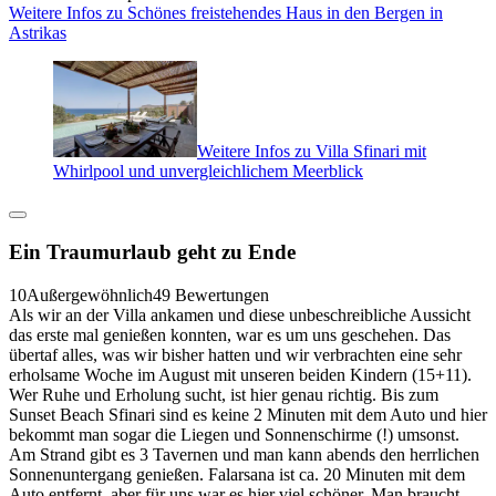
Weitere Infos zu Schönes freistehendes Haus in den Bergen in
Astrikas
Weitere Infos zu Villa Sfinari mit
Whirlpool und unvergleichlichem Meerblick
Ein Traumurlaub geht zu Ende
10
Außergewöhnlich
49 Bewertungen
Als wir an der Villa ankamen und diese unbeschreibliche Aussicht
das erste mal genießen konnten, war es um uns geschehen. Das
übertaf alles, was wir bisher hatten und wir verbrachten eine sehr
erholsame Woche im August mit unseren beiden Kindern (15+11).
Wer Ruhe und Erholung sucht, ist hier genau richtig. Bis zum
Sunset Beach Sfinari sind es keine 2 Minuten mit dem Auto und hier
bekommt man sogar die Liegen und Sonnenschirme (!) umsonst.
Am Strand gibt es 3 Tavernen und man kann abends den herrlichen
Sonnenuntergang genießen. Falarsana ist ca. 20 Minuten mit dem
Auto entfernt, aber für uns war es hier viel schöner. Man braucht