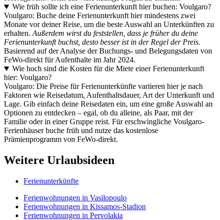
Wie früh sollte ich eine Ferienunterkunft hier buchen: Voulgaro?
Voulgaro: Buche deine Ferienunterkunft hier mindestens zwei
Monate vor deiner Reise, um die beste Auswahl an Unterkünften zu
erhalten.
Außerdem wirst du feststellen, dass je früher du deine
Ferienunterkunft buchst, desto besser ist in der Regel der Preis.
Basierend auf der Analyse der Buchungs- und Belegungsdaten von
FeWo-direkt für Aufenthalte im Jahr 2024.
Wie hoch sind die Kosten für die Miete einer Ferienunterkunft
hier: Voulgaro?
Voulgaro: Die Preise für Ferienunterkünfte variieren hier je nach
Faktoren wie Reisedatum, Aufenthaltsdauer, Art der Unterkunft und
Lage. Gib einfach deine Reisedaten ein, um eine große Auswahl an
Optionen zu entdecken – egal, ob du alleine, als Paar, mit der
Familie oder in einer Gruppe reist. Für erschwingliche Voulgaro-
Ferienhäuser buche früh und nutze das kostenlose
Prämienprogramm von FeWo-direkt.
Weitere Urlaubsideen
Ferienunterkünfte
Ferienwohnungen in Vasilopoulo
Ferienwohnungen in Kissamos-Stadion
Ferienwohnungen in Pervolakia