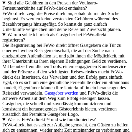
Sind alle Gebühren in den Preisen der Voulgaro-
Ferienunterkünfte auf FeWo-direkt enthalten?
FeWo-direkt zeigt die Preise direkt an, sobald du mit der Suche
beginnst. Es werden keine versteckten Gebühren während des
Bezahlvorgangs hinzugefügt. So kannst du ganz einfach
Unterkünfte vergleichen und deine Reise mit Zuversicht planen.
Warum sollte ich mich als Gastgeber bei FeWo-direkt
registrieren?
Die Registrierung bei FeWo-direkt öffnet Gastgebern die Tür zu
einer weltweiten Reisegemeinschaft, die auf der Suche nach
einzigartigen Aufenthalten ist, und gibt ihnen die Möglichkeit, mit
ihrer Unterkunft zu ihren eigenen Bedingungen Geld zu verdienen.
Mit benutzerfreundlichen Tools, einem engagierten Kundenservice
und der Präsenz auf den wichtigsten Reisewebsites macht FeWo-
direkt das Inserieren, das Verwalten und den Erfolg ganz einfach.
Egal, ob es sich um eine gemütliche Ferienhütte oder ein Strandhaus
handelt, Eigentümer können ihre Unterkunft in ein herausragendes
Reiseziel verwandeln,
Gastgeber werden
und FeWo-direkt die
schwere Arbeit auf dem Weg zum Erfolg erledigen lassen.
Gastgeber, die schnell und zuverlässig kommunizieren und
konsistent ein herausragendes Gästeerlebnis bieten, verdienen
zusätzlich das Premium-Gastgeber-Logo.
Was ist FeWo-direkt™ und wie funktioniert es?
FeWo-direkt hat es sich zur Aufgabe gemacht, den Gästen zu helfen,
sich zu entspannen, wieder mehr Zeit miteinander zu verbringen und