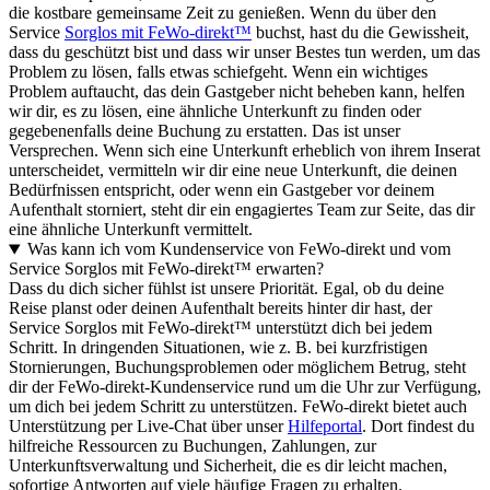
die kostbare gemeinsame Zeit zu genießen. Wenn du über den
Service
Sorglos mit FeWo-direkt™
buchst, hast du die Gewissheit,
dass du geschützt bist und dass wir unser Bestes tun werden, um das
Problem zu lösen, falls etwas schiefgeht. Wenn ein wichtiges
Problem auftaucht, das dein Gastgeber nicht beheben kann, helfen
wir dir, es zu lösen, eine ähnliche Unterkunft zu finden oder
gegebenenfalls deine Buchung zu erstatten. Das ist unser
Versprechen. Wenn sich eine Unterkunft erheblich von ihrem Inserat
unterscheidet, vermitteln wir dir eine neue Unterkunft, die deinen
Bedürfnissen entspricht, oder wenn ein Gastgeber vor deinem
Aufenthalt storniert, steht dir ein engagiertes Team zur Seite, das dir
eine ähnliche Unterkunft vermittelt.
Was kann ich vom Kundenservice von FeWo-direkt und vom
Service Sorglos mit FeWo-direkt™ erwarten?
Dass du dich sicher fühlst ist unsere Priorität. Egal, ob du deine
Reise planst oder deinen Aufenthalt bereits hinter dir hast, der
Service Sorglos mit FeWo-direkt™ unterstützt dich bei jedem
Schritt. In dringenden Situationen, wie z. B. bei kurzfristigen
Stornierungen, Buchungsproblemen oder möglichem Betrug, steht
dir der FeWo-direkt-Kundenservice rund um die Uhr zur Verfügung,
um dich bei jedem Schritt zu unterstützen. FeWo-direkt bietet auch
Unterstützung per Live-Chat über unser
Hilfeportal
. Dort findest du
hilfreiche Ressourcen zu Buchungen, Zahlungen, zur
Unterkunftsverwaltung und Sicherheit, die es dir leicht machen,
sofortige Antworten auf viele häufige Fragen zu erhalten.