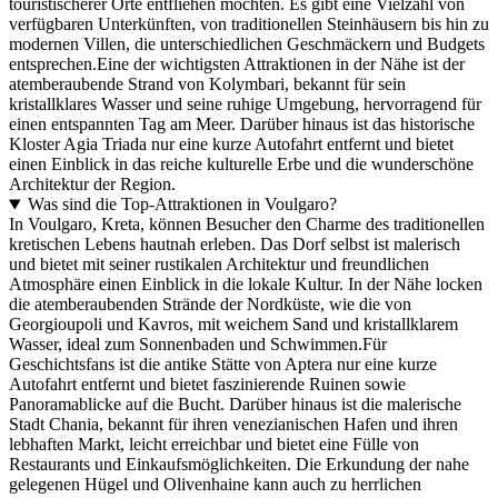
touristischerer Orte entfliehen möchten. Es gibt eine Vielzahl von
verfügbaren Unterkünften, von traditionellen Steinhäusern bis hin zu
modernen Villen, die unterschiedlichen Geschmäckern und Budgets
entsprechen.Eine der wichtigsten Attraktionen in der Nähe ist der
atemberaubende Strand von Kolymbari, bekannt für sein
kristallklares Wasser und seine ruhige Umgebung, hervorragend für
einen entspannten Tag am Meer. Darüber hinaus ist das historische
Kloster Agia Triada nur eine kurze Autofahrt entfernt und bietet
einen Einblick in das reiche kulturelle Erbe und die wunderschöne
Architektur der Region.
Was sind die Top-Attraktionen in Voulgaro?
In Voulgaro, Kreta, können Besucher den Charme des traditionellen
kretischen Lebens hautnah erleben. Das Dorf selbst ist malerisch
und bietet mit seiner rustikalen Architektur und freundlichen
Atmosphäre einen Einblick in die lokale Kultur. In der Nähe locken
die atemberaubenden Strände der Nordküste, wie die von
Georgioupoli und Kavros, mit weichem Sand und kristallklarem
Wasser, ideal zum Sonnenbaden und Schwimmen.Für
Geschichtsfans ist die antike Stätte von Aptera nur eine kurze
Autofahrt entfernt und bietet faszinierende Ruinen sowie
Panoramablicke auf die Bucht. Darüber hinaus ist die malerische
Stadt Chania, bekannt für ihren venezianischen Hafen und ihren
lebhaften Markt, leicht erreichbar und bietet eine Fülle von
Restaurants und Einkaufsmöglichkeiten. Die Erkundung der nahe
gelegenen Hügel und Olivenhaine kann auch zu herrlichen