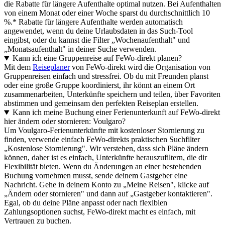
die Rabatte für längere Aufenthalte optimal nutzen. Bei Aufenthalten
von einem Monat oder einer Woche sparst du durchschnittlich 10
%.* Rabatte für längere Aufenthalte werden automatisch
angewendet, wenn du deine Urlaubsdaten in das Such-Tool
eingibst, oder du kannst die Filter „Wochenaufenthalt" und
„Monatsaufenthalt" in deiner Suche verwenden.
Kann ich eine Gruppenreise auf FeWo-direkt planen?
Mit dem
Reiseplaner
von FeWo-direkt wird die Organisation von
Gruppenreisen einfach und stressfrei. Ob du mit Freunden planst
oder eine große Gruppe koordinierst, ihr könnt an einem Ort
zusammenarbeiten, Unterkünfte speichern und teilen, über Favoriten
abstimmen und gemeinsam den perfekten Reiseplan erstellen.
Kann ich meine Buchung einer Ferienunterkunft auf FeWo-direkt
hier ändern oder stornieren: Voulgaro?
Um Voulgaro-Ferienunterkünfte mit kostenloser Stornierung zu
finden, verwende einfach FeWo-direkts praktischen Suchfilter
„Kostenlose Stornierung". Wir verstehen, dass sich Pläne ändern
können, daher ist es einfach, Unterkünfte herauszufiltern, die dir
Flexibilität bieten. Wenn du Änderungen an einer bestehenden
Buchung vornehmen musst, sende deinem Gastgeber eine
Nachricht. Gehe in deinem Konto zu „Meine Reisen", klicke auf
„Ändern oder stornieren" und dann auf „Gastgeber kontaktieren".
Egal, ob du deine Pläne anpasst oder nach flexiblen
Zahlungsoptionen suchst, FeWo-direkt macht es einfach, mit
Vertrauen zu buchen.