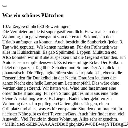
Was ein schönes Plätzchen
10
Außergewöhnlich
30 Bewertungen
Die Vermieterfamilie ist super gastfreundlich. Es war alles in der
Wohnung, um ganz entspannt von der ersten Sekunde an den
Urlaub anfangen zu können. Auch besticht die Sauberkeit (jeden 3.
Tag wird geputzt). Wir kamen nachts an. Für das Frühstück war
alles im Kühlschrank. Es gab Spülmittel, Lappen, Mülltüten etc.
Also konnten wir in Ruhe auspacken und die Gegend erkunden. Ein
Auto ist sehr empfehlenswert. Es ist eine ruhige Ecke. Der Balkon
bietet den ganzen Tag über Schatten und Sonne. Der Ausblick ist
phantastisch. Die Fliegengittertüren sind sehr praktisch, ebenso die
Fensterläden für Dunkelheit in der Nacht. Draußen leuchtet die
ganze Nacht eine helle Lampe am Laternenpfahl. Das wäre ohne
Verdunklung störend. Wir hatten viel Wind und fast immer eine
ordentliche Brandung. Für den Strand gibt es im Haus eine nette
kleine Ausstattung wie z. B. Liegen. Badetücher gehören zur
Wohnung dazu. Im gepflegten Garten gibt es Liegen, einen
Grillplatz und alles, was es für entspannte Stunden dort braucht. In
nächster Nähe gibt es drei Tavernen/Bars. Auch hier findet man viel
Auswahl. Viel Freude in dieser Wohnung. Alles sehr angenehm.
4MHh3t1te9k6EkkQAAAAcDBuBgkqhkiG9w0BBwagYTBfAg