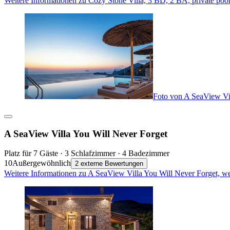
Weitere Informationen zu Cozy Stone Villa, 3 BD, 2 BA, private poo
Foto von A SeaView Vil
A SeaView Villa You Will Never Forget
Platz für 7 Gäste · 3 Schlafzimmer · 4 Badezimmer
10
Außergewöhnlich
2 externe Bewertungen
Weitere Informationen zu A SeaView Villa You Will Never Forget, w