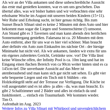
Als wir an der Villa ankamen und diese unbeschreibliche Aussicht
das erste mal genießen konnten, war es um uns geschehen. Das
übertaf alles, was wir bisher hatten und wir verbrachten eine sehr
erholsame Woche im August mit unseren beiden Kindern (15+11).
Wer Ruhe und Erholung sucht, ist hier genau richtig. Bis zum
Sunset Beach Sfinari sind es keine 2 Minuten mit dem Auto und hier
bekommt man sogar die Liegen und Sonnenschirme (!) umsonst.
Am Strand gibt es 3 Tavernen und man kann abends den herrlichen
Sonnenuntergang genießen. Falarsana ist ca. 20 Minuten mit dem
Auto entfernt, aber für uns war es hier viel schöner. Man braucht
aber definitv ein Auto zum Einkaufen ins nächste Ort - der hiesige
Minimarkt hat nicht viel. Als wir ankamen, fanden wir extra für uns
ein eigenes zubreitetes Gericht, Getränke usw. vor! Die Villa lässt
keine Wünsche offen, der Infinity Pool is ca. 10m lang und hat im
Eingang einen flachen Bereich von ca 90cm weiter hinten sind es ca
145cm tief. Die unverbaute Aussicht auf das Meer ist
atemberaubend und man kann sich gar nicht satt sehen. Es gibt vier
sehr bequeme Liegen und ein Tisch mit 6 Stühlen - ein
Holzkohlegrill steht auf der Terrasse zur Verfügung. Die Küche ist
voll ausgestattet und es ist alles- ja alles - da, was man braucht. Es
gibt 2 Schalfzimmer und 2 Bäder und alles ist einfach da und
funkltioniert. ... einfach ein Traumurlaub. Wir kommen wieder.
Tim O.
Aufenthalt im Aug. 2023
Weitere Infos zu Villa Sfinari mit Whirlpool und unvergleichlichem