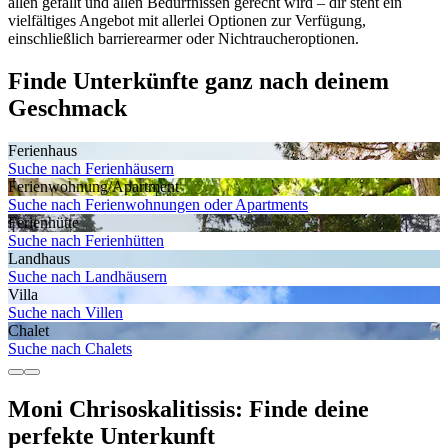
allen gefällt und allen Bedürfnissen gerecht wird – dir steht ein
vielfältiges Angebot mit allerlei Optionen zur Verfügung,
einschließlich barrierearmer oder Nichtraucheroptionen.
Finde Unterkünfte ganz nach deinem
Geschmack
Ferienhaus
Suche nach Ferienhäusern
Ferienwohnung/Apartment
Suche nach Ferienwohnungen oder Apartments
Ferienhütte
Suche nach Ferienhütten
Landhaus
Suche nach Landhäusern
Villa
Suche nach Villen
Chalet
Suche nach Chalets
Moni Chrisoskalitissis: Finde deine
perfekte Unterkunft