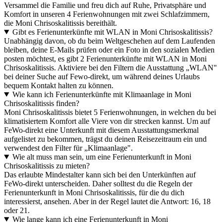
Versammel die Familie und freu dich auf Ruhe, Privatsphäre und
Komfort in unseren 4 Ferienwohnungen mit zwei Schlafzimmern,
die Moni Chrisoskalitissis bereithält.
Gibt es Ferienunterkünfte mit WLAN in Moni Chrisoskalitissis?
Unabhängig davon, ob du beim Weltgeschehen auf dem Laufenden
bleiben, deine E-Mails prüfen oder ein Foto in den sozialen Medien
posten möchtest, es gibt 2 Ferienunterkünfte mit WLAN in Moni
Chrisoskalitissis. Aktiviere bei den Filtern die Ausstattung „WLAN"
bei deiner Suche auf Fewo-direkt, um während deines Urlaubs
bequem Kontakt halten zu können.
Wie kann ich Ferienunterkünfte mit Klimaanlage in Moni
Chrisoskalitissis finden?
Moni Chrisoskalitissis bietet 5 Ferienwohnungen, in welchen du bei
klimatisiertem Komfort alle Viere von dir strecken kannst. Um auf
FeWo-direkt eine Unterkunft mit diesem Ausstattungsmerkmal
aufgelistet zu bekommen, trägst du deinen Reisezeitraum ein und
verwendest den Filter für „Klimaanlage".
Wie alt muss man sein, um eine Ferienunterkunft in Moni
Chrisoskalitissis zu mieten?
Das erlaubte Mindestalter kann sich bei den Unterkünften auf
FeWo-direkt unterscheiden. Daher solltest du die Regeln der
Ferienunterkunft in Moni Chrisoskalitissis, für die du dich
interessierst, ansehen. Aber in der Regel lautet die Antwort: 16, 18
oder 21.
Wie lange kann ich eine Ferienunterkunft in Moni