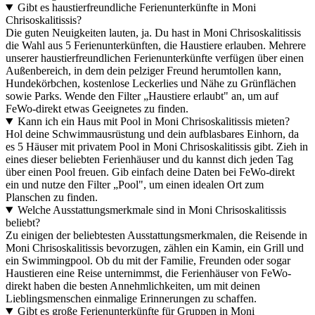
Gibt es haustierfreundliche Ferienunterkünfte in Moni
Chrisoskalitissis?
Die guten Neuigkeiten lauten, ja. Du hast in Moni Chrisoskalitissis
die Wahl aus 5 Ferienunterkünften, die Haustiere erlauben. Mehrere
unserer haustierfreundlichen Ferienunterkünfte verfügen über einen
Außenbereich, in dem dein pelziger Freund herumtollen kann,
Hundekörbchen, kostenlose Leckerlies und Nähe zu Grünflächen
sowie Parks. Wende den Filter „Haustiere erlaubt" an, um auf
FeWo-direkt etwas Geeignetes zu finden.
Kann ich ein Haus mit Pool in Moni Chrisoskalitissis mieten?
Hol deine Schwimmausrüstung und dein aufblasbares Einhorn, da
es 5 Häuser mit privatem Pool in Moni Chrisoskalitissis gibt. Zieh in
eines dieser beliebten Ferienhäuser und du kannst dich jeden Tag
über einen Pool freuen. Gib einfach deine Daten bei FeWo-direkt
ein und nutze den Filter „Pool", um einen idealen Ort zum
Planschen zu finden.
Welche Ausstattungsmerkmale sind in Moni Chrisoskalitissis
beliebt?
Zu einigen der beliebtesten Ausstattungsmerkmalen, die Reisende in
Moni Chrisoskalitissis bevorzugen, zählen ein Kamin, ein Grill und
ein Swimmingpool. Ob du mit der Familie, Freunden oder sogar
Haustieren eine Reise unternimmst, die Ferienhäuser von FeWo-
direkt haben die besten Annehmlichkeiten, um mit deinen
Lieblingsmenschen einmalige Erinnerungen zu schaffen.
Gibt es große Ferienunterkünfte für Gruppen in Moni