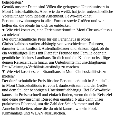
beliebtesten?
Gemäß unserer Daten sind Villen die gefragteste Unterkunftsart in
Moni Chrisoskalitissis. Aber wie du weißt, hat jeder unterschiedliche
Vorstellungen vom idealen Aufenthalt. FeWo-direkt hat
Ferienunterwohnungen in allen Formen sowie Größen und wir
helfen dir, die ideale für dich zu entdecken.
Wie viel kostet es, eine Ferienunterkunft in Moni Chrisoskalitissis
zu mieten?
Der durchschnittliche Preis für ein Ferienhaus in Moni
Chrisoskalitissis variiert abhängig von verschiedenen Faktoren,
darunter Unterkunftsart, Aufenthaltsdauer und Saison. Egal, ob du
ein weitläufiges Haus mit Platz für Freunde und Familie oder ein
gemütliches kleines Landhaus für dich und die Kinder suchst, füge
deinen Reisezeitraum hinzu, um Unterkünfte mit unschlagbarem
Preis-Leistungs-Verhältnis ausfindig zu machen.
Wie viel kostet es, ein Strandhaus in Moni Chrisoskalitissis zu
mieten?
Der durchschnittliche Preis für eine Ferienunterkunft in Strandnähe
in Moni Chrisoskalitissis ist vom Urlaubszeitraum und der Größe
und dem Stil der benötigten Unterkunft abhängig. Bei FeWo-direkt
kannst du Preise schnell und einfach finden, wenn du dein Reiseziel
und deine gewünschten Reisedaten eingibst. Nutze dann unser
praktisches Filtertool, um die Zahl der Schlafzimmer und die
Annehmlichkeiten, ohne die du nicht kannst, wie ein Pool,
Klimaanlage und WLAN auszusuchen.