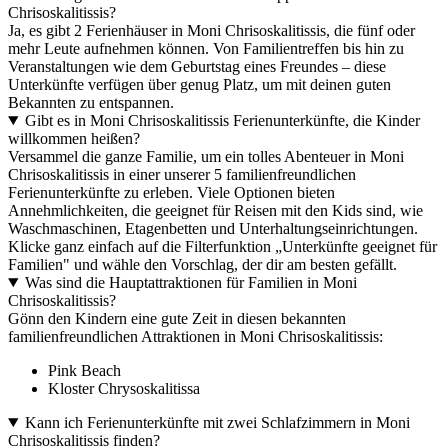
Chrisoskalitissis?
Ja, es gibt 2 Ferienhäuser in Moni Chrisoskalitissis, die fünf oder
mehr Leute aufnehmen können. Von Familientreffen bis hin zu
Veranstaltungen wie dem Geburtstag eines Freundes – diese
Unterkünfte verfügen über genug Platz, um mit deinen guten
Bekannten zu entspannen.
Gibt es in Moni Chrisoskalitissis Ferienunterkünfte, die Kinder
willkommen heißen?
Versammel die ganze Familie, um ein tolles Abenteuer in Moni
Chrisoskalitissis in einer unserer 5 familienfreundlichen
Ferienunterkünfte zu erleben. Viele Optionen bieten
Annehmlichkeiten, die geeignet für Reisen mit den Kids sind, wie
Waschmaschinen, Etagenbetten und Unterhaltungseinrichtungen.
Klicke ganz einfach auf die Filterfunktion „Unterkünfte geeignet für
Familien" und wähle den Vorschlag, der dir am besten gefällt.
Was sind die Hauptattraktionen für Familien in Moni
Chrisoskalitissis?
Gönn den Kindern eine gute Zeit in diesen bekannten
familienfreundlichen Attraktionen in Moni Chrisoskalitissis:
Pink Beach
Kloster Chrysoskalitissa
Kann ich Ferienunterkünfte mit zwei Schlafzimmern in Moni
Chrisoskalitissis finden?