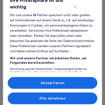
Ihre Privatsphäre ist uns
wichtig
Wir und unsere
16
Partner speichern und/ oder greifen
auf Informationen auf einem Gerät zu, z.B. auf eindeutige
Kolymvari
Gästehäuser in Strand Agios Pavlos
Kennungen in Cookies, um personenbezogene Daten zu
verarbeiten. Sie können Ihre Präferenzen akzeptieren
Gästehäuser mit Top-
oder verwalten. Klicken Sie dazu bitte unten oder
Bewertungen – Strand Agios
besuchen Sie jederzeit die Seite der Datenschutzrichtlinie.
Diese Präferenzen werden unseren Partnern signalisiert
Pavlos
und haben keinen Einfluss auf Surfdaten.
Wir und unsere Partner verarbeiten Daten, um
Weitere Infos zu Haus am Meer-Kochili Nur 10 Meter vom M
Weitere I
Folgendes bereitzustellen:
Verwendung genauer Standortdaten. Endgeräteeigenschaften zur
Identifikation aktiv abfragen. Speichern von oder Zugriff auf
Informationen auf einem Endgerät. Personalisierte Werbung und
Inhalte, Messung von Werbeleistung und der Performance von Inhalten,
Zielgruppenforschung sowie Entwicklung und Verbesserung von
Akzeptieren
Angeboten.
Liste der Partner (Lieferanten)
Alle ablehnen