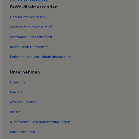
Ferienwohnungen in Vasilopoulo
FeWo-direkt erkunden
Ferienwohnungen in Strand von Ravdouha
Unterkunft inserieren
Ferienwohnungen in Kounoupitsa
Sorglos mit FeWo-direkt™
Ferienwohnungen in Zerviana
Vertrauen und Sicherheit
Ferienwohnungen in Viglia
Ressourcen für Partner
Ferienwohnungen in Kamisiana
Ferienhäuser und Urlaubsinspiration
Ferienwohnungen in Panethimos
Ferienwohnungen in Maleme
Unternehmen
Ferienwohnungen in Kria Vrisi
Über uns
Ferienwohnungen in Gramvousa
Karriere
Ferienwohnungen in Balos Lagune
Affiliate-Partner
Ferienwohnungen in Olivenbaum von Vouves
Presse
Ferienwohnungen in Minothiana
Allgemeine Geschäftsbedingungen
Ferienwohnungen in Skoutelonas
Barrierefreiheit
Ferienwohnungen in Spilia