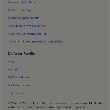
Datenschutzrichtlinie
Ferienwohnungen in Mávros Mólos
Ferienwohnungen in Karefilianá
Cookie-Erklärung
Ferienwohnungen in Vouves
Melden illegaler Inhalte
Ferienwohnungen in Trachilos Strand
Rechtliche Hinweise/Kontakt
Ferienwohnungen in Voulgaro
Verantwortlicher Eigentümer
Ferienwohnungen in Nopigia
Inhaltsrichtlinien und Melden von Inhalten
Ferienwohnungen in Faleliana
Die Vrbo-Familie
Ferienwohnungen in Dempla
Ferienwohnungen in Polemarchi
Vrbo
Ferienwohnungen in Strand von Falasarna
Abritel.fr
Ferienwohnungen in Phalasarna
FeWo-direkt.de
Ferienwohnungen in Kissamos-Stadion
Bookabach.co.nz
Ferienwohnungen in Drapanias
Stayz.com.au
Ferienwohnungen in Pyrgos Psilonerou
© 2026 FeWo-direkt, ein Unternehmen der Expedia Group. Alle Rechte
Ferienwohnungen in Strand von Balos
vorbehalten. FeWo-direkt und das FeWo-direkt-Logo sind