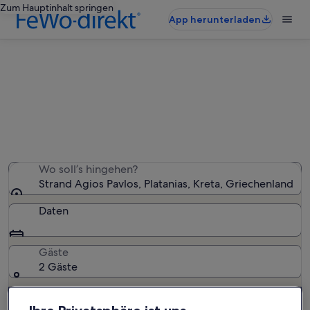
Zum Hauptinhalt springen
App herunterladen
Finde Gästehäuser nahe Strand
Agios Pavlos
Wir haben 107 Gästehäuser gefunden – gib deinen
Reisezeitraum ein, um die Verfügbarkeit zu prüfen
Wo soll’s hingehen?
Strand Agios Pavlos, Platanias, Kreta, Griechenland
Daten
Gäste
2 Gäste
Suchen